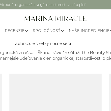
Prírodná, organická a vegánska starostlivosť o pleť.
RECENZIE
SPOLOČNOSŤ
NAŠE INGREDIENCIE
Zobrazuje všetky nočné séra
rganická značka – Škandinávie“ v súťaži The Beauty Sh
známejšie udeľovanie cien organickej starostlivosti o pl