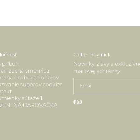
ločnosť
Odber noviniek
 príbeh
Novinky, zľavy a exkluzív
anizačná smernica
mailovej schránky:
rana osobných údajov
žívanie súborov cookies
takt
mienky súťaže 1.
VENTNÁ DAROVAČKA