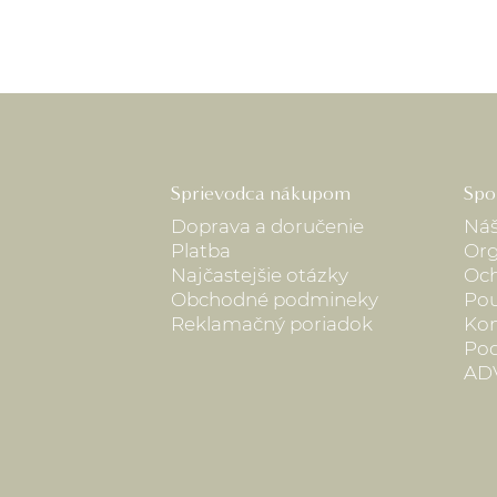
Sprievodca nákupom
Spo
Doprava a doručenie
Náš
Platba
Org
Najčastejšie otázky
Och
Obchodné podmineky
Pou
Reklamačný poriadok
Kon
Pod
AD