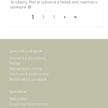
Je úžasný .Pleť je vyživená a hebká som nadmieru
spokojná .😊
1
2
3
Sprievodca nákupom
Doprava a doručenie
Platba
Najčastejšie otázky
Obchodné podmineky
Reklamačný poriadok
Spoločnosť
Náš príbeh
Organizačná smernica