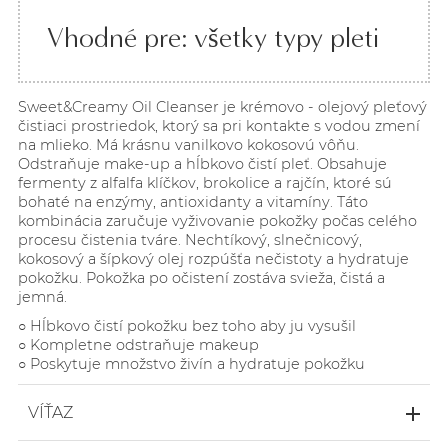
Vhodné pre: všetky typy pleti
Sweet&Creamy Oil Cleanser je krémovo - olejový pleťový
čistiaci prostriedok, ktorý sa pri kontakte s vodou zmení
na mlieko. Má krásnu vanilkovo kokosovú vôňu.
Odstraňuje make-up a hĺbkovo čistí pleť. Obsahuje
fermenty z alfalfa klíčkov, brokolice a rajčín, ktoré sú
bohaté na enzýmy, antioxidanty a vitamíny. Táto
kombinácia zaručuje vyživovanie pokožky počas celého
procesu čistenia tváre. Nechtíkový, slnečnicový,
kokosový a šípkový olej rozpúšťa nečistoty a hydratuje
pokožku. Pokožka po očistení zostáva svieža, čistá a
jemná.
○ Hĺbkovo čistí pokožku bez toho aby ju vysušil
○ Kompletne odstraňuje makeup
○ Poskytuje množstvo živín a hydratuje pokožku
VÍŤAZ