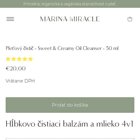
Prírodná, organická a vegánska starostlivosť o pleť.
Pleťový čistič - Sweet & Creamy Oil Cleanser - 50 ml
€20,00
Vrátane DPH
Hĺbkovo čistiaci balzám a mlieko 4v1