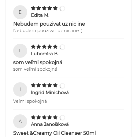
E
Edita M.
Nebudem pouzivat uz nic ine
Nebudem pouzivat uz nic ine :)
Ľ
Ľubomíra B.
som veľmi spokojná
som veľmi spokojná
I
Ingrid Minichová
Veľmi spokojná
A
Anna Janošíková
Sweet &Creamy Oil Cleanser 50ml