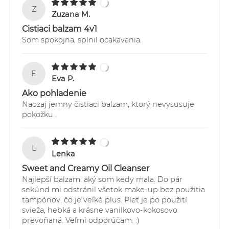
Z
Zuzana M.
Cistiaci balzam 4v1
Som spokojna, splnil ocakavania.
E
Eva P.
Ako pohladenie
Naozaj jemny čistiaci balzam, ktorý nevysusuje
pokožku .
L
Lenka
Sweet and Creamy Oil Cleanser
Najlepší balzam, aký som kedy mala. Do pár
sekúnd mi odstránil všetok make-up bez použitia
tampónov, čo je veľké plus. Pleť je po použití
svieža, hebká a krásne vanilkovo-kokosovo
prevoňaná. Veľmi odporúčam. :)