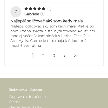
G
Gabriela D.
Najlepší odličovač aký som kedy mala
Najlepší odličovač aký som kedy mala. Pleť je po
ňom krásna, svieža, čistá, hydratovaná. Používam
ráno aj večer. V kombinácií s Herbal Face Oil a
Acai Hydra Creme je toto moja každodenná
must-have rutina.
1
2
3
Sprievodca nákupom
Doprava a doručenie
Platba
Najčastejšie otázky