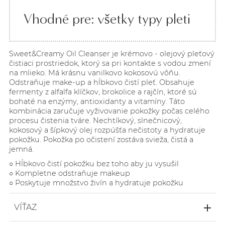
Vhodné pre: všetky typy pleti
Sweet&Creamy Oil Cleanser je krémovo - olejový pleťový
čistiaci prostriedok, ktorý sa pri kontakte s vodou zmení
na mlieko. Má krásnu vanilkovo kokosovú vôňu.
Odstraňuje make-up a hĺbkovo čistí pleť. Obsahuje
fermenty z alfalfa klíčkov, brokolice a rajčín, ktoré sú
bohaté na enzýmy, antioxidanty a vitamíny. Táto
kombinácia zaručuje vyživovanie pokožky počas celého
procesu čistenia tváre. Nechtíkový, slnečnicový,
kokosový a šípkový olej rozpúšťa nečistoty a hydratuje
pokožku. Pokožka po očistení zostáva svieža, čistá a
jemná.
○ Hĺbkovo čistí pokožku bez toho aby ju vysušil
○ Kompletne odstraňuje makeup
○ Poskytuje množstvo živín a hydratuje pokožku
VÍŤAZ