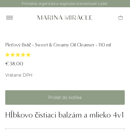
Prírodná, organická a vegánska starostlivosť o pleť.
Pleťový čistič - Sweet & Creamy Oil Cleanser - 110 ml
€38,00
Vrátane DPH
Hĺbkovo čistiaci balzám a mlieko 4v1