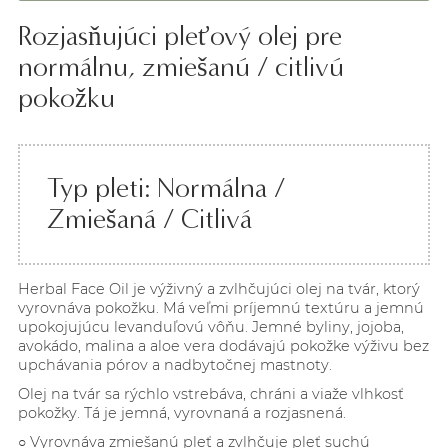
Rozjasňujúci pleťový olej pre
normálnu, zmiešanú / citlivú
pokožku
Typ pleti: Normálna /
Zmiešaná / Citlivá
Herbal Face Oil je výživný a zvlhčujúci olej na tvár, ktorý
vyrovnáva pokožku. Má veľmi príjemnú textúru a jemnú
upokojujúcu levanduľovú vôňu. Jemné byliny, jojoba,
avokádo, malina a aloe vera dodávajú pokožke výživu bez
upchávania pórov a nadbytočnej mastnoty.
Olej na tvár sa rýchlo vstrebáva, chráni a viaže vlhkosť
pokožky. Tá je jemná, vyrovnaná a rozjasnená.
○ Vyrovnáva zmiešanú pleť a zvlhčuje pleť suchú