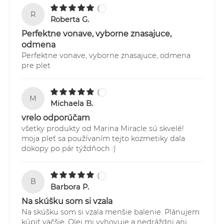
R
Sledovanie Vašich zásielok je možné
Roberta G.
prostredníctvom webstránky:
Perfektne vonave, vyborne znasajuce,
https://online.gls-slovakia.sk/index.php
odmena
Perfektne vonave, vyborne znasajuce, odmena
pre plet
M
Michaela B.
vrelo odporúčam
všetky produkty od Marina Miracle sú skvelé!
moja pleť sa používaním tejto kozmetiky dala
dokopy po pár týždňoch :)
B
Barbora P.
Na skúšku som si vzala
Na skúšku som si vzala menšie balenie. Plánujem
kúpiť väčšie. Olej mi vyhovuje a nedráždni ani