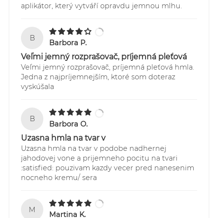
aplikátor, který vytváří opravdu jemnou mlhu.
B
Barbora P.
Veľmi jemný rozprašovač, príjemná pleťová
Veľmi jemný rozprašovač, príjemná pleťová hmla.
Jedna z najpríjemnejším, ktoré som doteraz
vyskúšala
B
Barbora O.
Uzasna hmla na tvar v
Uzasna hmla na tvar v podobe nadhernej
jahodovej vone a prijemneho pocitu na tvari
:satisfied: pouzivam kazdy vecer pred nanesenim
nocneho kremu/ sera
M
Martina K.