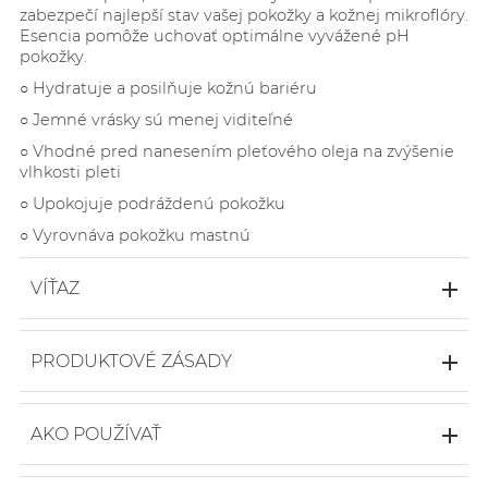
zabezpečí najlepší stav vašej pokožky a kožnej mikroflóry.
Esencia pomôže uchovať optimálne vyvážené pH
pokožky.
○
Hydratuje a posilňuje kožnú bariéru
○ J
emné vrásky sú menej viditeľné
○
Vhodné pred nanesením pleťového oleja na zvýšenie
vlhkosti pleti
○
Upokojuje podráždenú pokožku
○ Vyrovnáva pokožku mastnú
VÍŤAZ
Scandinavia Global Makeup Awards 2023
○ GOLD WINNER - Best Toner
PRODUKTOVÉ ZÁSADY
The Beauty Shortlist Awards 2023
○ 99.9% prírodný
○ Best Face Mist
○ 95% certifikovaný ako organický
AKO POUŽÍVAŤ
○ Vegan
Global Makeup Awards 2022
○ dermatologicky testovaný
○ GOLD WINNER - Best Toner
Používajte ako toner / esenciu po čističi tváre a pred