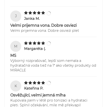
1. Doprava zadarmo kuriérom GLS pre všetky
objednávky SR aj ČR nad 60,00 EUR - doprava
*Certified Organic Ingredient
ZADARMO
J
2. Kuriér GLS Slovensko - pre všetky objednávky do
Janka M.
60,00 EUR doručované na Slovensku - 4,90 EUR
Velmi prijemna vona. Dobre osviezi
3. Kuriér GLS Česká Republika - pre všetky
Velmi prijemna vona. Dobre osviezi plet
objednávky do 60,00 EUR doručované do Čiech -
5,90 EUR
M
Sledovanie Vašich zásielok je možné
Margaréta (.
prostredníctvom webstránky:
MS
https://online.gls-slovakia.sk/index.php
Výborný rozprašovač, lepší som nemala a
hydratačná voda tiež na 1* ako všetky produkty od
MIRACLE
K
Kateřina P.
Osvěžující, velmi jemná mlha
Kupovala jsem v létě pro tonizaci a hydrataci
pleti. Splnil očekávání, mile mě překvapil