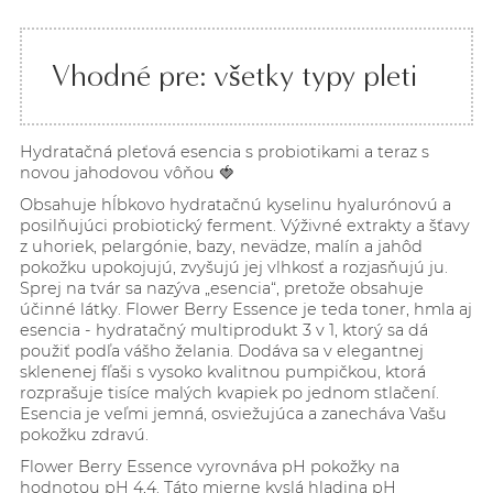
Vhodné pre: všetky typy pleti
Hydratačná pleťová esencia s probiotikami a teraz s
novou jahodovou vôňou 🍓
Obsahuje hĺbkovo hydratačnú kyselinu hyalurónovú a
posilňujúci probiotický ferment. Výživné extrakty a šťavy
z uhoriek, pelargónie, bazy, nevädze, malín a jahôd
pokožku upokojujú, zvyšujú jej vlhkosť a rozjasňujú ju.
Sprej na tvár sa nazýva „esencia“, pretože obsahuje
účinné látky. Flower Berry Essence je teda toner, hmla aj
esencia - hydratačný multiprodukt 3 v 1, ktorý sa dá
použiť podľa vášho želania. Dodáva sa v elegantnej
sklenenej fľaši s vysoko kvalitnou pumpičkou, ktorá
rozprašuje tisíce malých kvapiek po jednom stlačení.
Esencia je veľmi jemná, osviežujúca a zanecháva Vašu
pokožku zdravú.
Flower Berry Essence vyrovnáva pH pokožky na
hodnotou pH 4,4. Táto mierne kyslá hladina pH