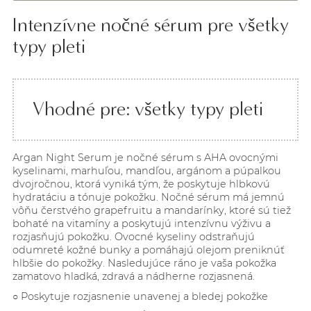
Intenzívne nočné sérum pre všetky
typy pleti
Vhodné pre: všetky typy pleti
Argan Night Serum je nočné sérum s AHA ovocnými
kyselinami, marhuľou, mandľou, argánom a púpalkou
dvojročnou, ktorá vyniká tým, že poskytuje hlbkovú
hydratáciu a tónuje pokožku. Nočné sérum má jemnú
vôňu čerstvého grapefruitu a mandarínky, ktoré sú tiež
bohaté na vitamíny a poskytujú intenzívnu výživu a
rozjasňujú pokožku. Ovocné kyseliny odstraňujú
odumreté kožné bunky a pomáhajú olejom preniknúť
hlbšie do pokožky. Nasledujúce ráno je vaša pokožka
zamatovo hladká, zdravá a nádherne rozjasnená.
○ Poskytuje rozjasnenie unavenej
a bledej pokožke