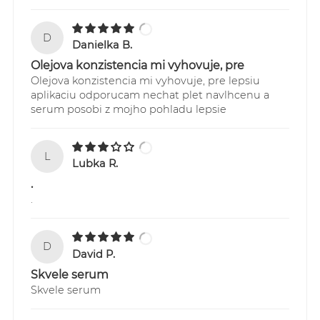
Sledovanie Vašich zásielok je možné
D
prostredníctvom webstránky:
Danielka B.
https://online.gls-slovakia.sk/index.php
Olejova konzistencia mi vyhovuje, pre
Olejova konzistencia mi vyhovuje, pre lepsiu
aplikaciu odporucam nechat plet navlhcenu a
serum posobi z mojho pohladu lepsie
L
Lubka R.
.
.
D
David P.
Skvele serum
Skvele serum