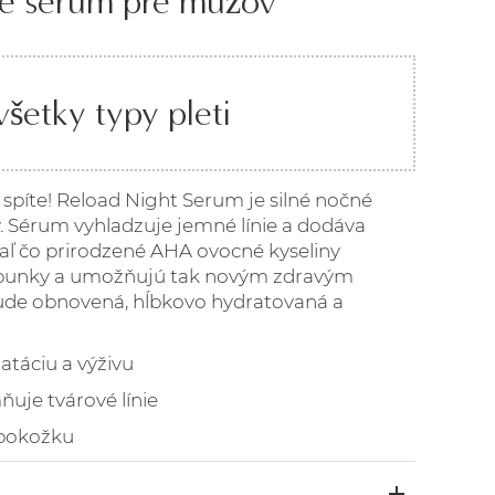
né sérum pre mužov
šetky typy pleti
 spíte! Reload Night Serum je silné nočné
 Sérum vyhladzuje jemné línie a dodáva
iaľ čo prirodzené AHA ovocné kyseliny
 bunky a umožňujú tak novým zdravým
ude obnovená, hĺbkovo hydratovaná a
atáciu a výživu
ňuje tvárové línie
 pokožku