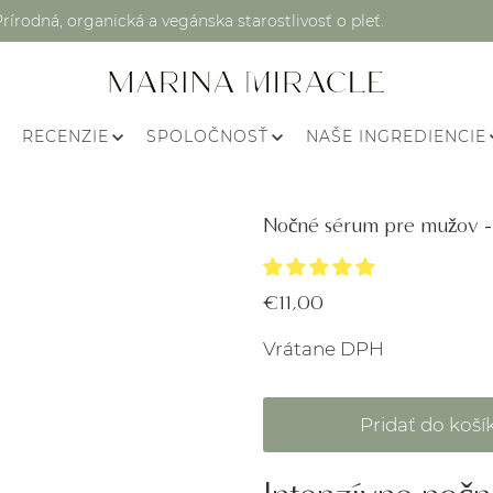
Prírodná, organická a vegánska starostlivosť o pleť.
RECENZIE
SPOLOČNOSŤ
NAŠE INGREDIENCIE
Nočné sérum pre mužov - 
€11,00
Vrátane DPH