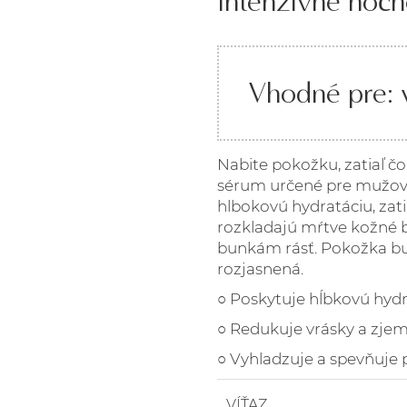
Intenzívne noč
Vhodné pre: v
Nabite pokožku, zatiaľ čo
sérum určené pre mužov.
hlbokovú hydratáciu, zat
rozkladajú mŕtve kožné
bunkám rásť. Pokožka b
rozjasnená.
○ Poskytuje hĺbkovú hydr
○ Redukuje vrásky a zjem
○ Vyhladzuje a spevňuje
VÍŤAZ