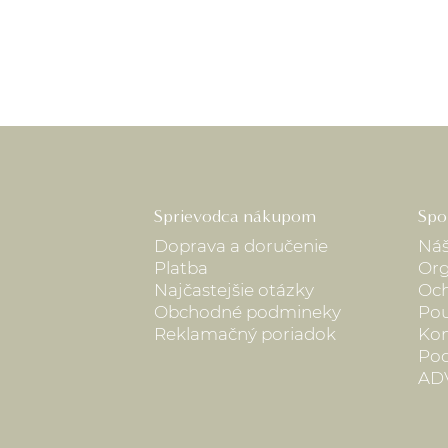
Sprievodca nákupom
Spo
Doprava a doručenie
Náš
Platba
Org
Najčastejšie otázky
Och
Obchodné podmineky
Pou
Reklamačný poriadok
Kon
Pod
AD