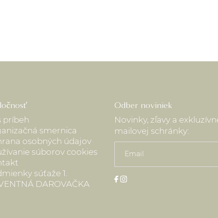
ločnosť
Odber noviniek
 príbeh
Novinky, zľavy a exkluzív
anizačná smernica
mailovej schránky:
rana osobných údajov
žívanie súborov cookies
takt
mienky súťaže 1.
VENTNÁ DAROVAČKA