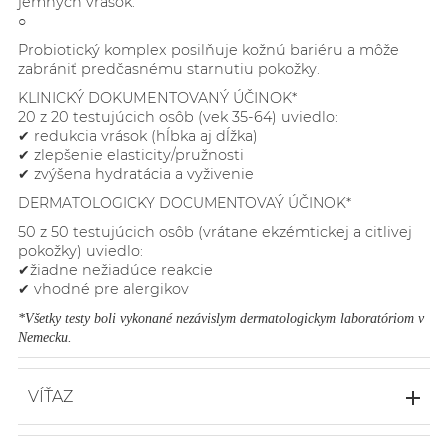
jemných vrások.
○
Probiotický komplex posilňuje kožnú bariéru a môže
zabrániť predčasnému starnutiu pokožky.
KLINICKÝ DOKUMENTOVANÝ ÚČINOK*
20 z 20 testujúcich osôb (vek 35-64) uviedlo:
✔ redukcia vrások (hĺbka aj dĺžka)
✔ zlepšenie elasticity/pružnosti
✔ zvýšena hydratácia a vyživenie
DERMATOLOGICKY DOCUMENTOVAÝ ÚČINOK*
50 z 50 testujúcich osôb (vrátane ekzémtickej a citlivej
pokožky) uviedlo:
✔žiadne nežiadúce reakcie
✔ vhodné pre alergikov
*Všetky testy boli vykonané nezávislym dermatologickym laboratóriom v
Nemecku.
VÍŤAZ
Beauty Shortlist Awards 2022