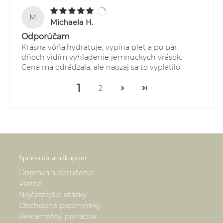
M
Michaela H.
Odporúčam
Krásna vôňa,hydratuje, vypína pleť a po pár
dňoch vidím vyhladenie jemnuckych vrások.
Cena ma odrádzala, ale naozaj sa to vyplatilo.
1
2
Sprievodca nákupom
Doprava a doručenie
Platba
Najčastejšie otázky
Obchodné podmineky
Reklamačný poriadok