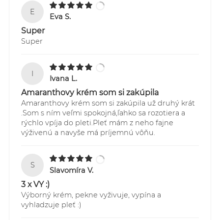
E
Eva S.
Super
Super
I
Ivana L.
Amaranthovy krém som si zakúpila
Amaranthovy krém som si zakúpila už druhý krát
.Som s ním veľmi spokojná,ľahko sa rozotiera a
rýchlo vpíja do pleti.Pleť mám z neho fajne
výživenú a navyše má príjemnú vôňu.
S
Slavomíra V.
3 x VY :)
Výborný krém, pekne vyživuje, vypína a
vyhladzuje pleť :)