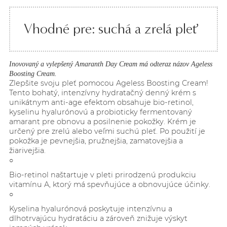
Vhodné pre: suchá a zrelá pleť
Inovovaný a vylepšený Amaranth Day Cream má odteraz názov Ageless
Boosting Cream.
Zlepšite svoju pleť pomocou Ageless Boosting Cream!
Tento bohatý, intenzívny hydratačný denný krém s
unikátnym anti-age efektom obsahuje bio-retinol,
kyselinu hyalurónovú a probioticky fermentovaný
amarant pre obnovu a posilnenie pokožky. Krém je
určený pre zrelú alebo veľmi suchú pleť. Po použití je
pokožka je pevnejšia, pružnejšia, zamatovejšia a
žiarivejšia.
○
Bio-retinol naštartuje v pleti prirodzenú produkciu
vitamínu A, ktorý má spevňujúce a obnovujúce účinky.
○
Kyselina hyalurónová poskytuje intenzívnu a
dlhotrvajúcu hydratáciu a zároveň znižuje výskyt