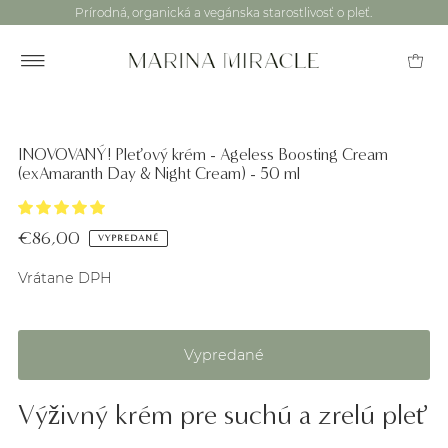
Prírodná, organická a vegánska starostlivosť o pleť.
INOVOVANÝ! Pleťový krém - Ageless Boosting Cream
(exAmaranth Day & Night Cream) - 50 ml
€86,00
VYPREDANÉ
Vrátane DPH
Výživný krém pre suchú a zrelú pleť