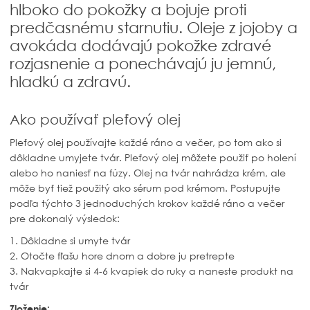
hlboko do pokožky a bojuje proti
predčasnému starnutiu. Oleje z jojoby a
avokáda dodávajú pokožke zdravé
rozjasnenie a ponechávajú ju jemnú,
hladkú a zdravú.
Ako používať pleťový olej
Pleťový olej používajte každé ráno a večer, po tom ako si
dôkladne umyjete tvár. Pleťový olej môžete použiť po holení
alebo ho naniesť na fúzy.
Olej na tvár nahrádza krém, ale
môže byť tiež použitý ako sérum pod krémom. Postupujte
podľa týchto 3 jednoduchých krokov každé ráno a večer
pre dokonalý výsledok:
1. Dôkladne si umyte tvár
2. Otočte fľašu hore dnom a dobre ju pretrepte
3. Nakvapkajte si 4-6 kvapiek do ruky a naneste produkt na
tvár
Zloženie: