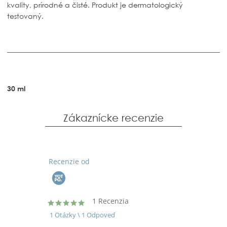
kvality, prírodné a čisté. Produkt je dermatologický
testovaný.
30 ml
Zákaznícke recenzie
Recenzie od
1 Recenzia
5.0
star
1 Otázky \ 1 Odpoveď
rating