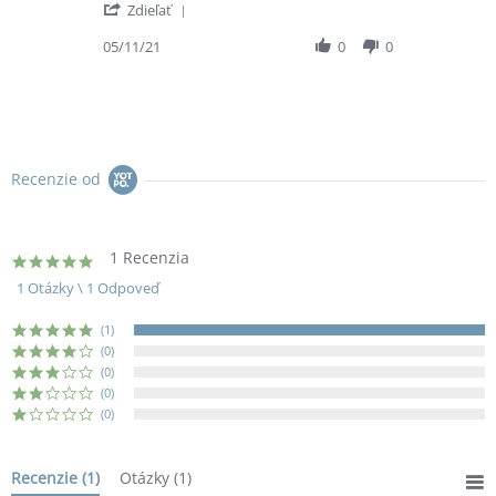
'
Zdieľať
Share
Review
05/11/21
0
0
by
Kristína
K.
on
5
Nov
2021
Recenzie od
1 Recenzia
5.0
star
1 Otázky \ 1 Odpoveď
rating
(1)
(0)
(0)
(0)
(0)
Recenzie
(1)
Otázky
(1)