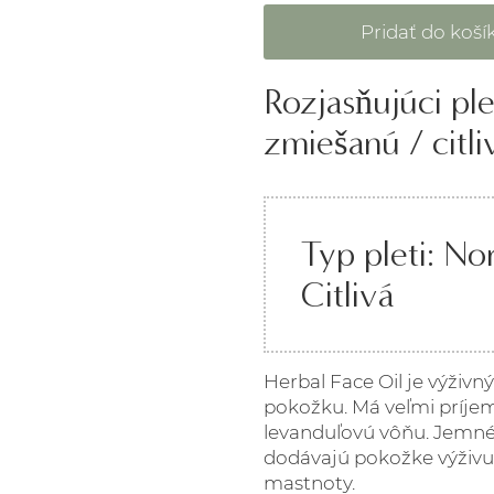
Rozjasňujúci pl
zmiešanú / citl
Typ pleti: N
Citlivá
Herbal Face Oil je výživný
pokožku. Má veľmi príje
levanduľovú vôňu. Jemné b
dodávajú pokožke výživu
mastnoty.