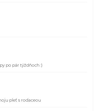
o - pre všetky objednávky do 60,00 EUR
sku - 4,90 EUR
publika - pre všetky objednávky do 60,00
ech - 5,90 EUR
ielok je možné prostredníctvom webstránky:
vakia.sk/index.php
py po pár týždňoch :)
moju pleť s rodaceou