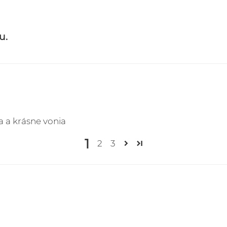
u.
a a krásne vonia
1
2
3