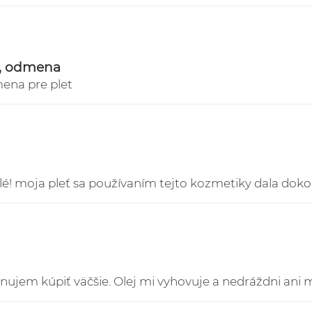
2. Kuriér GLS Slovensk
doručované na Sloven
3. Kuriér GLS Česká Re
EUR doručované do Či
e, odmena
ena pre plet
Sledovanie Vašich zás
https://online.gls-slo
lé! moja pleť sa používaním tejto kozmetiky dala doko
ánujem kúpiť väčšie. Olej mi vyhovuje a nedráždni ani 