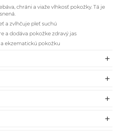
rebáva, chráni a viaže vlhkosť pokožky. Tá je
snená.
ť a zvlhčuje pleť suchú
re a dodáva pokožke zdravý jas
 a ekzematickú pokožku
s 2019
s 2017
o organický
 každé ráno a večer. Olej na tvár nahrádza
ovaný
s 2018
ež použitý ako sérum pod krémom.
to 3 jednoduchých krokov každé ráno a
ed Oil*, Persea Gratissima Oil*, Aloe
ledok: