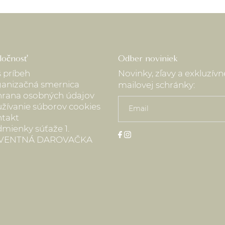
ločnosť
Odber noviniek
 príbeh
Novinky, zľavy a exkluzív
anizačná smernica
mailovej schránky:
rana osobných údajov
žívanie súborov cookies
takt
mienky súťaže 1.
VENTNÁ DAROVAČKA