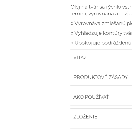
Olej na tvár sa rýchlo vst
jemná, vyrovnaná a rozja
○ Vyrovnáva zmiešanú ple
○ Vyhľadzuje kontúry tvá
○ Upokojuje podráždenú
VÍŤAZ
Beauty Shortlist Award
PRODUKTOVÉ ZÁSADY
○ Editor's Choice
○ 100% prírodný
Swedish Health Award
AKO POUŽÍVAŤ
○ 78% certifikovaný ak
○ Best Facial Product
○ Vegan
Olej na tvár používajte
○ dermatologicky test
Organic Beauty Award
ZLOŽENIE
krém, ale môže byť ti
○ Best New Product
Postupujte podľa tých
Simmondsia Chinensis Se
večer pre dokonalý výs