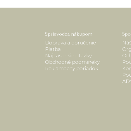
Sprievodca nákupom
Spo
Doprava a doručenie
Náš
Platba
Org
Najčastejšie otázky
Och
Obchodné podmineky
Pou
Reklamačný poriadok
Kon
Pod
AD