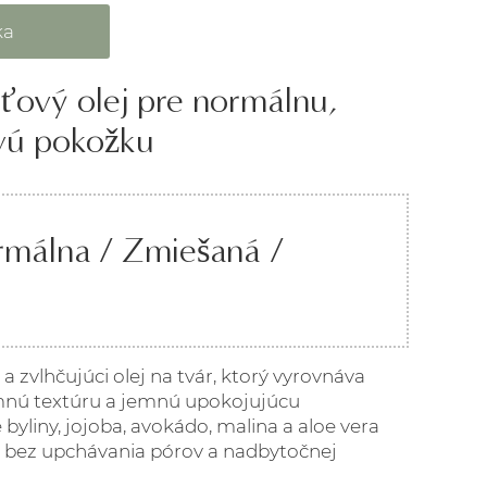
eťový olej pre normálnu,
ivú pokožku
ormálna / Zmiešaná /
 a zvlhčujúci olej na tvár, ktorý vyrovnáva
mnú textúru a jemnú upokojujúcu
yliny, jojoba, avokádo, malina a aloe vera
 bez upchávania pórov a nadbytočnej