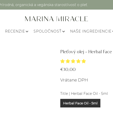
Prírodná, organická a vegánska starostlivosť o pleť.
RECENZIE
SPOLOČNOSŤ
NAŠE INGREDIENCIE
Pleťový olej - Herbal Face 
€10,00
Vrátane DPH
Title |
Herbal Face Oil - 5ml
Herbal Face Oil - 5ml