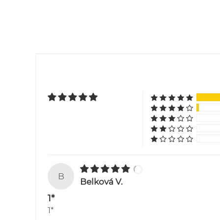
B
Belková V.
1*
1*