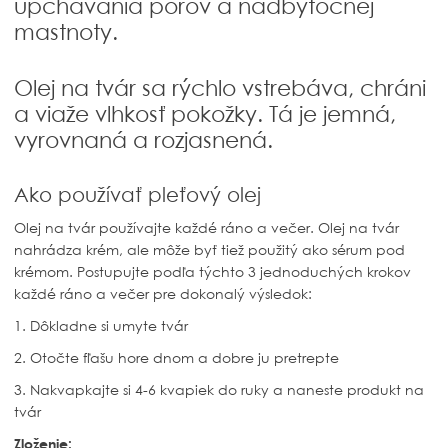
upchávania pórov a nadbytočnej
mastnoty.
Olej na tvár sa rýchlo vstrebáva, chráni
a viaže vlhkosť pokožky. Tá je jemná,
vyrovnaná a rozjasnená.
Ako používať pleťový olej
Olej na tvár používajte každé ráno a večer. Olej na tvár
nahrádza krém, ale môže byť tiež použitý ako sérum pod
krémom. Postupujte podľa týchto 3 jednoduchých krokov
každé ráno a večer pre dokonalý výsledok:
1. Dôkladne si umyte tvár
2. Otočte fľašu hore dnom a dobre ju pretrepte
3. Nakvapkajte si 4-6 kvapiek do ruky a naneste produkt na
tvár
Zloženie: