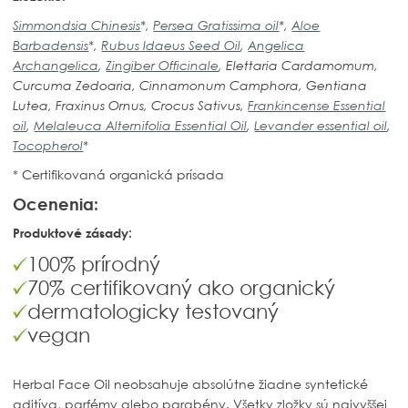
Simmondsia Chinesis
*,
Persea Gratissima oil
*,
Aloe
Barbadensis
*,
Rubus Idaeus Seed Oil
,
Angelica
Archangelica
,
Zingiber Officinale
, Elettaria Cardamomum,
Curcuma Zedoaria, Cinnamonum Camphora, Gentiana
Lutea, Fraxinus Ornus, Crocus Sativus,
Frankincense Essential
oil
,
Melaleuca Alternifolia Essential Oil
,
Levander essential oil
,
Tocopherol
*
* Certifikovaná organická prísada
Ocenenia:
Produktové zásady:
100% prírodný
70% certifikovaný ako organický
dermatologicky testovaný
vegan
Herbal Face Oil
neobsahuje absolútne žiadne syntetické
aditíva, parfémy alebo parabény. Všetky zložky sú najvyššej