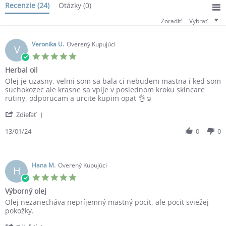
Recenzie
(24)
Otázky
(0)
Zoradiť:
Vybrať
Veronika U.
Overený Kupujúci
V
5.0
star
Herbal oil
rating
Review
review
Olej je uzasny, velmi som sa bala ci nebudem mastna i ked som
by
stating
suchokozec ale krasne sa vpije v poslednom kroku skincare
Veronika
Herbal
rutiny, odporucam a urcite kupim opat 👌☺️
U.
oil
'
on
Zdieľať
Share
13
Review
13/01/24
0
0
Jan
by
2024
Veronika
U.
on
Hana M.
Overený Kupujúci
H
13
5.0
Jan
star
Výborný olej
2024
rating
Review
review
Olej nezanecháva nepríjemný mastný pocit, ale pocit sviežej
by
stating
pokožky.
Hana
Výborný