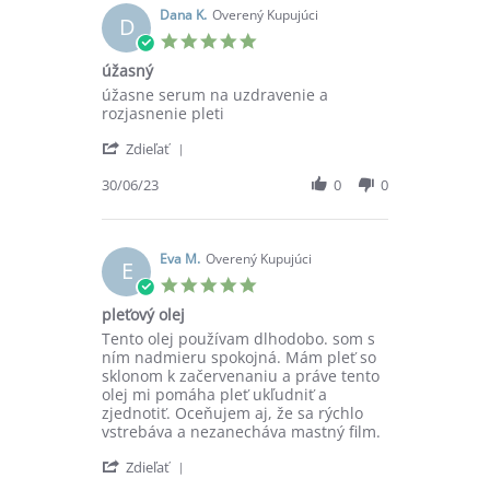
on
Dana K.
Overený Kupujúci
D
8
5.0
Aug
star
úžasný
2023
rating
Review
review
úžasne serum na uzdravenie a
by
stating
rozjasnenie pleti
Dana
úžasný
'
K.
Zdieľať
Share
on
Review
30/06/23
0
0
30
by
Jun
Dana
2023
K.
on
Eva M.
Overený Kupujúci
E
30
5.0
Jun
star
pleťový olej
2023
rating
Review
review
Tento olej používam dlhodobo. som s
by
stating
ním nadmieru spokojná. Mám pleť so
Eva
pleťový
sklonom k začervenaniu a práve tento
M.
olej
olej mi pomáha pleť ukľudniť a
on
zjednotiť. Oceňujem aj, že sa rýchlo
20
vstrebáva a nezanecháva mastný film.
Sep
'
2022
Zdieľať
Share