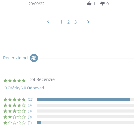
Review
20/09/22
1
0
by
Eva
M.
1
2
3
on
20
Sep
2022
Recenzie od
24 Recenzie
4.8
star
0 Otázky \ 0 Odpoveď
rating
(23)
(0)
(0)
(0)
(1)