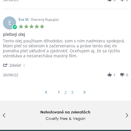
on
by
30
Dana
Jun
K.
2023
on
Eva M.
Overený Kupujúci
E
30
5.0
Jun
star
pleťový olej
2023
rating
Review
review
Tento olej používam dlhodobo. som s ním nadmieru spokojná.
by
stating
Mám pleť so sklonom k začervenaniu a práve tento olej mi
Eva
pleťový
pomáha pleť ukľudniť a zjednotiť. Oceňujem aj, že sa rýchlo
M.
olej
vstrebáva a nezanecháva mastný film.
on
'
20
Zdieľať
Share
Sep
Review
20/09/22
1
0
2022
by
Eva
M.
1
2
3
on
20
Sep
2022
Netestované na zvieratách
Cruelty Free & Vegan