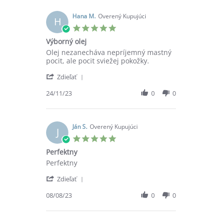
U.
on
Hana M.
Overený Kupujúci
H
13
5.0
Jan
star
Výborný olej
2024
rating
Review
review
Olej nezanecháva nepríjemný mastný
by
stating
pocit, ale pocit sviežej pokožky.
Hana
Výborný
'
M.
olej
Zdieľať
Share
on
Review
24/11/23
0
0
24
by
Nov
Hana
2023
M.
on
Ján S.
Overený Kupujúci
J
24
5.0
Nov
star
Perfektny
2023
rating
Review
review
Perfektny
by
stating
'
Ján
Perfektny
Zdieľať
Share
S.
Review
08/08/23
0
0
on
by
8
Ján
Aug
S.
2023