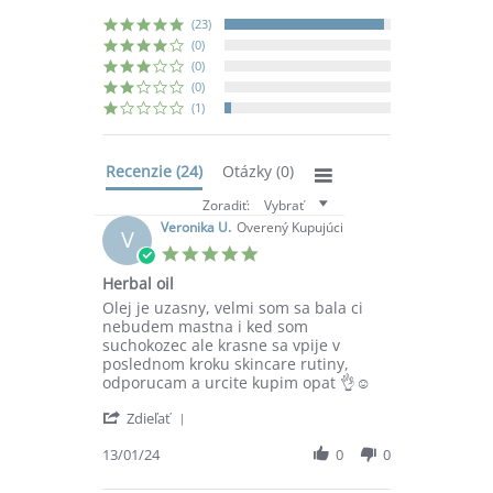
(23)
(0)
(0)
(0)
(1)
Recenzie
(24)
Otázky
(0)
Zoradiť:
Vybrať
Veronika U.
Overený Kupujúci
V
5.0
star
Herbal oil
rating
Review
review
Olej je uzasny, velmi som sa bala ci
by
stating
nebudem mastna i ked som
Veronika
Herbal
suchokozec ale krasne sa vpije v
U.
oil
poslednom kroku skincare rutiny,
on
odporucam a urcite kupim opat 👌☺️
13
'
Jan
Zdieľať
Share
2024
Review
13/01/24
0
0
by
Veronika