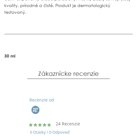
kvality, prírodné a čisté. Produkt je dermatologický
testovaný.
30 ml
Zákaznícke recenzie
Recenzie od
24 Recenzie
4.8
star
0 Otázky \ 0 Odpoveď
rating