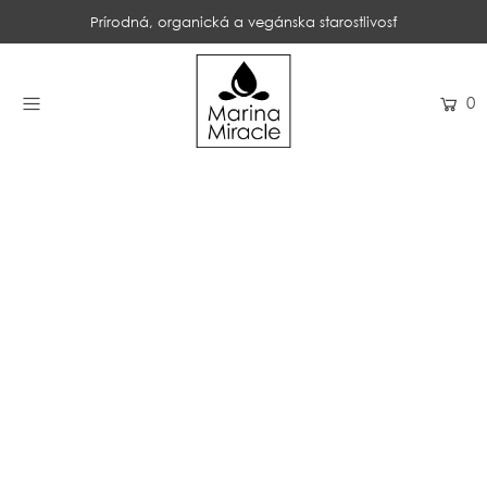
Prírodná, organická a vegánska starostlivosť
DOMOV
0
NAKUPOVAŤ
RECENZIE
OCENENIA
NAŠE INGREDIENCIE
PROBIOTIKÁ PRODUKTOV
NOVINKY
SPOLOČNOSŤ