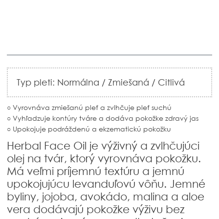
Typ pleti: Normálna / Zmiešaná
/
Citlivá
○ Vyrovnáva zmiešanú pleť a zvlhčuje pleť suchú
○ Vyhľadzuje kontúry tváre a dodáva pokožke zdravý jas
○ Upokojuje podráždenú a ekzematickú pokožku
Herbal Face Oil j
e výživný a zvlhčujúci
olej na tvár, ktorý vyrovnáva pokožku.
Má veľmi príjemnú textúru a jemnú
upokojujúcu levanduľovú vôňu. Jemné
byliny, jojoba, avokádo, malina a aloe
vera dodávajú pokožke výživu bez