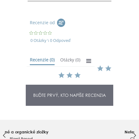
Recenzie od
0.0
star
0 Otázky \ 0 Odpoveď
rating
Recenzie
(0)
Otázky
(0)
BUĎTE PRVÝ, KTO NAPÍŠE RECENZIA
Netestované na zvieratách
Cruelty Free & Vegan