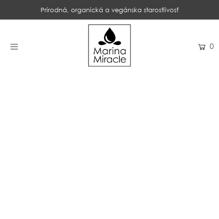
Prírodná, organická a vegánska starostlivosť
DOMOV
0
NAKUPOVAŤ
RECENZIE
OCENENIA
NAŠE INGREDIENCIE
PROBIOTIKÁ PRODUKTOV
NOVINKY
SPOLOČNOSŤ