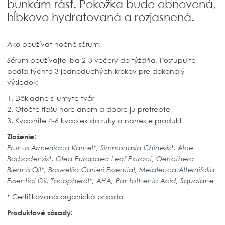
bunkám rásť. Pokožka bude obnovená,
hĺbkovo hydratovaná a rozjasnená.
Ako používať nočné sérum:
Sérum používajte iba 2-3 večery do týždňa. Postupujte
podľa týchto 3 jednoduchých krokov pre dokonalý
výsledok:
1. Dôkladne si umyte tvár
2. Otočte fľašu hore dnom a dobre ju pretrepte
3. Kvapnite 4-6 kvapiek do ruky a naneste produkt
Zloženie:
Prunus Armeniaca Karnel
*,
Simmondsia Chinesis
*,
Aloe
Barbadensis
*,
Olea Europaea Leaf Extract
,
Oenothera
Biennis Oil
*,
Boswellia Carteri Essential
,
Melaleuca Alternifolia
Essential Oil
,
Tocopherol
*,
AHA
,
Pantothenic Acid
, Squalane
* Certifikovaná organická prísada
Produktové zásady: