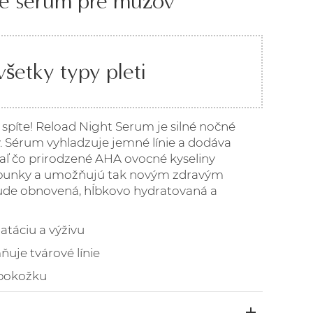
né sérum pre mužov
šetky typy pleti
 spíte! Reload Night Serum je silné nočné
 Sérum vyhladzuje jemné línie a dodáva
iaľ čo prirodzené AHA ovocné kyseliny
 bunky a umožňujú tak novým zdravým
ude obnovená, hĺbkovo hydratovaná a
atáciu a výživu
ňuje tvárové línie
 pokožku