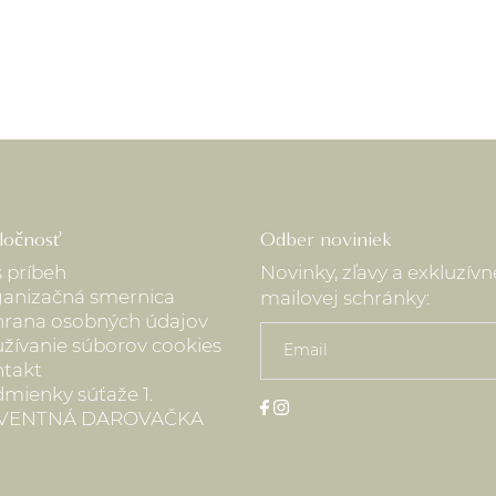
ločnosť
Odber noviniek
 príbeh
Novinky, zľavy a exkluzív
anizačná smernica
mailovej schránky:
rana osobných údajov
žívanie súborov cookies
takt
mienky súťaže 1.
VENTNÁ DAROVAČKA