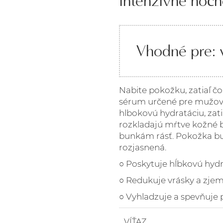
Intenzívne noč
Vhodné pre: v
Nabite pokožku, zatiaľ čo
sérum určené pre mužov.
hlbokovú hydratáciu, zat
rozkladajú mŕtve kožné
bunkám rásť. Pokožka b
rozjasnená.
○ Poskytuje hĺbkovú hydr
○ Redukuje vrásky a zjem
○ Vyhladzuje a spevňuje
VÍŤAZ