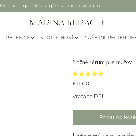
Prírodná, organická a vegánska starostlivosť o pleť.
RECENZIE
SPOLOČNOSŤ
NAŠE INGREDIENCIE
Nočné sérum pre mužov - 
€11,00
Vrátane DPH