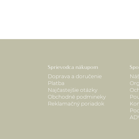
Sprievodca nákupom
Spo
Doprava a doručenie
Náš
Platba
Org
Najčastejšie otázky
Och
Obchodné podmineky
Pou
Reklamačný poriadok
Kon
Pod
AD