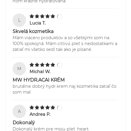
ňom krásne hydratovana.
5,90 EUR
Sledovanie Vašich zásielok je možné
L
prostredníctvom webstránky:
Lucia T.
https://online.gls-slovakia.sk/index.php
Skvelá kozmetika
Mám viacero produktov a so všetkými som na
100% spokojná. Mám citlivú pleť s nedostatkami a
zatiaľ mi všetko sedí tak ako je písané.
M
Michal W.
MW HYDR.ACAI KRÉM
brutálne dobrý hydr.krem naj kozmetika zatiaľ čo
som mal
A
Andrea P.
Dokonalý
Dokonalý krém pre moju pleť :heart:️