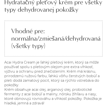
Hydratačný pleťový krém pre všetky
typy dehydrovanej pokožky
Vhodné pre:
normálna/zmiešaná/dehydrovaná
(všetky typy)
Acai Hydra Cream je ľahký pleťový krém, ktorý sa môže
používať spolu s pleťovým olejom pre extra vlhkosť,
výživu a ochranu pred znečistením. Krém má krásnu,
prirodzenú ružovú farbu, ľahkú vôňu čerstvých bobúľ a
pleti dodá zamatový pocit, ktorý sa rýchlo vstrebáva do
pokožky.
Krém obsahuje acai olej, arganový olej, probiotické
fermenty z acai bobúľ a maliny, nórsku žíhľavu a riasy,
ktoré obnovujú rovnováhu a vlhkosť pokožky. Pokožka je
hladká, jemná a zdravá!