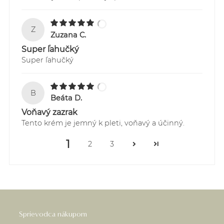
Z
Zuzana C.
Super ľahučký
Super ľahučký
B
Beáta D.
Voňavý zazrak
Tento krém je jemný k pleti, voňavý a účinný.
1
2
3
Sprievodca nákupom