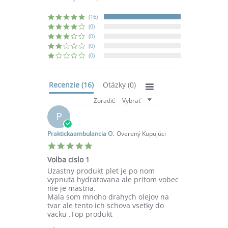
rating
(16)
(0)
(0)
(0)
(0)
Recenzie
(16)
Otázky
(0)
Zoradiť:
Vybrať
P
Praktickaambulancia O.
Overený Kupujúci
5.0
star
Volba cislo 1
rating
Review
review
Uzastny produkt plet je po nom
by
stating
vypnuta hydratovana ale pritom vobec
Praktickaambulancia
Volba
nie je mastna.
O.
cislo
Mala som mnoho drahych olejov na
on
1
tvar ale tento ich schova vsetky do
1
vacku .Top produkt
Oct