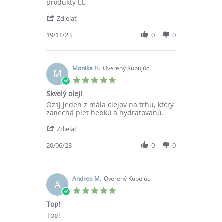
K.
sme
produkty 👍🏼
on
darovali
'
19
svokre
Zdieľať
Share
Nov
k
Review
19/11/23
0
0
2023
by
Barbara
K.
on
Monika H.
Overený Kupujúci
M
19
5.0
Nov
star
Skvelý olej!
2023
rating
Review
review
Ozaj jeden z mála olejov na trhu, ktorý
by
stating
zanechá pleť hebkú a hydratovanú.
Monika
Skvelý
'
H.
olej!
Zdieľať
Share
on
Review
20/06/23
0
0
20
by
Jun
Monika
2023
H.
on
Andrea M.
Overený Kupujúci
A
20
5.0
Jun
star
Top!
2023
rating
Review
review
Top!