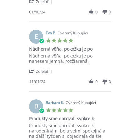
'
2024
Zdieľať
Share
Review
01/10/24
0
0
by
Praktickaambulancia
O.
on
Eva P.
Overený Kupujúci
E
1
5.0
Oct
star
Nádherná vôňa, pokožka je po
2024
rating
Review
review
Nádherná vôňa, pokožka je po
by
stating
nanesení jemná, rozžiarená.
Eva
Nádherná
'
P.
vôňa,
Zdieľať
Share
on
pokožka
Review
11/01/24
0
0
11
je
by
Jan
po
Eva
2024
P.
on
Barbara K.
Overený Kupujúci
B
11
5.0
Jan
star
Produkty sme darovali svokre k
2024
rating
Review
review
Produkty sme darovali svokre k
by
stating
narodeninám, bola veľmi spokojná a
Barbara
Produkty
na ďalší týždeň si objednala ďalšie