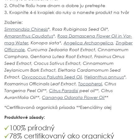
2. Otočte fľašu hore dnom a dobre ju pretrepte
3. Kvapnite 4-6 kvapiek do ruky a naneste produkt na tvár
Zloženie:
Simmondsia Chinesis
*, Rosa Rubiginosa Seed Oil*,
Amaranthus Caudatus
*
,
Rosa Damascena Flower Oil in Vor-
mag Water
, Konopa siata*,
Angelica Archangelica
,
Zingiber
Officinale
, Curcuma Zedoaria Root Extract, Cinnamomum
Camphora, Gentiana Lutea Root Extract, Fraxinus Ornus
Seed Extract, Crocus Sativus Extract, Cinnamomum
Zeylanicum Bark Extract, Elettaria Cardamomum Seed
Extract,
Oxycoccus Palustris Seed Oil
,
Helianthus annuus
*,
Rosmarinus Officinalis Leaf Extract,
Tocopherol
,
Citrus
Tangerina Peel Oil
**,
Citrus Paradisi
peel oil**, Citrus
Aurantifolia Oil**,
Cananga Odorata Flower Oil
**
*Certifikovaná organická prísada **Esenciálny olej
Produktové zásady:
100% prírodný
78% certifikovaný ako organický