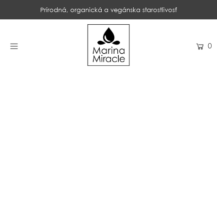
Prírodná, organická a vegánska starostlivosť
DOMOV
0
NAKUPOVAŤ
RECENZIE
OCENENIA
NAŠE INGREDIENCIE
PROBIOTIKÁ PRODUKTOV
NOVINKY
SPOLOČNOSŤ