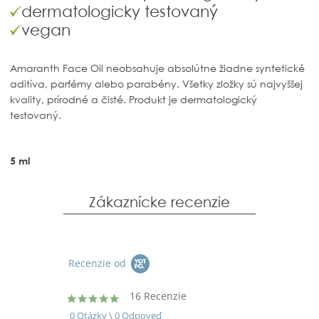
dermatologicky testovaný
vegan
Amaranth Face Oil neobsahuje absolútne žiadne syntetické
aditíva, parfémy alebo parabény. Všetky zložky sú najvyššej
kvality, prírodné a čisté. Produkt je dermatologický
testovaný.
5 ml
Zákaznícke recenzie
Recenzie od
16 Recenzie
5.0
star
0 Otázky \ 0 Odpoveď