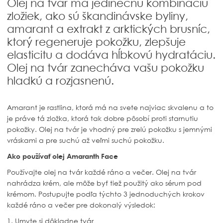
Olej na tvár má jedinečnú kombináciu
zložiek, ako sú škandinávske byliny,
amarant a extrakt z arktických brusníc,
ktorý regeneruje pokožku, zlepšuje
elasticitu a dodáva hĺbkovú hydratáciu.
Olej na tvár zanecháva vašu pokožku
hladkú a rozjasnenú.
Amarant je rastlina, ktorá má na svete najviac skvalenu a to
je práve tá zložka, ktorá tak dobre pôsobí proti starnutiu
pokožky. Olej na tvár je vhodný pre zrelú pokožku s jemnými
vráskami a pre suchú až veľmi suchú pokožku.
Ako používať olej Amaranth Face
Používajte
olej na tvár každé ráno a večer. Olej na tvár
nahrádza krém, ale môže byť tiež použitý ako sérum pod
krémom. Postupujte podľa týchto 3 jednoduchých krokov
každé ráno a večer pre dokonalý výsledok:
1. Umyte si dôkladne tvár