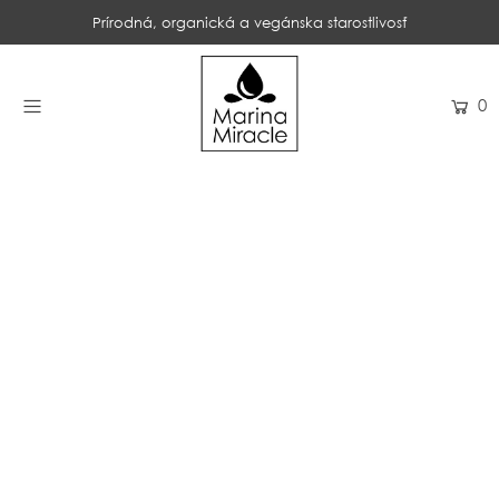
Prírodná, organická a vegánska starostlivosť
DOMOV
0
NAKUPOVAŤ
RECENZIE
OCENENIA
NAŠE INGREDIENCIE
PROBIOTIKÁ PRODUKTOV
NOVINKY
SPOLOČNOSŤ