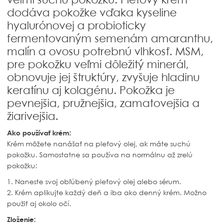
dodáva pokožke vďaka kyseline
hyalurónovej a probioticky
fermentovaným semenám amaranthu,
malín a ovosu potrebnú vlhkosť. MSM,
pre pokožku veľmi dôležitý minerál,
obnovuje jej štruktúry, zvyšuje hladinu
keratínu aj kolagénu. Pokožka je
pevnejšia, pružnejšia, zamatovejšia a
žiarivejšia.
Ako používať krém:
Krém môžete nanášať na pleťový olej, ak máte suchú
pokožku. Samostatne sa používa na normálnu až zrelú
pokožku:
1. Naneste svoj obľúbený pleťový olej alebo sérum.
2. Krém aplikujte každý deň a iba ako denný krém. Možno
použiť aj okolo očí.
Zloženie: