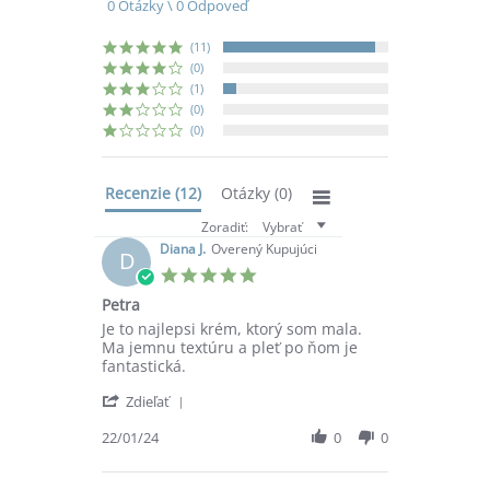
0 Otázky \ 0 Odpoveď
rating
(11)
(0)
(1)
(0)
(0)
Recenzie
(12)
Otázky
(0)
Zoradiť:
Vybrať
Diana J.
Overený Kupujúci
D
5.0
star
Petra
rating
Review
review
Je to najlepsi krém, ktorý som mala.
by
stating
Ma jemnu textúru a pleť po ňom je
Diana
Petra
fantastická.
J.
'
on
Zdieľať
Share
22
Review
22/01/24
0
0
Jan
by
2024
Diana