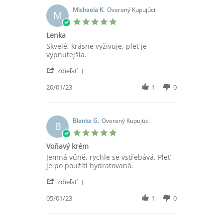
J.
on
Michaela K.
Overený Kupujúci
M
22
5.0
Jan
star
Lenka
2024
rating
Review
review
Skvelé, krásne vyživuje, pleť je
by
stating
vypnutejšia.
Michaela
Lenka
'
K.
Zdieľať
Share
on
Review
20/01/23
1
0
20
by
Jan
Michaela
2023
K.
on
Blanka G.
Overený Kupujúci
B
20
5.0
Jan
star
Voňavý krém
2023
rating
Review
review
Jemná vůně, rychle se vstřebává. Pleť
by
stating
je po použití hydratovaná.
Blanka
Voňavý
'
G.
krém
Zdieľať
Share
on
Review
05/01/23
1
0
5
by
Jan
Blanka
2023