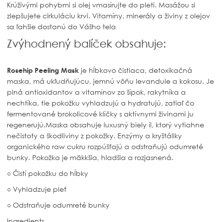
Krúživými pohybmi si olej vmasírujte do pleti. Masážou si
zlepšujete cirkuláciu krvi. Vitamíny, minerály a živiny z olejov
sa ľahšie dostanú do Vášho tela
Zvýhodnený balíček obsahuje:
Rosehip Peeling Mask
je hĺbkovo čistiaca, detoxikačná
maska, má ukľudňujúcu, jemnú vôňu levandule a kokosu. Je
plná antioxidantov a vitamínov zo šípok, rakytníka a
nechtíka, tie pokožku vyhladzujú a hydratujú, zatiaľ čo
fermentované brokolicové klíčky s aktívnymi živinami ju
regenerujú.
Maska obsahuje luxusný biely íl, ktorý vytiahne
nečistoty a škodliviny z pokožky. Enzýmy a kryštáliky
organického raw cukru rozpúšťajú a odstraňujú odumreté
bunky. Pokožka je mäkkšia, hladšia a rozjasnená.
○ Čistí pokožku do hĺbky
○ Vyhladzuje pleť
○ Odstraňuje odumreté bunky
Ingredients