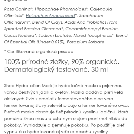
Rosa Canina*, Hippophae Rhamnoides*, Calendula
Offinilalis*,
Helianthus Annuus seed
*, Saccharum
Officinarum*, Blend Of Clays, Acids And Probiotics From
Sprouted Brassica Oleracea*, Cocamidopropyl Betaine,
Cocos Nusifera*, Sodium Lactate, Mixed Tocopherols*, Blend
Of Essential Oils (Under 0,01%), Potassium Sorbate
* Certifikovaná organická prísada
100% prírodné zložky, 90% organické.
Dermatologický testované. 30 ml
Shea Hydratation Mask je hydratačná maska ​​s príjemnou
vôňou čerstvých jabĺk a kvetov. Maska dodáva pleti veľa
aktívnych živín z probiotík fermentovaného aloe vera,
fermentovanej šťavy zeleného čaju a fermentovaného ovsa.
Pleťová maska ​​obsahuje tiež prírodnú kyselinu jablčnú, ktorá
pomáha Shea maslu a ostatným olejom preniknúť hlbšie do
pokožky. Vyhladzuje a zjemňuje pokožku. Po použití je pleť
vypnutá a hydratovaná aj vďaka obsahu kyseliny