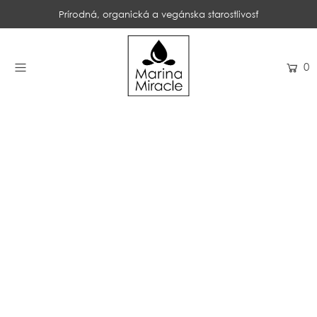
Prírodná, organická a vegánska starostlivosť
DOMOV
0
NAKUPOVAŤ
RECENZIE
OCENENIA
NAŠE INGREDIENCIE
PROBIOTIKÁ PRODUKTOV
NOVINKY
SPOLOČNOSŤ