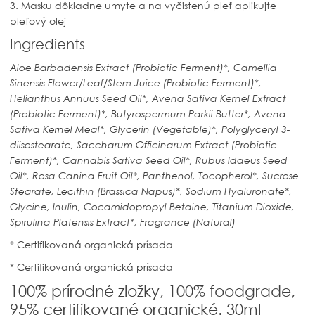
3. Masku dôkladne umyte a na vyčistenú pleť aplikujte
pleťový olej
Ingredients
Aloe Barbadensis Extract (Probiotic Ferment)*, Camellia
Sinensis Flower/Leaf/Stem Juice (Probiotic Ferment)*,
Helianthus Annuus Seed Oil*, Avena Sativa Kernel Extract
(Probiotic Ferment)*, Butyrospermum Parkii Butter*, Avena
Sativa Kernel Meal*, Glycerin (Vegetable)*, Polyglyceryl 3-
diisostearate, Saccharum Officinarum Extract (Probiotic
Ferment)*, Cannabis Sativa Seed Oil*, Rubus Idaeus Seed
Oil*, Rosa Canina Fruit Oil*, Panthenol, Tocopherol*, Sucrose
Stearate, Lecithin (Brassica Napus)*, Sodium Hyaluronate*,
Glycine, Inulin, Cocamidopropyl Betaine, Titanium Dioxide,
Spirulina Platensis Extract*, Fragrance (Natural)
* Certifikovaná organická prísada
* Certifikovaná organická prísada
100% prírodné zložky, 100% foodgrade,
95% certifikované organické. 30ml