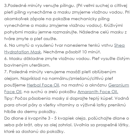
3.Posledné minúty venujte pílingu. (Pri veľmi suchej a citlivej
pleti píling vynecháme a masku zmyjeme vlažnou vodou. Pri
akomkoľvek zápale na pokožke mechanicky píling
vynecháme a masku zmyjeme vlažnou vodou). Krúživými
pohybmi masku jemne rozmasírujte. Následne celú masku z
tváre zmyte a pleť osušte.
6. Na umytú a vysušenú tvar nanesieme tenkú vrstvu
Shea
Hydratation Mask
. Necháme pôsobiť 10 minút.
6. Masku dôkladne zmyte vlažnou vodou. Pleť vysušte čistým
bavlneným uterákom.
7. Posledné minúty venujeme masáži pleti obľúbeným
olejom. Napríklad na normálnu/zmiešanú/citlivú pleť
použijeme
Herbal Face Oil
, na mastnú a aknóznu
Geranium
Face Oil
, na suchú a zrelú pokožku
Amaranth Face Oil.
Tipy: Počas pôsobenia masky si doprajte teplý kúpeľ. Vodná
para otvorí póry a všetky vitamíny a výživné latky preniknú
hlbšie do dermy pokožky.
Do dlane si kvapnite 3 - 5 kvapiek oleja, pošúchajte dlane o
seba pár krát, aby sa olej zohrial. Uvoľnia sa prospešné látky,
ktoré sa dostanú do pokožky.