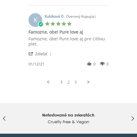
by
13
Kristína
Dec
G.
2021
on
Kubíková D.
Overený Kupujúci
K
13
5.0
Dec
star
Famozne, obe! Pure love aj
2021
rating
Review
review
Famozne, obe! Pure love aj pre citlivu
by
stating
plet.
Kubíková
Famozne,
'
D.
obe!
Zdieľať
Share
on
Pure
Review
01/12/21
0
0
1
love
by
Dec
aj
Kubíková
2021
D.
1
2
3
on
1
Dec
2021
Netestované na zvieratách
Cruelty Free & Vegan