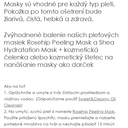
Masky sú vhodné pre každý typ pleti.
Pokožka po tomto ošetrení bude
žiarivá, čistá, hebká a zdravá.
Zvýhodnené balenie našich pleťových
masiek Rosehip Peeling Mask a Shea
Hydratation Mask + kozmetická
čelenka alebo kozmetický štetec na
nanášanie masky ako darček
Ako na to?
1. Opláchnite a umyte si tvár čistiacim prostriedkom a
vlažnou vodou. (Odporúčame použiť
Sweet&Creamy Oil
Cleanser
)
2. Na umytú, suchú pleť si naneste
Rosehip Peeling Mask
.
Použite priloženú špachtľu, masku premiešajte a naberte
potrebné množstvo na tvár a nechajte pôsobiť 15 minút.