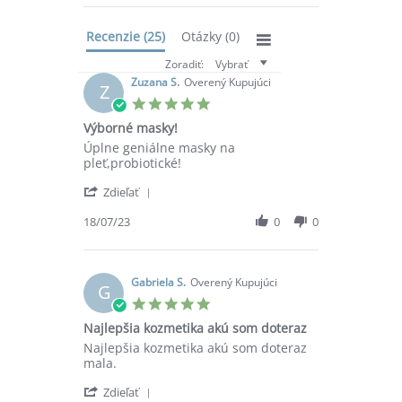
Recenzie
(25)
Otázky
(0)
Zoradiť:
Vybrať
Zuzana S.
Overený Kupujúci
Z
5.0
star
Výborné masky!
rating
Review
review
Úplne geniálne masky na
by
stating
pleť,probiotické!
Zuzana
Výborné
'
S.
masky!
Zdieľať
Share
on
Review
18/07/23
0
0
18
by
Jul
Zuzana
2023
S.
on
Gabriela S.
Overený Kupujúci
G
18
5.0
Jul
star
Najlepšia kozmetika akú som doteraz
2023
rating
Review
review
Najlepšia kozmetika akú som doteraz
by
stating
mala.
Gabriela
Najlepšia
'
S.
kozmetika
Zdieľať