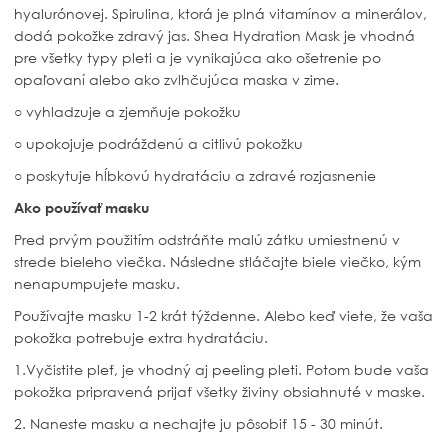
hyalurónovej. Spirulina, ktorá je plná vitamínov a minerálov,
dodá pokožke zdravý jas. Shea Hydration Mask je vhodná
pre všetky typy pleti a je vynikajúca ako ošetrenie po
opaľovaní alebo ako zvlhčujúca maska ​​v zime.
○ vyhladzuje a zjemňuje pokožku
○ upokojuje podráždenú a citlivú pokožku
○ poskytuje hĺbkovú hydratáciu a zdravé rozjasnenie
Ako používať masku
Pred prvým použitím odstráňte malú zátku umiestnenú v
strede bieleho viečka. Následne stláčajte biele viečko, kým
nenapumpujete masku.
Používajte masku 1-2 krát týždenne. Alebo keď viete, že vaša
pokožka potrebuje extra hydratáciu.
1.Vyčistite pleť, je vhodný aj peeling pleti. Potom bude vaša
pokožka pripravená prijať všetky živiny obsiahnuté v maske.
2. Naneste masku a nechajte ju pôsobiť 15 - 30 minút.