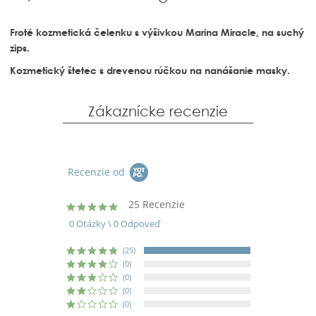
Froté kozmetická čelenku s výšivkou Marina Miracle, na suchý
zips.
Kozmetický štetec s drevenou rúčkou na nanášanie masky.
Zákaznícke recenzie
Recenzie od
25 Recenzie
5.0
star
0 Otázky \ 0 Odpoveď
rating
(25)
(0)
(0)
(0)
(0)