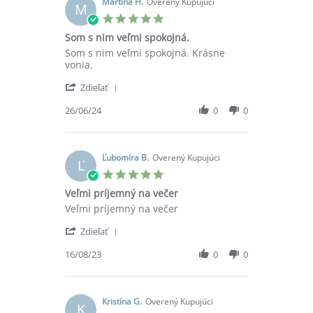
on
Martina H.
Overený Kupujúci
M
16
5.0
Oct
star
Som s nim veľmi spokojná.
2024
rating
Review
review
Som s nim veľmi spokojná. Krásne
by
stating
vonia.
Martina
Som
'
H.
s
Zdieľať
Share
on
nim
Review
26/06/24
0
0
26
veľmi
by
Jun
spokojná.
Martina
2024
H.
on
Ľubomíra B.
Overený Kupujúci
Ľ
26
5.0
Jun
star
Veľmi príjemný na večer
2024
rating
Review
review
Veľmi príjemný na večer
by
stating
'
Ľubomíra
Veľmi
Zdieľať
Share
B.
príjemný
Review
16/08/23
0
0
on
na
by
16
večer
Ľubomíra
Aug
B.
2023
on
Kristína G.
Overený Kupujúci
K