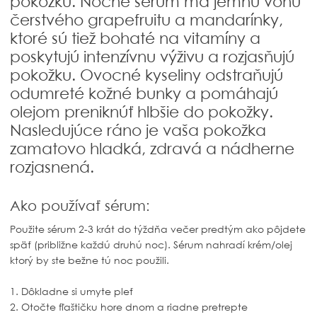
pokožku. Nočné sérum má jemnú vôňu
čerstvého grapefruitu a mandarínky,
ktoré sú tiež bohaté na vitamíny a
poskytujú intenzívnu výživu a rozjasňujú
pokožku. Ovocné kyseliny odstraňujú
odumreté kožné bunky a pomáhajú
olejom preniknúť hlbšie do pokožky.
Nasledujúce ráno je vaša pokožka
zamatovo hladká, zdravá a nádherne
rozjasnená.
Ako používať sérum:
Použite sérum 2-3 krát do týždňa večer predtým ako pôjdete
späť (približne každú druhú noc). Sérum nahradí krém/olej
ktorý by ste bežne tú noc použili.
1. Dôkladne si umyte pleť
2. Otočte fľaštičku hore dnom a riadne pretrepte