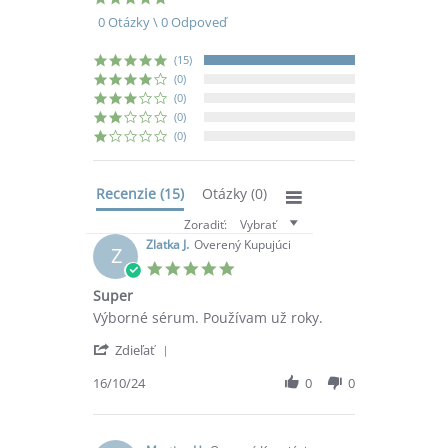
star
0 Otázky \ 0 Odpoveď
rating
(15)
(0)
(0)
(0)
(0)
Recenzie
(15)
Otázky
(0)
Zoradiť:
Vybrať
Zlatka J.
Overený Kupujúci
Z
5.0
star
Super
rating
Review
review
Výborné sérum. Používam už roky.
by
stating
'
Zlatka
Super
Zdieľať
Share
J.
Review
16/10/24
0
0
on
by
16
Zlatka
Oct
J.
2024