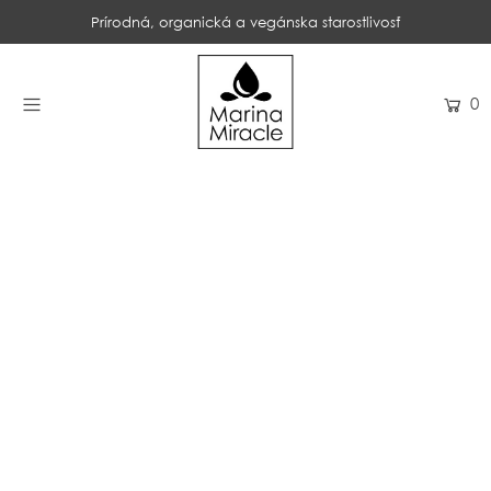
Prírodná, organická a vegánska starostlivosť
DOMOV
0
NAKUPOVAŤ
RECENZIE
OCENENIA
NAŠE INGREDIENCIE
PROBIOTIKÁ PRODUKTOV
NOVINKY
SPOLOČNOSŤ