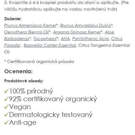
3. Kvapnite si 4-6 kvapiek produktu do dlaní a aplikujte. (Pre
väčšiu hydratáciu aplikujte na vodou navlhčenú tvár)
Zloženie:
Prunus Armeniaca Karnel
*,
Brunus Amygdalus Dulcis
*,
Oenothera Biennis Oil
*,
Argania Spinosa Kernel
*
,
Aloe
Barbadensis
*,
Tocopherol
*,
AHA
,
Pantothenic Acid
,
Citrus
Paradisi
,
Boswellia Carteri Essential
, Citrus Tangerina Essential
Oil
* Certifikovaná organická prísada
Ocenenia:
Produktové zásady:
100% prírodný
92% certifikovaný organický
Vegan
Dermatologicky testovaný
Anti-age