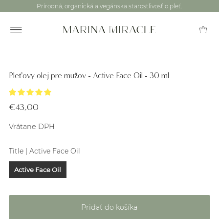
Prírodná, organická a vegánska starostlivosť o pleť.
Pleťovy olej pre mužov - Active Face Oil - 30 ml
€43,00
Vrátane DPH
Title |
Active Face Oil
Active Face Oil