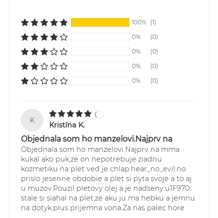
V ostatných prípadoch do 24h po obdržania platby.
*Certified organic ingredient **Essential oil
Tovar je doručovaný najneskôr do 48h od expedície.
100%
(1)
Pri položkách, kde je uvedená dlhšia doba dodania
0%
(0)
resp. tovar na objednávku, expedujeme objednaný
0%
(0)
tovar najneskôr do 10 prac. dní od objednania resp.
od prijatia platby.
0%
(0)
Cenník dopravy :
0%
(0)
1. Doprava zadarmo kuriérom GLS pre všetky
objednávky SR aj ČR nad 60,00 EUR - doprava
ZADARMO
K
2. Kuriér GLS Slovensko - pre všetky objednávky do
Kristína K.
60,00 EUR doručované na Slovensku - 4,90 EUR
Objednala som ho manzelovi.Najprv na
3. Kuriér GLS Česká Republika - pre všetky
Objednala som ho manzelovi.Najprv na mma
objednávky do 60,00 EUR doručované do Čiech -
kukal ako puk,ze on nepotrebuje ziadnu
5,90 EUR
kozmetiku na plet ved je chlap:hear_no_evil:no
prislo jesenne obdobie a plet si pyta svoje a to aj
Sledovanie Vašich zásielok je možné
u muzov.Pouzil pletovy olej a je nadseny:u1F970:
prostredníctvom webstránky:
stale si siahal na plet,ze aku ju ma hebku a jemnu
https://online.gls-slovakia.sk/index.php
na dotyk.plus prijemna vona.Za nas palec hore