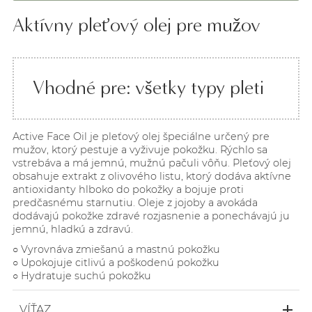
Aktívny pleťový olej pre mužov
Vhodné pre: všetky typy pleti
Active Face Oil je pleťový olej špeciálne určený pre
mužov, ktorý pestuje a vyživuje pokožku. Rýchlo sa
vstrebáva a má jemnú, mužnú pačuli vôňu. Pleťový olej
obsahuje extrakt z olivového listu, ktorý dodáva aktívne
antioxidanty hlboko do pokožky a bojuje proti
predčasnému starnutiu. Oleje z jojoby a avokáda
dodávajú pokožke zdravé rozjasnenie a ponechávajú ju
jemnú, hladkú a zdravú.
○ Vyrovnáva zmiešanú a mastnú pokožku
○ Upokojuje citlivú a poškodenú pokožku
○ Hydratuje suchú pokožku
VÍŤAZ