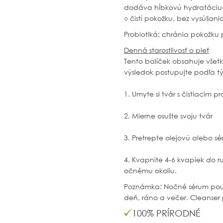
dodáva hĺbkovú
hydratáciu
○
čistí pokožku, bez vysúša
Probiotiká: chránia pokožku 
Denná starostlivosť o pleť
Tento balíček obsahuje všetk
výsledok postupujte podľa t
1. Umyte si tvár s čistiacim 
2. Mierne osušte svoju tvár
3. Pretrepte olejovú alebo sé
4. Kvapnite 4-6 kvapiek do r
očnému okoliu.
Poznámka: Nočné sérum použí
deň, ráno a večer. Cleanser 
100% PRÍRODNÉ