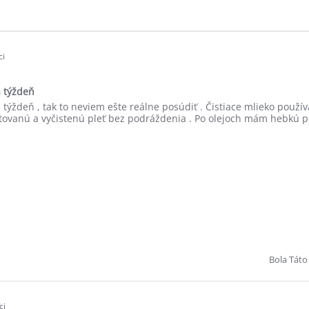
ci
a týždeň
a týždeň , tak to neviem ešte reálne posúdiť . Čistiace mlieko použ
ovanú a vyčistenú pleť bez podráždenia . Po olejoch mám hebkú po
Bola Táto
ci