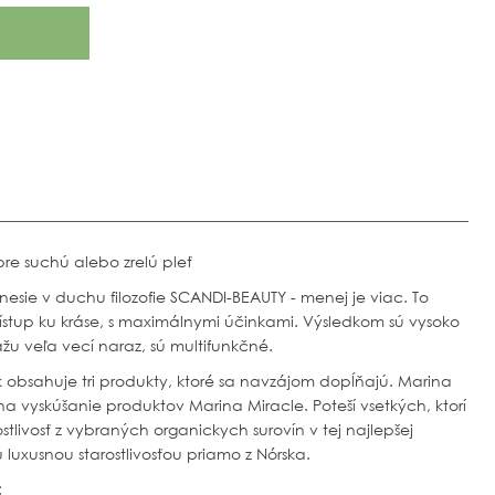
re suchú alebo zrelú pleť
nesie v duchu filozofie SCANDI-BEAUTY -
menej je viac. To
rístup ku kráse, s maximálnymi účinkami. Výsledkom sú vysoko
žu veľa vecí naraz, sú multifunkčné.
 obsahuje tri produkty, ktoré sa navzájom dopĺňajú. Marina
y na vyskúšanie produktov Marina Miracle. Poteší vsetkých, ktorí
ostlivosť z vybraných organickych surovín v tej najlepšej
u luxusnou starostlivosťou priamo z Nórska.
: