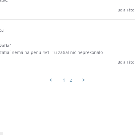
ov...
Bola Táto
úci
zatiaľ
č zatiaľ nemá na penu 4v1. Tu zatiaľ nič neprekonalo
Bola Táto
1
2