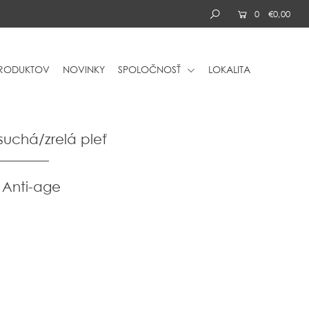
0
€0,00
PRODUKTOV
NOVINKY
SPOLOČNOSŤ
LOKALITA
 suchá/zrelá pleť
 Anti-age