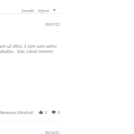
Zoradiť:
Vybrať
20/01/22
ívam už dlho. S tým som veľmi
kožku . Viac zatiaľ neviem
 Recenzia Užitočná?
0
0
30/10/21