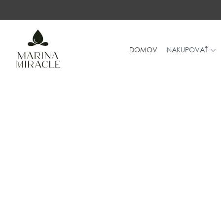
DOMOV
DOMOV
NAKUPOVAŤ
NAKUPOVAŤ
RECENZIE
OCENENIA
NAŠE INGREDIENCIE
PROBIOTIKÁ PRODUKTOV
NOVINKY
SPOLOČNOSŤ