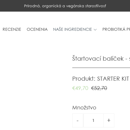
Prírodná, organická a vegánska starostlivosť
RECENZIE
OCENENIA
NAŠE INGREDIENCIE
PROBIOTIKÁ 
Štartovací balíček -
Produkt: STARTER KIT
€49,70
€52,70
Množstvo
-
+