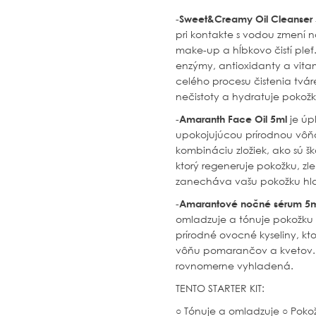
-
Sweet&Creamy Oil Cleanser
pri kontakte s vodou zmení 
make-up a hĺbkovo čistí pleť
enzýmy, antioxidanty a vita
celého procesu čistenia tvár
nečistoty a hydratuje pokožk
-
Amaranth Face Oil 5ml
je úp
upokojujúcou prírodnou vôňo
kombináciu zložiek, ako sú š
ktorý regeneruje pokožku, zl
zanecháva vašu pokožku hla
-
Amarantové nočné sérum 5
omladzuje a tónuje pokožku
prírodné ovocné kyseliny, k
vôňu pomarančov a kvetov. 
rovnomerne vyhladená.
TENTO STARTER KIT:
○ Tónuje a omladzuje
○ Poko