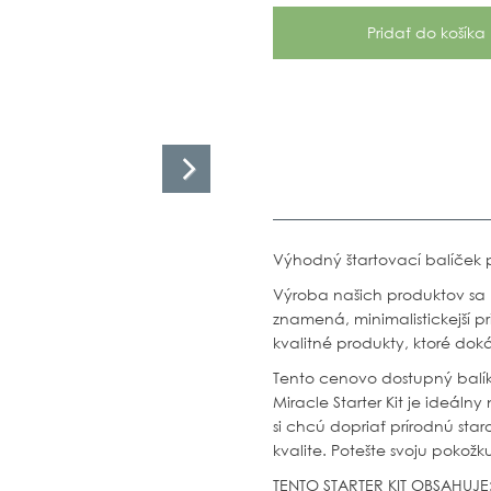
Výhodný štartovací balíček p
Výroba našich produktov sa 
znamená, minimalistickejší p
kvalitné produkty, ktoré doká
Tento cenovo dostupný balík
Miracle Starter Kit je ideáln
si chcú dopriať prírodnú star
kvalite. Potešte svoju pokožk
TENTO STARTER KIT OBSAHUJE