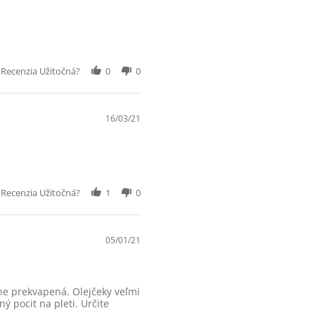
 Recenzia Užitočná?
0
0
16/03/21
 Recenzia Užitočná?
1
0
05/01/21
ne prekvapená. Olejčeky veľmi
ý pocit na pleti. Určite