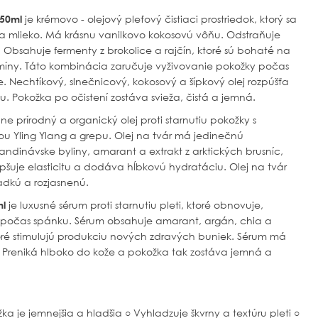
 50ml
je krémovo - olejový pleťový čistiaci prostriedok, ktorý sa
na mlieko. Má krásnu vanilkovo kokosovú vôňu. Odstraňuje
. Obsahuje fermenty z brokolice a rajčín, ktoré sú bohaté na
míny. Táto kombinácia zaručuje vyživovanie pokožky počas
e. Nechtíkový, slnečnicový, kokosový a šípkový olej rozpúšťa
u. Pokožka po očistení zostáva svieža, čistá a jemná.
lne prírodný a organický olej proti starnutiu pokožky s
u Yling Ylang a grepu. Olej na tvár má jedinečnú
kandinávske byliny, amarant a extrakt z arktických brusníc,
epšuje elasticitu a dodáva hĺbkovú hydratáciu. Olej na tvár
dkú a rozjasnenú.
ml
je luxusné sérum proti starnutiu pleti, ktoré obnovuje,
 počas spánku. Sérum obsahuje amarant, argán, chia a
toré stimulujú produkciu nových zdravých buniek. Sérum má
Preniká hlboko do kože a pokožka tak zostáva jemná a
žka je jemnejšia a hladšia
○ Vyhladzuje škvrny a textúru pleti
○