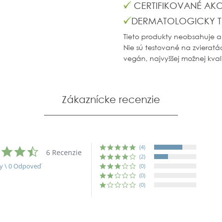
CERTIFIKOVANÉ AK
DERMATOLOGICKY T
Tieto produkty neobsahuje a
Nie sú testované na zvieratác
vegán, najvyššej možnej kvali
Zákaznícke recenzie
(4)
4.7
6 Recenzie
star
(2)
rating
y \ 0 Odpoveď
(0)
(0)
(0)