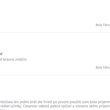
Bola Táto
i
eť
eť krásne zvláčni.
Bola Táto
yskúšala len jeden krát ale hneď po prvom použití som bola príjem
idieť účinky. Cleanser taktiež pekne vyčistí a zostane veľmi príjemn