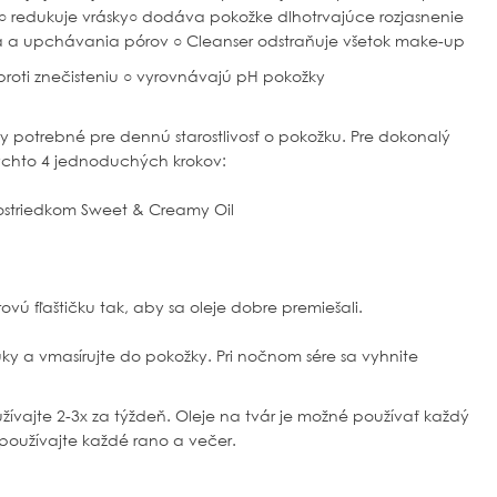
○ redukuje vrásky○ dodáva pokožke dlhotrvajúce rozjasnenie
nia a upchávania pórov ○ Cleanser odstraňuje všetok make-up
proti znečisteniu ○ vyrovnávajú pH pokožky
y potrebné pre dennú starostlivosť o pokožku. Pre dokonalý
ýchto 4 jednoduchých krokov:
prostriedkom Sweet & Creamy Oil
rovú fľaštičku tak, aby sa oleje dobre premiešali.
uky a vmasírujte do pokožky. Pri nočnom sére sa vyhnite
vajte 2-3x za týždeň. Oleje na tvár je možné používať každý
používajte každé rano a večer.