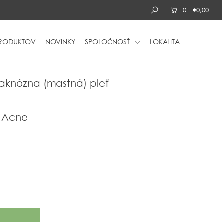
0
€0,00
PRODUKTOV
NOVINKY
SPOLOČNOSŤ
LOKALITA
 aknózna (mastná) pleť
T Acne