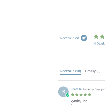
Recenzie od
0 Otázk
Recenzie
(18)
Otázky
(0)
Beáta D.
Overený Kupujúc
B
5.0
star
Vynikajuce
rating