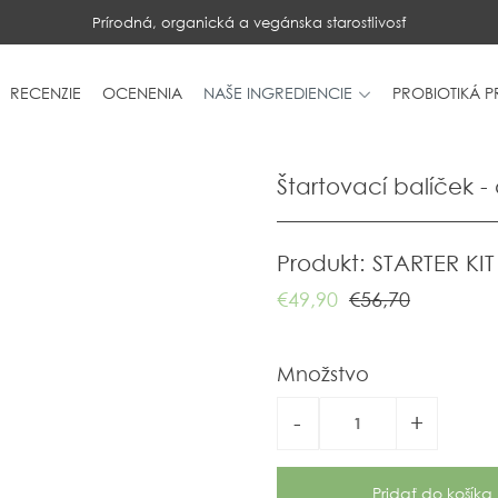
Prírodná, organická a vegánska starostlivosť
RECENZIE
OCENENIA
NAŠE INGREDIENCIE
PROBIOTIKÁ 
Štartovací balíček -
Produkt: STARTER KI
€49,90
€56,70
Množstvo
-
+