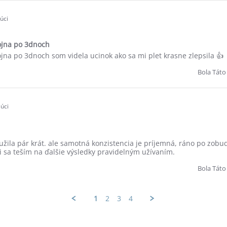
úci
jna po 3dnoch
a po 3dnoch som videla ucinok ako sa mi plet krasne zlepsila 👍
Bola Táto
úci
užila pár krát. ale samotná konzistencia je príjemná, ráno po zobud
ľmi sa teším na ďalšie výsledky pravidelným užívaním.
Bola Táto
1
2
3
4