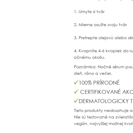
1. Umyte si tvár
2. Mierne osušte svoju tvár
3. Pretrepte olejovú alebo sé
4. Kvapnite 4-6 kvapiek do r
očnému okoliu.
Poznámka: Nočné sérum použí
deň, ráno a večer.
100% PRÍRODNÉ
CERTIFIKOVANÉ AK
DERMATOLOGICKY T
Tieto produkty neobsahuje a
Nie sú testované na zvieratác
vegán, najvyššej možnej kvali