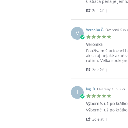
Review
review
Čistiaca pena je jem
by
stating
'
Beáta
Vynikajuce
Zdieľať
Share
D.
Review
on
by
17
Beáta
Jul
Veronika Č.
Overený Kupuj
V
D.
2023
5.0
on
star
17
Veronika
rating
Jul
Review
review
Používam štartovací ba
2023
by
stating
ak sa aj nejaké akné v
Veronika
Veronika
rutinu. Veľká spokojno
Č.
'
on
Zdieľať
Share
2
Review
Sep
by
2022
Veronika
Ing. B.
Overený Kupujúci
I
Č.
5.0
on
star
2
Výborné, už po krátk
rating
Sep
Review
review
Výborné, už po krátko
2022
by
stating
'
Ing.
Výborné,
Zdieľať
Share
B.
už