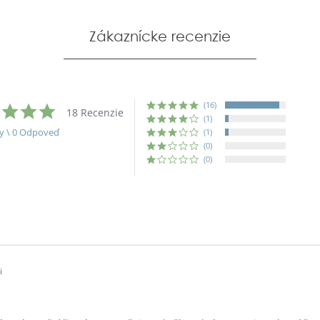
Zákaznícke recenzie
(16)
4.8
18 Recenzie
star
(1)
rating
y \ 0 Odpoveď
(1)
(0)
(0)
i