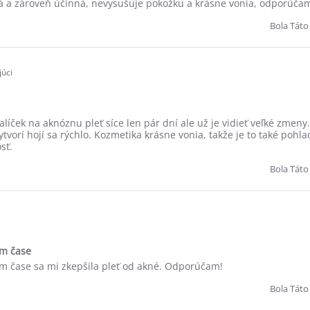
ná a zároveň účinná, nevysušuje pokožku a krásne vonia, odporúča
Bola Táto
úci
líček na aknóznu pleť síce len pár dní ale už je vidieť veľké zmeny.
ytvorí hojí sa rýchlo. Kozmetika krásne vonia, takže je to také pohl
sť.
Bola Táto
om čase
m čase sa mi zkepšila pleť od akné. Odporúčam!
Bola Táto