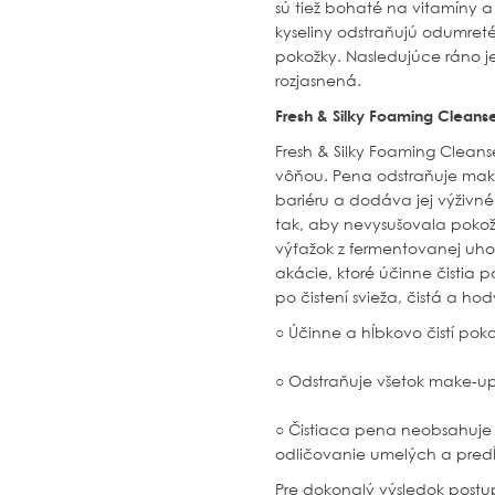
sú tiež bohaté na vitamíny a
kyseliny odstraňujú odumret
pokožky. Nasledujúce ráno 
rozjasnená.
Fresh & Silky Foaming Cleans
Fresh & Silky Foaming Clean
vôňou. Pena odstraňuje make-
bariéru a dodáva jej výživné
tak, aby nevysušovala pokožk
výťažok z fermentovanej uhor
akácie, ktoré účinne čistia 
po čistení svieža, čistá a h
○ Účinne a hĺbkovo čistí pok
○ Odstraňuje všetok make-u
○ Čistiaca pena neobsahuje 
odličovanie umelých a predĺ
Pre dokonalý výsledok postu