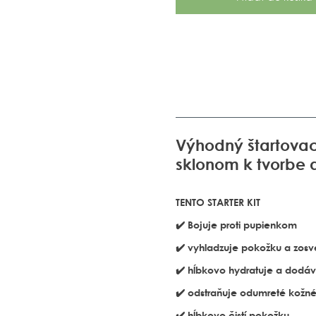
Výhodný štartovací
sklonom k tvorbe 
TENTO STARTER KIT
✔️ Bojuje proti pupienkom
✔️ vyhladzuje pokožku a zosv
✔️ hĺbkovo hydratuje a dodáv
✔️ odstraňuje odumreté kožn
✔️ hĺbkovo čistí pokožku