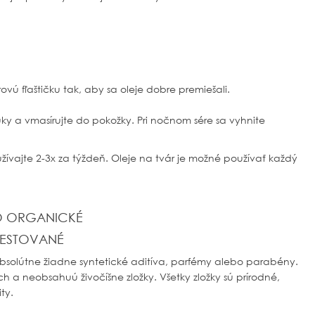
rovú fľaštičku tak, aby sa oleje dobre premiešali.
uky a vmasírujte do pokožky. Pri nočnom sére sa vyhnite
vajte 2-3x za týždeň. Oleje na tvár je možné používať každý
O ORGANICKÉ
ESTOVANÉ
bsolútne žiadne syntetické aditíva, parfémy alebo parabény.
h a neobsahuú živočíšne zložky. Všetky zložky sú prírodné,
ty.