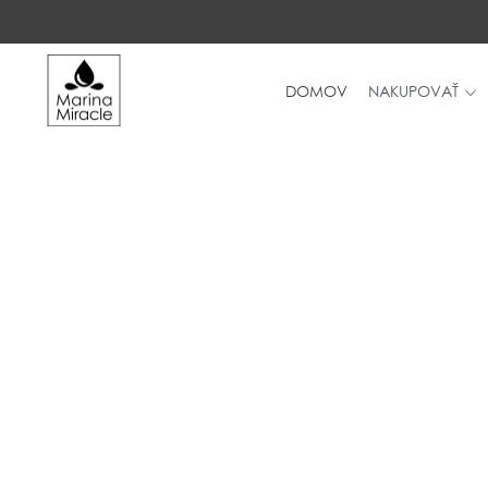
DOMOV
NAKUPOVAŤ
DOMOV
NAKUPOVAŤ
RECENZIE
OCENENIA
NAŠE INGREDIENCIE
PROBIOTIKÁ PRODUKTOV
NOVINKY
SPOLOČNOSŤ