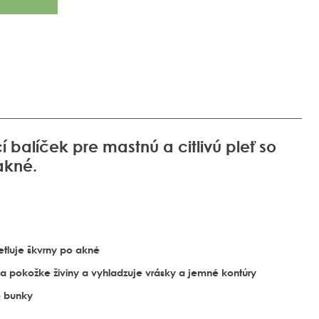
 balíček pre mastnú a citlivú pleť so
akné.
etluje škvrny po akné
a pokožke živiny a vyhladzuje vrásky a jemné kontúry
é bunky