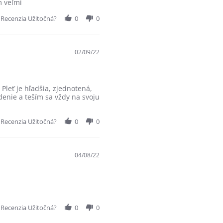
m veľmi
 Recenzia Užitočná?
0
0
02/09/22
 Pleť je hľadšia, zjednotená,
adenie a teším sa vždy na svoju
 Recenzia Užitočná?
0
0
04/08/22
 Recenzia Užitočná?
0
0