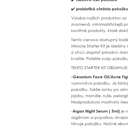
✔️ probiotiká chránia pokožku
Výroba našich produktov sa 
znamená, minimalistickejší p
kavlitné produkty, ktoré doká
Tento cenovo dostupný balík
Miracle Starter Kit je ideáln
si chcú dopriať prírodnú star
kvalite. Potešte svoju pokožk
TENTO STARTER KIT OBSAHUJE
-Geranium Face Oil/Acne Figh
vyrovnáva pokožku. Je ľahký 
pokožku, takže ranky po akné s
jojoby, mandle, ruže, pelar
Nadprodukcia mastnoty klesá
-
Argan Night Serum ( 5ml)
je
n
argánom a púpalkou dvojročn
tónuje pokožku. Nočné sérum