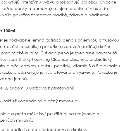
 poskytujú intenzívnu výživu a rozjasňujú pokožku. Ovocné
é kožné bunky a pomáhajú olejom preniknúť hlbšie do
je vaša pokožka zamatovo hladká, zdravá a nádherne
er 100ml
ser je hodvábne jemná čistiaca pena s príjemnou citrusovou
up, čistí a exfoliuje pokožku a zároveň posilňuje kožnú
 probiotické kultúry. Čistiaca pena je špeciálne navrhnutá
u. Fresh & Silky Foaming Cleanser obsahuje probiotický
ky a ryže, enzýmy z cukru, peptidy, vitamín B a E a extrakt z
pokožku a udržiavajú ju hydratovanú a vyživenú. Pokožka je
odvábne jemná.
ožku, pričom ju udržiava hydratovanú.
p (taktiež vodeodolný a očný make-up)
oleje a preto môže byť použitá aj na umývanie a
žených mihalníc.
pujte podľa týchto 4 jednoduchých krokov: