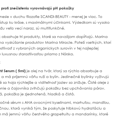
 proti znečisteniu vyrovnávajú pH pokožky
nesie v duchu filozofie SCANDI-BEAUTY -
menej je viac. To
rístup ku kráse, s maximálnymi účinkami. Výsledkom sú vysoko
žu veľa vecí naraz, sú multifunkčné.
 obsahuje tri produkty, ktoré sa navzájom dopĺňajú. Marina
y na vyskúšanie produktov Marina Miracle. Poteší vsetkých, ktorí
ostlivosť z vybraných organickych surovín v tej najlepšej
u luxusnou starostlivosťou priamo z Nórska.
:
t Serum ( 5ml)
je olej na tvár, ktorý sa rýchlo absorbuje a
a má príjemnú vôňu ruží a bylín. Jedinečné bylinky vyživujú
a hoja rýchlejšie a viditeľnosť jaziev sa znižuje. Čisté oleje z
gónie a čajovníka zvlhčujú pokožku bez upchávania pórov.
, pokožka je zjednotená, hladká a čistá.
očné sérum s AHA ovocnými kyselinami, marhuľou, mandľou,
ou, ktorá vyniká tým, že poskytuje hlbkovú hydratáciu a
 má jemnú vôňu čerstvého grapefruitu a mandarínky, ktoré