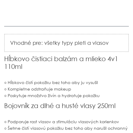
Vhodné pre: všetky typy pleti a vlasov
Hĺbkovo čistiaci balzám a mlieko 4v1
110ml
○ Hĺbkovo čistí pokožku bez toho aby ju vysušil
○ Kompletne odstraňuje makeup
○ Poskytuje množstvo živín a hydratuje pokožku
Bojovník za dlhé a husté vlasy 250ml
○ Podporuje rast vlasov a stimuláciu vlasových korienkov
○ Šetrne čistí vlasovú pokožku bez toho aby narušil ochranný