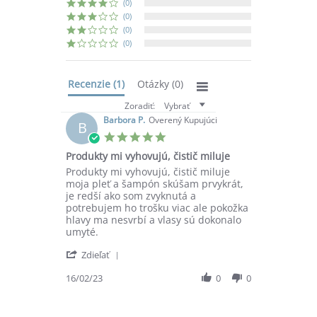
(0)
(0)
(0)
(0)
Recenzie
(1)
Otázky
(0)
Zoradiť:
Vybrať
Barbora P.
Overený Kupujúci
B
5.0
star
Produkty mi vyhovujú, čistič miluje
rating
Review
review
Produkty mi vyhovujú, čistič miluje
by
stating
moja pleť a šampón skúšam prvykrát,
Barbora
Produkty
je redší ako som zvyknutá a
P.
mi
potrebujem ho trošku viac ale pokožka
on
vyhovujú,
hlavy ma nesvrbí a vlasy sú dokonalo
16
čistič
umyté.
Feb
miluje
'
2023
Zdieľať
Share
Review
16/02/23
0
0
by
Barbora
P.