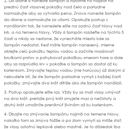
2. Do dlane si naneste šampón a rozotrite ho najskôr na
prednú časť vlasovej pokožky nad čelo a poriadne
rozmasírujte aby sa vytvorila pena. Znova naneste šampón
do dlane a rozmasírujte za ušami. Opakujte postup s
nanášaním tak, že nanesiete ešte na zadnú časť hlavy nad
krk, a na temeno hlavy. Vždy si šampón rozdeľte na týchto 5
častí a nikdy sa nestane, že vynecháte miesto kde sa
šampón nedostal. Keď máte šampón nanesený, mierne
oblejte celú pokožku teplou vodou a začnite masírovať
bruškami prstov a pohybovať pokožkou smerom hore a dole
aby sa rozprúdila krv v pokožke a šampón sa dostal až ku
korienkom. Zmývajte teplou vodou (nie horúcou) až dokým si
nebudete istí, že ste šampón poriadne vymyli z každej časti
pokožky, zmývajte dva krát dlhšie ako ste šampón nanášali.
3. Postup opakujete ešte raz. Vždy by sa mali vlasy umývať
na dva krát, pretože prvý krát zmyjete maz a nečistoty a
druhý krát umožníte preniknúť živinám až ku korienkom.
4. Dbajte na zmývanie šampónu najmä na temene hlavy,
nakoľko tam sa zmýva ťažšie a po zlom vymytí sa môže stať,
že vlasy ostatnú lepkavé alebo mastné. Je to dôsledok iba