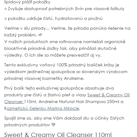
lipidový plášť pokožky
○ Zvyšuje dostupnosť potrebných živín pre vlasové folikuly
○ pokožku udržuje čistú, hydratovanú a pružnú
Veríme v silu prírody... Veríme, že príroda ponúka riešenie na
každý problém. 🌱
V našich produktoch sme rafinovane namiešali organické
bioaktivné prírodné zložky tak, aby prinášali skutočné
výsledky. O ich sile sa môžete presvedčiť aj vy.
Tento exkluzívny voňavý 100% prírodný balíček krásy je
výsledkom jedinečnej spolupráce so slovenským výrobcom
prírodnej vlasovej kozmetiky Andreine.
Prvý balík tejto exkluzívnej spolupráce obsahuje dva
produkty pre čistú a žiarivú pleť a vlasy
Sweet & Creamy Oil
Cleanser
110ml, Andreine Natural Hair Shampoo 250ml a
K
ozmetickú čelenku Marina Miracle
.
Spojili sme sa, aby sme Vám dokázali silu a účinky čistých
prírodných produktov 💚
Sweet & Creamy Oil Cleanser 110ml