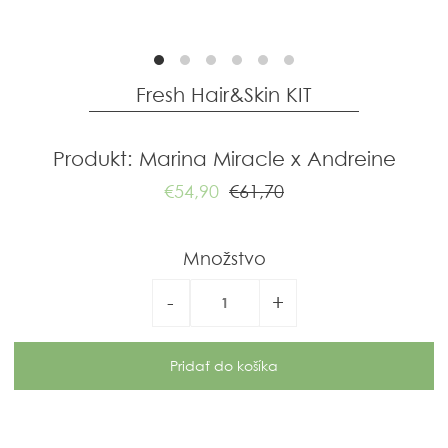
Fresh Hair&Skin KIT
Produkt: Marina Miracle x Andreine
€54,90
€61,70
Množstvo
-
+