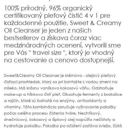
100% prírodný, 96% organický
certifikovaný pleťový čistič 4 v 1 pre
každodenné použitie, Sweet & Creamy
Oil Cleanser je jeden z našich
bestsellerov a získava čoraz viac
medzinárodných ocenení, vytvorili sme
pre Vás " travel size ", ktorý je vhodný
na cestovanie a cenovo dostupnejší.
Sweet&Creamy Oil Cleanser je krémovo - olejový pleťový
čistiaci prostriedok, ktorý sa pri kontakte s vodou zmení na
mlieko. Má krásnu vanilkovo kokosovú vôňu. Odstraňuje
make-up a hĺbkovo čistí pleť. Obsahuje fermenty z brokolice
a rajčín, ktoré sú bohaté na enzýmy, antioxidanty a
vitamíny. Táto kombinácia zaručuje vyživovanie pokožky
počas celého procesu čistenia tváre. Nechtíkový,
slnečnicový, kokosový a šípkový olej rozpúšťa nečistoty a
hydratuje pokožku. Pokožka po očistení zostáva svieža, čistá