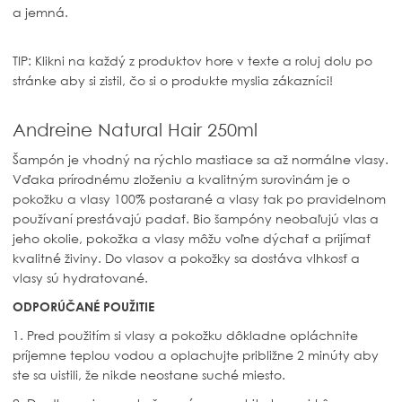
a jemná.
TIP: Klikni na každý z produktov hore v texte a roluj dolu po
stránke aby si zistil, čo si o produkte myslia zákazníci!
Andreine Natural Hair 250ml
Šampón je vhodný na rýchlo mastiace sa až normálne vlasy.
Vďaka prírodnému zloženiu a kvalitným surovinám je o
pokožku a vlasy 100% postarané a vlasy tak po pravidelnom
používaní prestávajú padať. Bio šampóny neobaľujú vlas a
jeho okolie, pokožka a vlasy môžu voľne dýchať a prijímať
kvalitné živiny. Do vlasov a pokožky sa dostáva vlhkosť a
vlasy sú hydratované.
ODPORÚČANÉ POUŽITIE
1. Pred použitím si vlasy a pokožku dôkladne opláchnite
príjemne teplou vodou a oplachujte približne 2 minúty aby
ste sa uistili, že nikde neostane suché miesto.