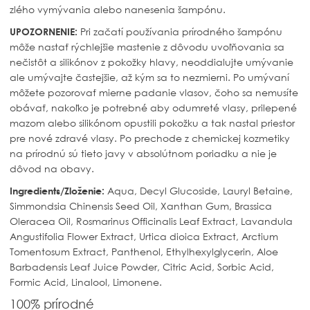
zlého vymývania alebo nanesenia šampónu.
UPOZORNENIE:
Pri začatí používania prírodného šampónu
môže nastať rýchlejšie mastenie z dôvodu uvoľňovania sa
nečistôt a silikónov z pokožky hlavy, neoddialujte umývanie
ale umývajte častejšie, až kým sa to nezmierni. Po umývaní
môžete pozorovať mierne padanie vlasov, čoho sa nemusíte
obávať, nakoľko je potrebné aby odumreté vlasy, prilepené
mazom alebo silikónom opustili pokožku a tak nastal priestor
pre nové zdravé vlasy. Po prechode z chemickej kozmetiky
na prírodnú sú tieto javy v absolútnom poriadku a nie je
dôvod na obavy.
Ingredients/Zloženie:
Aqua, Decyl Glucoside, Lauryl Betaine,
Simmondsia Chinensis Seed Oil, Xanthan Gum, Brassica
Oleracea Oil, Rosmarinus Officinalis Leaf Extract, Lavandula
Angustifolia Flower Extract, Urtica dioica Extract, Arctium
Tomentosum Extract, Panthenol, Ethylhexylglycerin, Aloe
Barbadensis Leaf Juice Powder, Citric Acid, Sorbic Acid,
Formic Acid, Linalool, Limonene.
100% prírodné