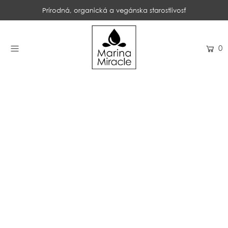
Prírodná, organická a vegánska starostlivosť
DOMOV
0
NAKUPOVAŤ
RECENZIE
OCENENIA
NAŠE INGREDIENCIE
PROBIOTIKÁ PRODUKTOV
NOVINKY
SPOLOČNOSŤ