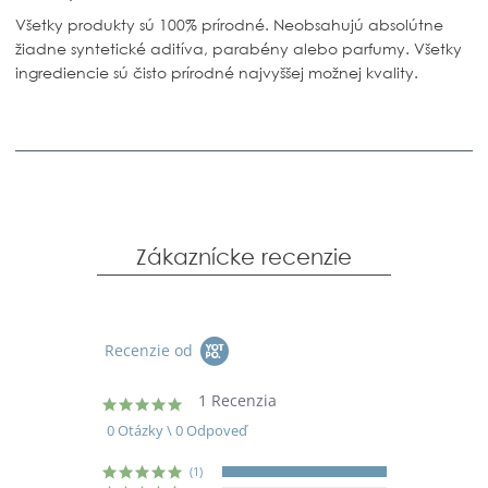
Všetky produkty sú 100% prírodné. Neobsahujú absolútne
žiadne syntetické aditíva, parabény alebo parfumy. Všetky
ingrediencie sú čisto prírodné najvyššej možnej kvality.
Zákaznícke recenzie
Recenzie od
1 Recenzia
5.0
star
0 Otázky \ 0 Odpoveď
rating
(1)