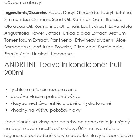
dôvod na obavy.
Ingredients/Zloženie:
Aqua, Decyl Glucoside, Lauryl Betaine,
Simmondsia Chinensis Seed Oil, Xanthan Gum, Brassica
Oleracea Oil, Rosmarinus Officinalis Leaf Extract, Lavandula
Angustifolia Flower Extract, Urtica dioica Extract, Arctium
Tomentosum Extract, Panthenol, Ethylhexylglycerin, Aloe
Barbadensis Leaf Juice Powder, Citric Acid, Sorbic Acid,
Formic Acid, Linalool, Limonene.
ANDREINE Leave-in kondicionér fruit
200ml
rýchlejšie a ľahšie rozčesávanie
dodáva vlasom potrebnú výživu
vlasy zanecháva lesklé, pružné a hydratované
vhodný na výživu pokožky hlavy
Kondicionér na vlasy bez potreby oplachovania je určený
na doplnkovú starostlivosť o vlasy. Účinne hydratuje a
regeneruje poškodené vlasy a pokožku hlavy a zapožičiava