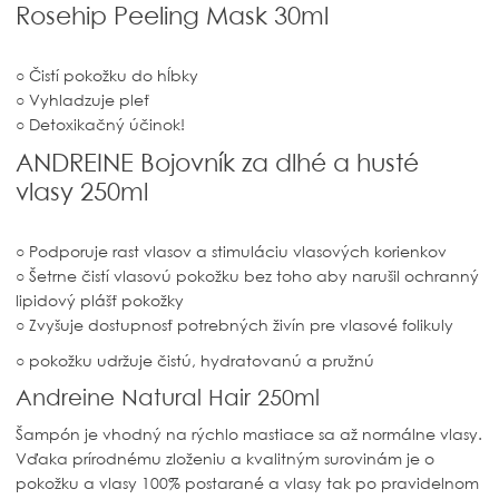
Rosehip Peeling Mask 30ml
○ Čistí pokožku do hĺbky
○ Vyhladzuje pleť
○ Detoxikačný účinok!
ANDREINE Bojovník za dlhé a husté
vlasy 250ml
○ Podporuje rast vlasov a stimuláciu vlasových korienkov
○ Šetrne čistí vlasovú pokožku bez toho aby narušil ochranný
lipidový plášť pokožky
○ Zvyšuje dostupnosť potrebných živín pre vlasové folikuly
○ pokožku udržuje čistú, hydratovanú a pružnú
Andreine Natural Hair 250ml
Šampón je vhodný na rýchlo mastiace sa až normálne vlasy.
Vďaka prírodnému zloženiu a kvalitným surovinám je o
pokožku a vlasy 100% postarané a vlasy tak po pravidelnom