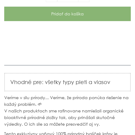
Vhodné pre: všetky typy pleti a vlasov
Veríme v silu prírody... Veríme, že príroda ponúka riešenie na
každý problém. 🌱
V našich produktoch sme rafinovane namiešali organické
bioaktivné prírodné zložky tak, aby prinášali skutočné
výsledky. O ich sile sa môžete presvedčiť aj vy.
Tento exkluzívny voňavý 100% prírodný balíček krásy je