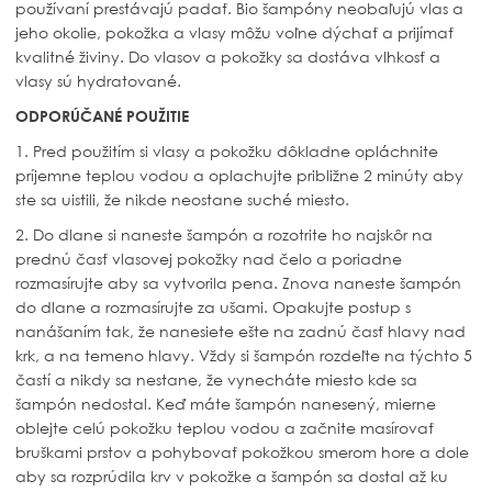
používaní prestávajú padať. Bio šampóny neobaľujú vlas a
jeho okolie, pokožka a vlasy môžu voľne dýchať a prijímať
kvalitné živiny. Do vlasov a pokožky sa dostáva vlhkosť a
vlasy sú hydratované.
ODPORÚČANÉ POUŽITIE
1. Pred použitím si vlasy a pokožku dôkladne opláchnite
príjemne teplou vodou a oplachujte približne 2 minúty aby
ste sa uistili, že nikde neostane suché miesto.
2. Do dlane si naneste šampón a rozotrite ho najskôr na
prednú časť vlasovej pokožky nad čelo a poriadne
rozmasírujte aby sa vytvorila pena. Znova naneste šampón
do dlane a rozmasírujte za ušami. Opakujte postup s
nanášaním tak, že nanesiete ešte na zadnú časť hlavy nad
krk, a na temeno hlavy. Vždy si šampón rozdeľte na týchto 5
častí a nikdy sa nestane, že vynecháte miesto kde sa
šampón nedostal. Keď máte šampón nanesený, mierne
oblejte celú pokožku teplou vodou a začnite masírovať
bruškami prstov a pohybovať pokožkou smerom hore a dole
aby sa rozprúdila krv v pokožke a šampón sa dostal až ku