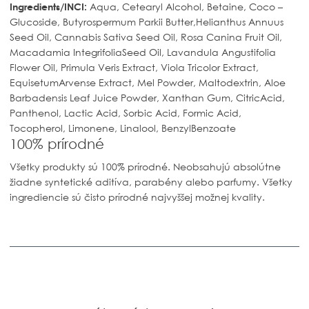
I
ngredients/INCI:
Aqua, Cetearyl Alcohol, Betaine, Coco –
Glucoside, Butyrospermum Parkii Butter,Helianthus Annuus
Seed Oil, Cannabis Sativa Seed Oil, Rosa Canina Fruit Oil,
Macadamia IntegrifoliaSeed Oil, Lavandula Angustifolia
Flower Oil, Primula Veris Extract, Viola Tricolor Extract,
EquisetumArvense Extract, Mel Powder, Maltodextrin, Aloe
Barbadensis Leaf Juice Powder, Xanthan Gum, CitricAcid,
Panthenol, Lactic Acid, Sorbic Acid, Formic Acid,
Tocopherol, Limonene, Linalool, BenzylBenzoate
100% prírodné
Všetky produkty sú 100% prírodné. Neobsahujú absolútne
žiadne syntetické aditíva, parabény alebo parfumy. Všetky
ingrediencie sú čisto prírodné najvyššej možnej kvality.