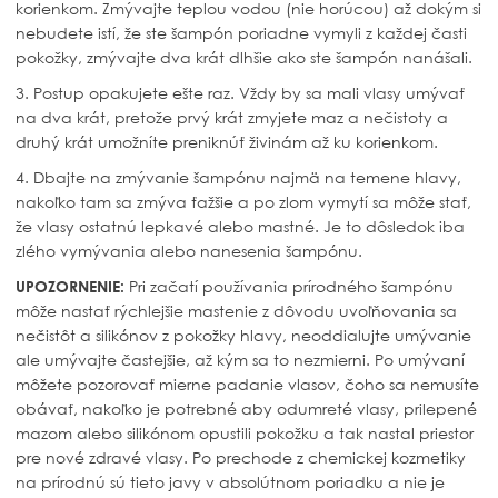
korienkom. Zmývajte teplou vodou (nie horúcou) až dokým si
nebudete istí, že ste šampón poriadne vymyli z každej časti
pokožky, zmývajte dva krát dlhšie ako ste šampón nanášali.
3. Postup opakujete ešte raz. Vždy by sa mali vlasy umývať
na dva krát, pretože prvý krát zmyjete maz a nečistoty a
druhý krát umožníte preniknúť živinám až ku korienkom.
4. Dbajte na zmývanie šampónu najmä na temene hlavy,
nakoľko tam sa zmýva ťažšie a po zlom vymytí sa môže stať,
že vlasy ostatnú lepkavé alebo mastné. Je to dôsledok iba
zlého vymývania alebo nanesenia šampónu.
UPOZORNENIE:
Pri začatí používania prírodného šampónu
môže nastať rýchlejšie mastenie z dôvodu uvoľňovania sa
nečistôt a silikónov z pokožky hlavy, neoddialujte umývanie
ale umývajte častejšie, až kým sa to nezmierni. Po umývaní
môžete pozorovať mierne padanie vlasov, čoho sa nemusíte
obávať, nakoľko je potrebné aby odumreté vlasy, prilepené
mazom alebo silikónom opustili pokožku a tak nastal priestor
pre nové zdravé vlasy. Po prechode z chemickej kozmetiky
na prírodnú sú tieto javy v absolútnom poriadku a nie je