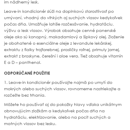
im nádherný lesk.
Leave-in kondicionér slúži na doplnkovú starostlivosť po
umývaní, vhodný do vlhkých aj suchých vlasov kedykoľvek
počas dňa. Umožňuje lahšie rozčesávanie, hydratáciu,
výživu a lesk vlasov. Výrobok obsahuje cenné panenské
oleje ako sú konopný, makadamiový a šípkový olej. Zloženie
je obohatené o esenciálne oleje z levandule lekárskej,
extraktu z fialky trojfarebnej, prasličky roľnej, primuly jarnej,
extrakt z broskyne, čerešní i aloe vera. Tiež obsahuje vitamín
E a D – panthenol.
ODPORÚČANÉ POUŽITIE
1. Leave-in kondicionér používajte najmä po umytí do
mokrých alebo suchých vlasov, rovnomerne nastriekajte a
rozčešte bez trhania.
Môžete ho používať aj do pokožky hlavy vďaka unikátnym
obnovujúcim zložkám a kedykoľvek počas dňa na
hydratáciu, elektrizovanie, alebo na pocit suchých a
matných vlasov bez lesku.