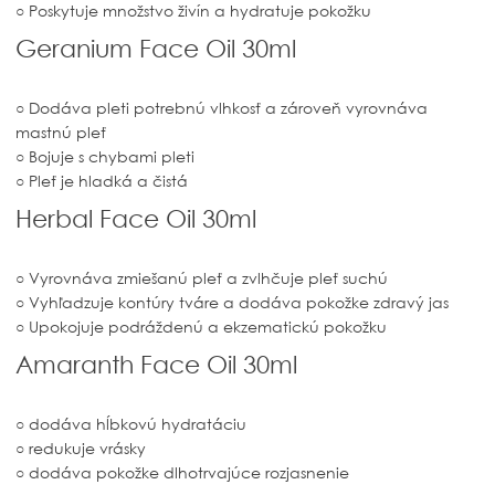
○ Poskytuje množstvo živín a hydratuje pokožku
Geranium Face Oil 30ml
○ Dodáva pleti potrebnú vlhkosť a zároveň vyrovnáva
mastnú pleť
○ Bojuje s chybami pleti
○ Pleť je hladká a čistá
Herbal Face Oil 30ml
○ Vyrovnáva zmiešanú pleť a zvlhčuje pleť suchú
○ Vyhľadzuje kontúry tváre a dodáva pokožke zdravý jas
○ Upokojuje podráždenú a ekzematickú pokožku
Amaranth Face Oil 30ml
○ dodáva hĺbkovú
hydratáciu
○ redukuje vrásky
○ dodáva pokožke dlhotrvajúce rozjasnenie