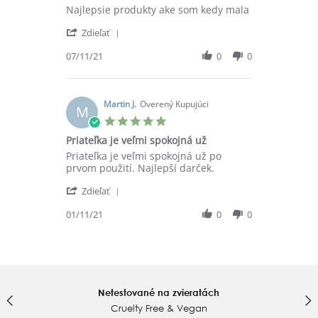
Review
review
Najlepsie produkty ake som kedy mala
by
stating
'
Pavlovicova
Najlepsie
Zdieľať
Share
L.
produkty
Review
07/11/21
0
0
on
ake
by
7
som
Pavlovicova
Nov
kedy
L.
2021
on
Martin J.
Overený Kupujúci
M
7
5.0
Nov
star
Priateľka je veľmi spokojná už
2021
rating
Review
review
Priateľka je veľmi spokojná už po
by
stating
prvom použití. Najlepší darček.
Martin
Priateľka
'
J.
je
Zdieľať
Share
on
veľmi
Review
01/11/21
0
0
1
spokojná
by
Nov
už
Martin
2021
J.
on
1
Nov
Netestované na zvieratách
2021
Cruelty Free & Vegan