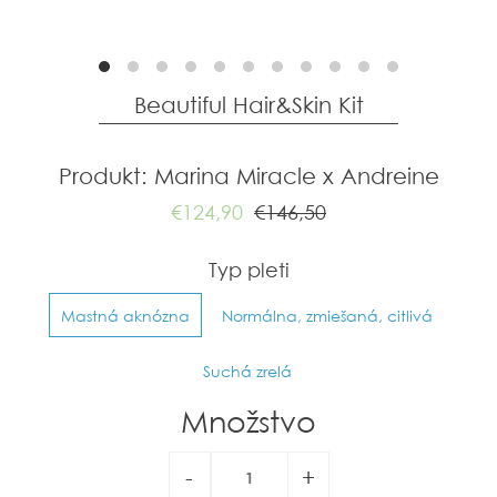
Beautiful Hair&Skin Kit
Produkt: Marina Miracle x Andreine
€124,90
€146,50
Typ pleti
Mastná aknózna
Normálna, zmiešaná, citlivá
Suchá zrelá
Množstvo
-
+