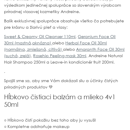
výsledkom jedinečnej spolupráce so slovenským výrobcom
prírodnej vlasovej kozmetiky Andreine.
Balík exkluzívnej spolupráce obsahuje všetko čo potrebujete
pre krásnu a žiarivú pleť a vlasy:
Sweet & Creamy Oil Cleanser 110ml
,
Geranium Face Oil
30ml (mastná,aknózna)
alebo
Herbal Face Oil 30ml
(normálna, zmiešaná, citlivá)
alebo
Amaranth Face Oil 30ml
(suchá, zrelá)
,
Rosehip Peeling mask 30ml,
Andreine Natural
Hair Shampoo 250ml a Leave-in kondicionér fruit 200ml.
.
Spojili sme sa, aby sme Vám dokázali silu a účinky čistých
prírodných produktov 💚
Hĺbkovo čistiaci balzám a mlieko 4v1
50ml
○ Hĺbkovo čistí pokožku bez toho aby ju vysušil
○ Kompletne odstraňuje makeup