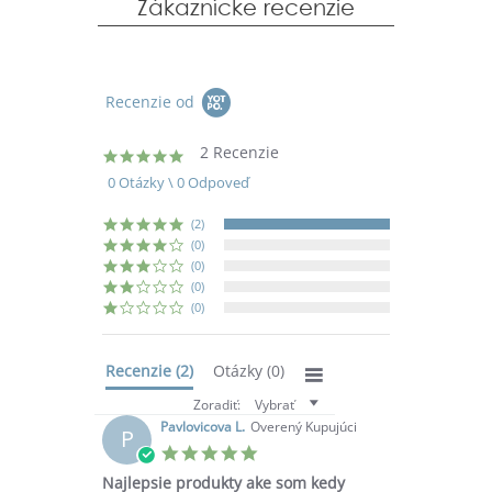
Zákaznícke recenzie
Recenzie od
2 Recenzie
5.0
star
0 Otázky \ 0 Odpoveď
rating
(2)
(0)
(0)
(0)
(0)
Recenzie
(2)
Otázky
(0)
Zoradiť:
Vybrať
Pavlovicova L.
Overený Kupujúci
P
5.0
star
Najlepsie produkty ake som kedy
rating