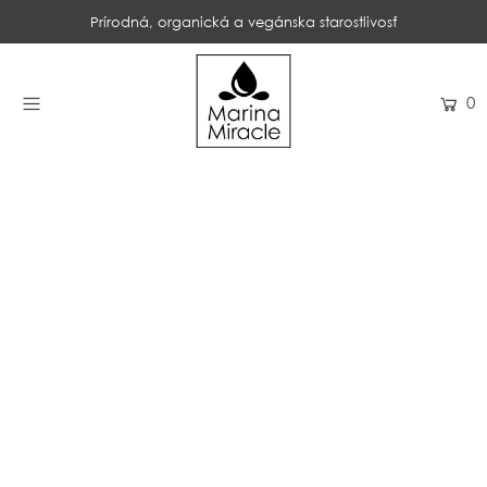
Prírodná, organická a vegánska starostlivosť
DOMOV
0
NAKUPOVAŤ
RECENZIE
OCENENIA
NAŠE INGREDIENCIE
PROBIOTIKÁ PRODUKTOV
NOVINKY
SPOLOČNOSŤ