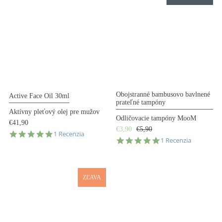
Obojstranné bambusovo bavlnené
Active Face Oil 30ml
prateľné tampóny
Aktívny pleťový olej pre mužov
Odličovacie tampóny MooM
€41,90
€3,90
€5,90
5.0
1 Recenzia
5.0
1 Recenzia
star
star
rating
rating
ZĽAVA