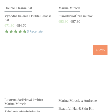
Double Cleanse Kit
Marina Miracle
Výhodné balenie Double Cleanse
Starostlivosť pre mužov
Kit
€93,90
€97,80
€71,80
€84,70
5.0
3 Recenzie
star
rating
ZĽAVA
Luxusná darčeková krabica
Marina Miracle x Andreine
Marina Miracle
Beautiful Hair&Skin Kit
Zabalenie objednávky do