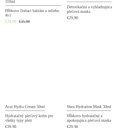
110ml
Detoxikačná a vyhladzujúca
Hĺbkovo čistiaci balzám a mlieko
pleťová maska
4v1
€29,90
€29,90
€35,90
Acai Hydra Cream 50ml
Shea Hydration Mask 30ml
Hydratačný pleťový krém pre
Hĺbkovo hydratačná a
všetky typy pleti
upokojujúca pleťová maska
€39,90
€29,90