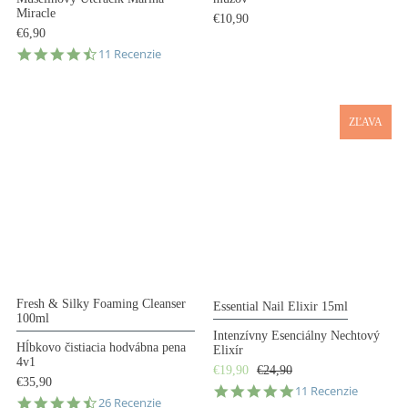
Miracle
€10,90
€6,90
4.7
11 Recenzie
star
rating
ZĽAVA
Fresh & Silky Foaming Cleanser
Essential Nail Elixir 15ml
100ml
Intenzívny Esenciálny Nechtový
Hĺbkovo čistiacia hodvábna pena
Elixír
4v1
€19,90
€24,90
€35,90
4.8
11 Recenzie
4.7
26 Recenzie
star