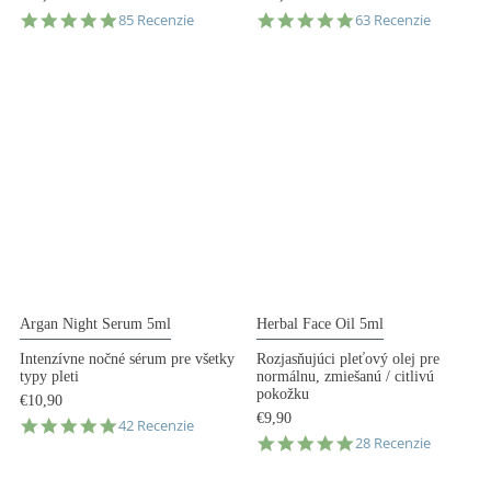
4.9
4.9
85 Recenzie
63 Recenzie
star
star
rating
rating
Argan Night Serum 5ml
Herbal Face Oil 5ml
Intenzívne nočné sérum pre všetky
Rozjasňujúci pleťový olej pre
typy pleti
normálnu, zmiešanú / citlivú
pokožku
€10,90
€9,90
4.9
42 Recenzie
5.0
star
28 Recenzie
star
rating
rating