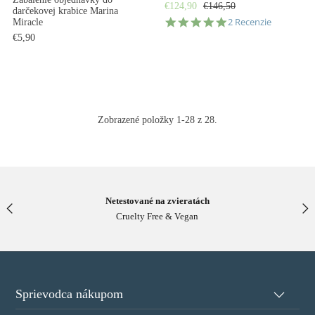
€124,90
€146,50
darčekovej krabice Marina
5.0
2 Recenzie
Miracle
star
€5,90
rating
Zobrazené položky 1-28 z 28.
Netestované na zvieratách
Cruelty Free & Vegan
Sprievodca nákupom