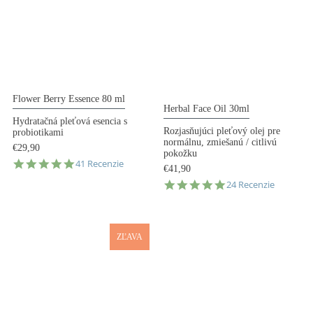
Flower Berry Essence 80 ml
Herbal Face Oil 30ml
Hydratačná pleťová esencia s
Rozjasňujúci pleťový olej pre
probiotikami
normálnu, zmiešanú / citlivú
€29,90
pokožku
4.8
41 Recenzie
€41,90
star
4.8
24 Recenzie
rating
star
rating
ZĽAVA