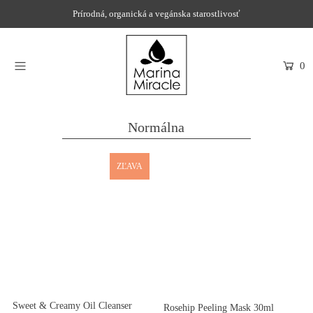
Prírodná, organická a vegánska starostlivosť
DOMOV
0
NAKUPOVAŤ
RECENZIE
Normálna
OCENENIA
ZĽAVA
NAŠE INGREDIENCIE
PROBIOTIKÁ PRODUKTOV
NOVINKY
SPOLOČNOSŤ
Sweet & Creamy Oil Cleanser
Rosehip Peeling Mask 30ml