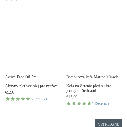
star
rating
rating
Active Face Oil 5ml
Bambusová kefa Marina Miracle
Aktívny pleťový olej pre mužov
Kefa na čistenie pleti s ultra
jemnými štetinami
€9,90
€12,90
5.0
3 Recenzie
5.0
star
1 Recenzia
star
rating
rating
VYPREDANÉ