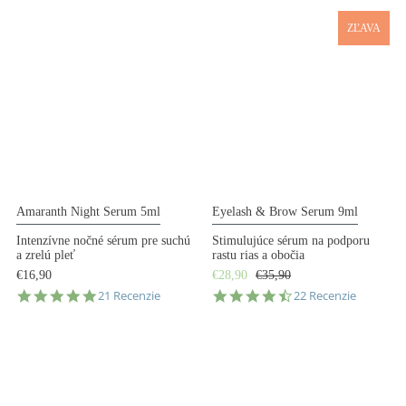
ZĽAVA
Amaranth Night Serum 5ml
Eyelash & Brow Serum 9ml
Intenzívne nočné sérum pre suchú
Stimulujúce sérum na podporu
a zrelú pleť
rastu rias a obočia
€16,90
€28,90
€35,90
5.0
4.7
21 Recenzie
22 Recenzie
star
star
rating
rating