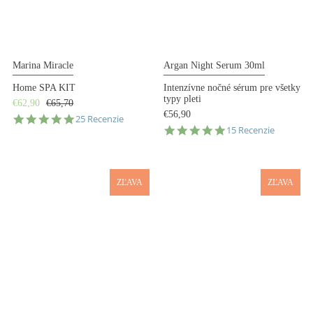
Marina Miracle
Argan Night Serum 30ml
Home SPA KIT
Intenzívne nočné sérum pre všetky
typy pleti
€62,90
€65,70
€56,90
5.0
25 Recenzie
5.0
star
15 Recenzie
star
rating
rating
ZĽAVA
ZĽAVA