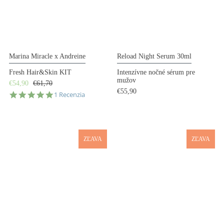
Marina Miracle x Andreine
Reload Night Serum 30ml
Fresh Hair&Skin KIT
Intenzívne nočné sérum pre
mužov
€54,90
€61,70
€55,90
5.0
1 Recenzia
star
rating
ZĽAVA
ZĽAVA