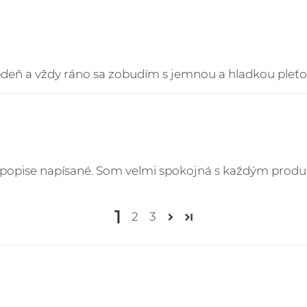
bdeň a vždy ráno sa zobudím s jemnou a hladkou pleťou
 v popise napísané. Som velmi spokojná s každým prod
1
2
3