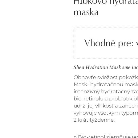
Hĺbkovo hydrat
maska
Vhodné pre: v
Shea Hydration Mask sme ino
Obnovťe sviežosť pokožky
Mask- hydratačnou masko
intenzívny hydratačný záž
bio-retinolu a probiotík
udrží jej vlhkosť a zanec
vyhovuje všetkým typom 
2 krát týždenne.
○ Bio-retinol zjemňuje je