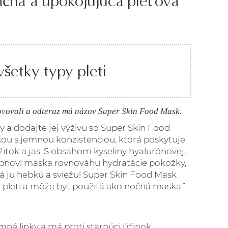
ačná a upokojujúca pleťová
šetky typy pleti
vovali a odteraz má názov Super Skin Food Mask.
 a dodajte jej výživu so Super Skin Food
u s jemnou konzistenciou, ktorá poskytuje
itok a jas. S obsahom kyseliny hyalurónovej,
 obnoví maska rovnováhu hydratácie pokožky,
há ju hebkú a sviežu! Super Skin Food Mask
pleti a môže byť použitá ako nočná maska 1-
mné linky a má proti starnúci účinok