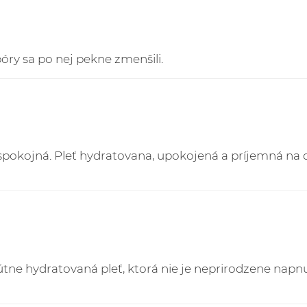
○ Beste Face Mask
3. Kuriér GLS Česká Re
EUR doručované do Či
Sledovanie Vašich zás
póry sa po nej pekne zmenšili.
https://online.gls-slo
okojná. Pleť hydratovana, upokojená a príjemná na dot
útne hydratovaná pleť, ktorá nie je neprirodzene napnut