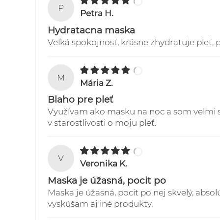
P
Petra H.
Hydratacna maska
Veľká spokojnosť, krásne zhydratuje pleť, 
M
Mária Z.
Blaho pre pleť
Využívam ako masku na noc a som veľmi sp
v starostlivosti o moju pleť.
V
Veronika K.
Maska je úžasná, pocit po
Maska je úžasná, pocit po nej skvelý, absol
vyskúšam aj iné produkty.