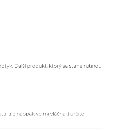
publika - pre všetky objednávky do 60,00
ech - 5,90 EUR
ielok je možné prostredníctvom webstránky:
vakia.sk/index.php
yk. Další produkt, ktorý sa stane rutinou
á, ale naopak veľmi vláčna :) určite