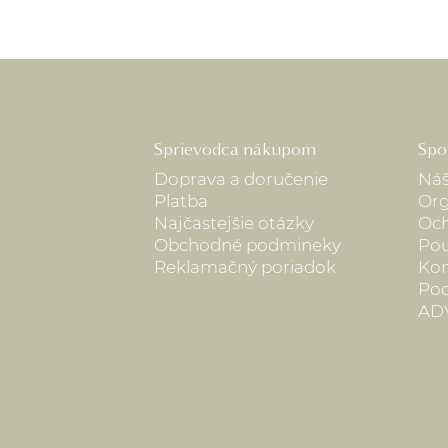
Sprievodca nákupom
Spo
Doprava a doručenie
Náš
Platba
Org
Najčastejšie otázky
Och
Obchodné podmineky
Pou
Reklamačný poriadok
Kon
Pod
AD