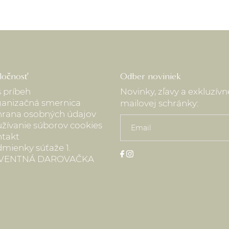
ločnosť
Odber noviniek
 príbeh
Novinky, zľavy a exkluzív
anizačná smernica
mailovej schránky:
rana osobných údajov
žívanie súborov cookies
takt
mienky súťaže 1.
VENTNÁ DAROVAČKA