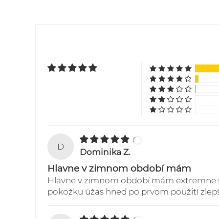
D
Dominika Z.
Hlavne v zimnom období mám
Hlavne v zimnom období mám extremne suc
pokožku úžas hneď po prvom použití zlepše