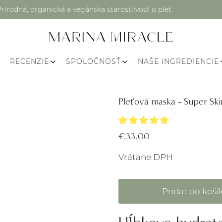
Prírodná, organická a vegánska starostlivosť o pleť.
RECENZIE
SPOLOČNOSŤ
NAŠE INGREDIENCIE
Pleťová maska - Super Sk
€33,00
Vrátane DPH