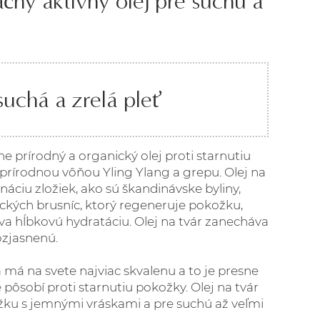
čný aktívny olej pre suchú a
uchá a zrelá pleť
e prírodný a organický olej proti starnutiu
rírodnou vôňou Yling Ylang a grepu. Olej na
áciu zložiek, ako sú škandinávske byliny,
ických brusníc, ktorý regeneruje pokožku,
áva hĺbkovú hydratáciu. Olej na tvár zanecháva
ozjasnenú.
á má na svete najviac skvalenu a to je presne
e pôsobí proti starnutiu pokožky. Olej na tvár
žku s jemnými vráskami a pre suchú až veľmi