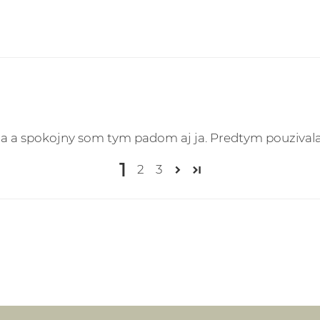
na a spokojny som tym padom aj ja. Predtym pouzivala
1
2
3