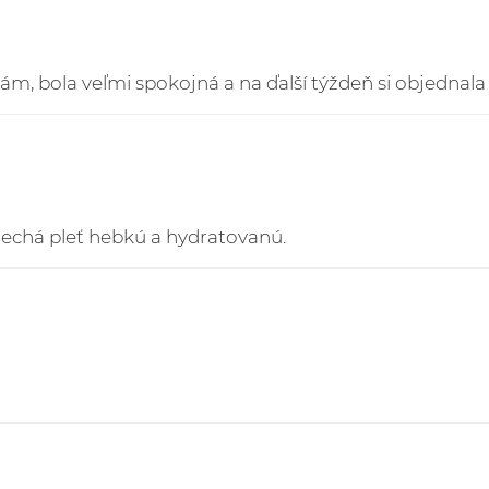
3. Kuriér GLS Česká Re
EUR doručované do Či
, bola veľmi spokojná a na ďalší týždeň si objednala ďa
Sledovanie Vašich zás
https://online.gls-slo
anechá pleť hebkú a hydratovanú.