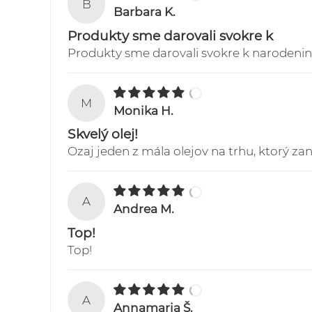
B
Barbara K.
Produkty sme darovali svokre k
Produkty sme darovali svokre k narodeninám
M
Monika H.
Skvelý olej!
Ozaj jeden z mála olejov na trhu, ktorý z
A
Andrea M.
Top!
Top!
A
Annamaria Š.