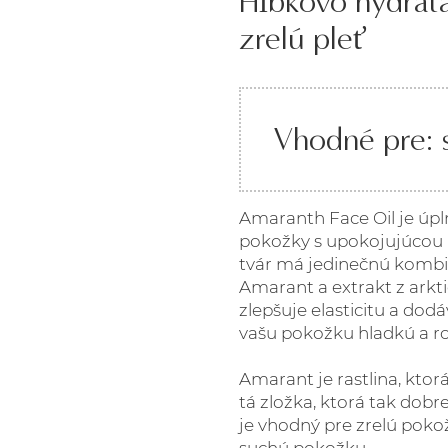
Hĺbkovo hydrata
zrelú pleť
Vhodné pre: s
Amaranth Face Oil je úpln
pokožky s upokojujúcou p
tvár má jedinečnú kombin
Amarant a extrakt z arkt
zlepšuje elasticitu a dod
vašu pokožku hladkú a r
Amarant je rastlina, ktor
tá zložka, ktorá tak dobr
je vhodný pre zrelú poko