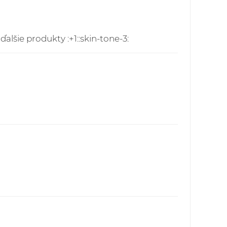
publika - pre všetky objednávky do 60,00
ech - 5,90 EUR
lšie produkty :+1::skin-tone-3:
ielok je možné prostredníctvom webstránky:
vakia.sk/index.php