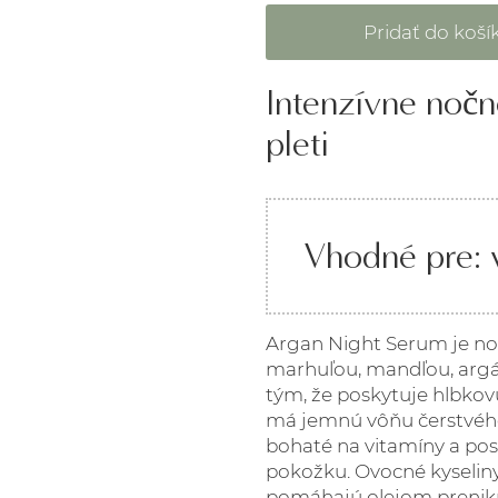
Intenzívne nočn
pleti
Vhodné pre: v
Argan Night Serum je no
marhuľou, mandľou, argá
tým, že poskytuje hlbko
má jemnú vôňu čerstvého 
bohaté na vitamíny a pos
pokožku. Ovocné kyselin
pomáhajú olejom prenikn