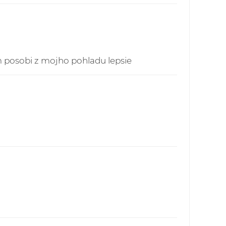
o - pre všetky objednávky do 60,00 EUR
sku - 4,90 EUR
publika - pre všetky objednávky do 60,00
ech - 5,90 EUR
m posobi z mojho pohladu lepsie
ielok je možné prostredníctvom webstránky:
vakia.sk/index.php