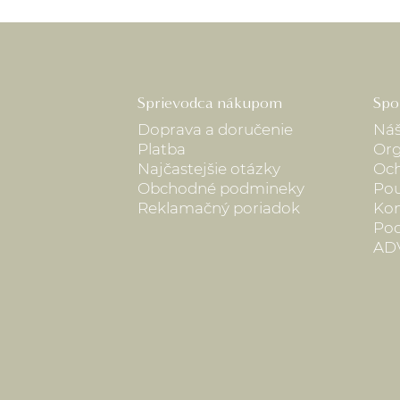
Sprievodca nákupom
Spo
Doprava a doručenie
Náš
Platba
Org
Najčastejšie otázky
Och
Obchodné podmineky
Pou
Reklamačný poriadok
Kon
Pod
AD