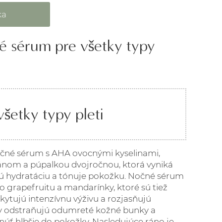
é sérum pre všetky typy
šetky typy pleti
čné sérum s AHA ovocnými kyselinami,
nom a púpalkou dvojročnou, ktorá vyniká
vú hydratáciu a tónuje pokožku. Nočné sérum
grapefruitu a mandarínky, ktoré sú tiež
kytujú intenzívnu výživu a rozjasňujú
y odstraňujú odumreté kožné bunky a
úť hlbšie do pokožky. Nasledujúce ráno je