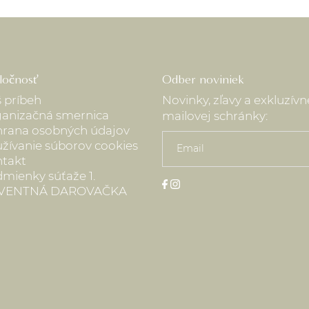
ločnosť
Odber noviniek
 príbeh
Novinky, zľavy a exkluzív
anizačná smernica
mailovej schránky:
rana osobných údajov
žívanie súborov cookies
takt
mienky súťaže 1.
VENTNÁ DAROVAČKA