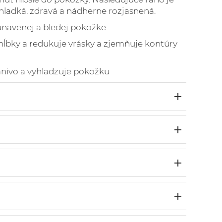
ladká, zdravá a nádherne rozjasnená.
unavenej
a bledej pokožke
hĺbky a redukuje vrásky a zjemňuje kontúry
nivo a vyhladzuje pokožku
ds 2022
t Serum
ds 2020
ganický
uty
 do týždňa večer predtým ako pôjdete späť
s 2018
 noc). Sérum nahradí krém/olej ktorý by ste
ovaný
t
l Oil*, Prunus Amygdalus Dulcis Oil*,