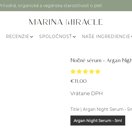
Prírodná, organická a vegánska starostlivosť o pleť.
RECENZIE
SPOLOČNOSŤ
NAŠE INGREDIENCIE
Nočné sérum - Argan Nigh
€11,00
Vrátane DPH
Title |
Argan Night Serum - 5
Argan Night Serum - 5ml