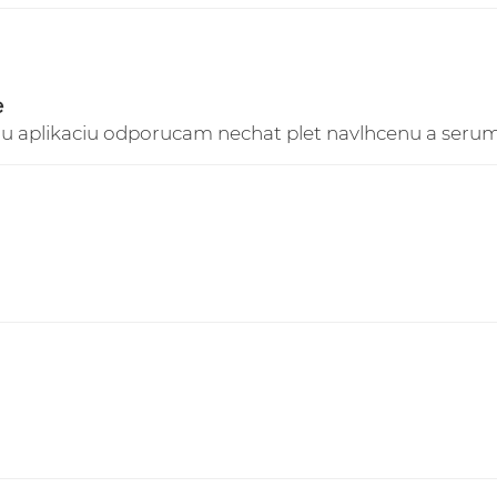
2. Kuriér GLS Slovensk
doručované na Sloven
3. Kuriér GLS Česká Re
EUR doručované do Či
e
siu aplikaciu odporucam nechat plet navlhcenu a seru
Sledovanie Vašich zás
https://online.gls-slo