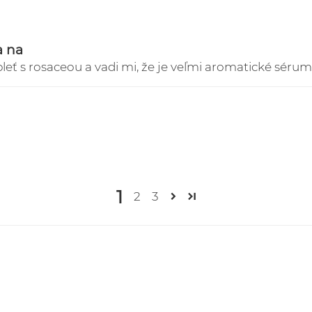
a na
eť s rosaceou a vadi mi, že je veľmi aromatické sérum. 
1
2
3