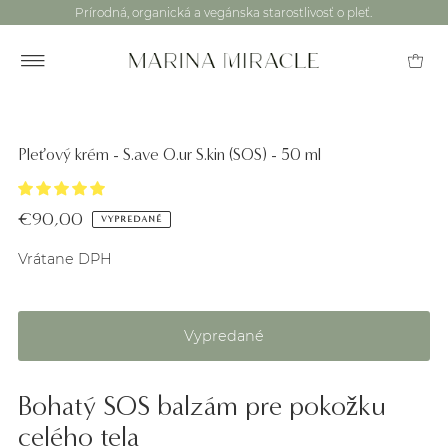
Prírodná, organická a vegánska starostlivosť o pleť.
Pleťový krém - S.ave O.ur S.kin (SOS) - 50 ml
€90,00
VYPREDANÉ
Vrátane DPH
Bohatý SOS balzám pre pokožku
celého tela