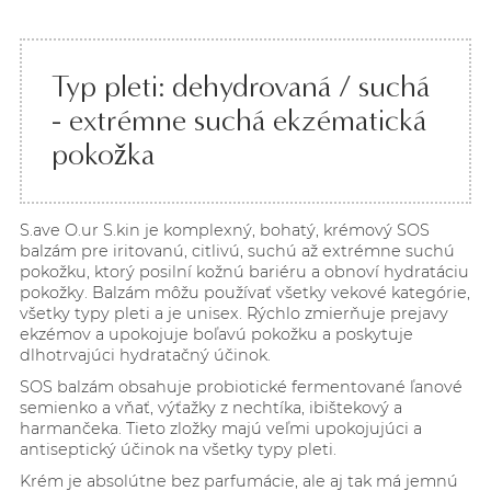
Typ pleti: dehydrovaná / suchá
- extrémne suchá ekzématická
pokožka
S.ave O.ur S.kin je komplexný, bohatý, krémový SOS
balzám pre iritovanú, citlivú, suchú až extrémne suchú
pokožku, ktorý posilní kožnú bariéru a obnoví hydratáciu
pokožky. Balzám môžu používať všetky vekové kategórie,
všetky typy pleti a je unisex. Rýchlo zmierňuje prejavy
ekzémov a upokojuje boľavú pokožku a poskytuje
dlhotrvajúci hydratačný účinok.
SOS balzám obsahuje probiotické fermentované ľanové
semienko a vňať, výťažky z nechtíka, ibištekový a
harmančeka. Tieto zložky
majú veľmi upokojujúci a
antiseptický
účinok na všetky typy pleti.
Krém je absolútne bez parfumácie, ale aj tak má
jemnú