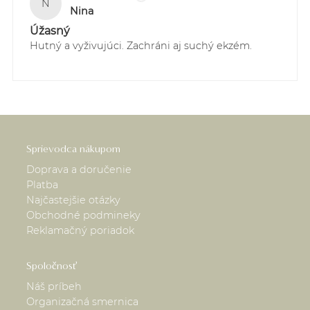
N
2. Kuriér GLS Slovensko - pre všetky objednávky do
Nina
60,00 EUR doručované na Slovensku - 4,90 EUR
Úžasný
3. Kuriér GLS Česká Republika - pre všetky
Hutný a vyživujúci. Zachráni aj suchý ekzém.
objednávky do 60,00 EUR doručované do Čiech -
5,90 EUR
Sledovanie Vašich zásielok je možné
prostredníctvom webstránky:
https://online.gls-slovakia.sk/index.php
Sprievodca nákupom
Doprava a doručenie
Platba
Najčastejšie otázky
Obchodné podmineky
Reklamačný poriadok
Spoločnosť
Náš príbeh
Organizačná smernica