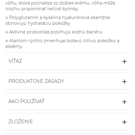
vôňu, ktorá pochádza zo zložiek krému, vôňa môže
trochu pripomínať liečivé bylinky.
○
Polyglutamín a kyselina hyalurónová okamžite
obnovujú hydratáciu pokožky
○
Aktívne probiotiká posilňujú kožnú bariéru
○
Alantoín rýchlo zmierňuje boľavú citlivú pokožku a
ekzémy
VÍŤAZ
PRODUKTOVÉ ZÁSADY
○ 99,5% prírodné
○ 93% organické
AKO POUŽÍVAŤ
○ 36,4% lipidov
○ 3,5% PGA
SOS balzám sa dodáva v nádobe s pumpičkou.
○ Vegánske
Vyberte malú zátku v strede a jemne zatlačte na
ZLOŽENIE
○ Dermatologicky testované
biely uzáver pumpy, aby ste balzám vytlačili.
○ Probiotické