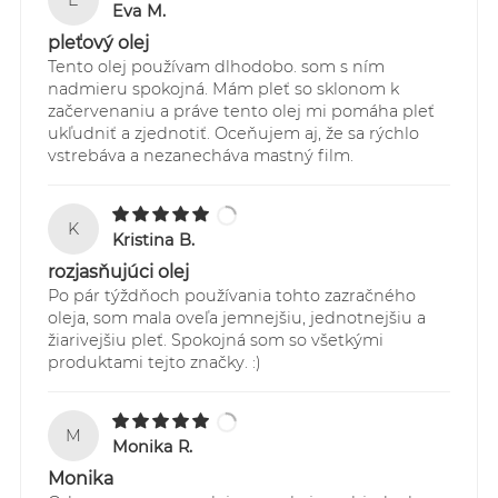
Eva M.
pleťový olej
Tento olej používam dlhodobo. som s ním
nadmieru spokojná. Mám pleť so sklonom k
začervenaniu a práve tento olej mi pomáha pleť
ukľudniť a zjednotiť. Oceňujem aj, že sa rýchlo
vstrebáva a nezanecháva mastný film.
K
Kristina B.
rozjasňujúci olej
Po pár týždňoch používania tohto zazračného
oleja, som mala oveľa jemnejšiu, jednotnejšiu a
žiarivejšiu pleť. Spokojná som so všetkými
produktami tejto značky. :)
M
Monika R.
Monika