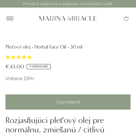
Prírodná, organická a vegánska starostlivosť o pleť.
Pleťový olej - Herbal Face Oil - 30 ml
€43,00
VYPREDANÉ
Vrátane DPH
Rozjasňujúci pleťový olej pre
normálnu, zmiešanú / citlivú