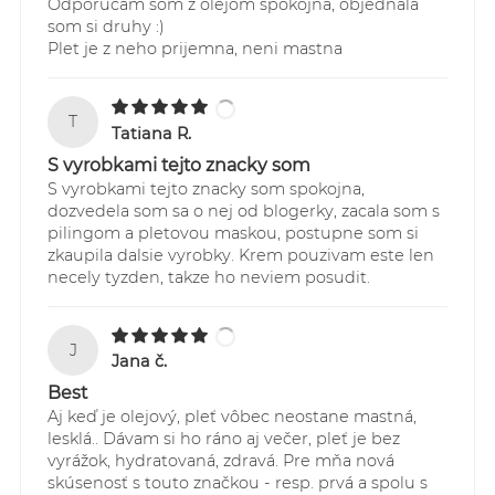
Odporucam som z olejom spokojna, objednala
som si druhy :)
Plet je z neho prijemna, neni mastna
T
Tatiana R.
S vyrobkami tejto znacky som
S vyrobkami tejto znacky som spokojna,
dozvedela som sa o nej od blogerky, zacala som s
pilingom a pletovou maskou, postupne som si
zkaupila dalsie vyrobky. Krem pouzivam este len
necely tyzden, takze ho neviem posudit.
J
Jana č.
Best
Aj keď je olejový, pleť vôbec neostane mastná,
lesklá.. Dávam si ho ráno aj večer, pleť je bez
vyrážok, hydratovaná, zdravá. Pre mňa nová
skúsenosť s touto značkou - resp. prvá a spolu s