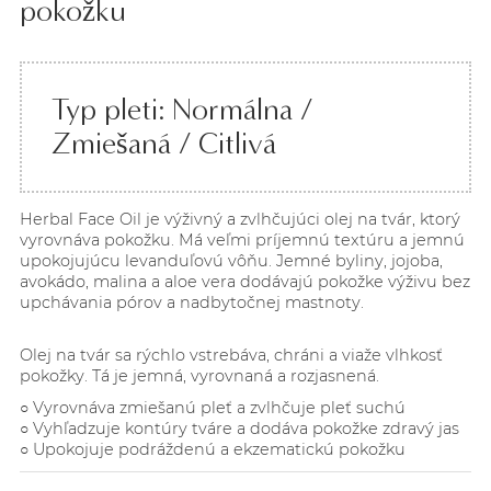
pokožku
Typ pleti: Normálna /
Zmiešaná / Citlivá
Herbal Face Oil je výživný a zvlhčujúci olej na tvár, ktorý
vyrovnáva pokožku. Má veľmi príjemnú textúru a jemnú
upokojujúcu levanduľovú vôňu. Jemné byliny, jojoba,
avokádo, malina a aloe vera dodávajú pokožke výživu bez
upchávania pórov a nadbytočnej mastnoty.
Olej na tvár sa rýchlo vstrebáva, chráni a viaže vlhkosť
pokožky. Tá je jemná, vyrovnaná a rozjasnená.
○ Vyrovnáva zmiešanú pleť a zvlhčuje pleť suchú
○ Vyhľadzuje kontúry tváre a dodáva pokožke zdravý jas
○ Upokojuje podráždenú a ekzematickú pokožku