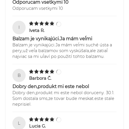
Odporucam vsetkymi 10
https://online.gls-slovakia.sk/index.php
Odporucam vsetkymi 10
I
Iveta R.
Balzam je vynikajúci.Ja mám veĺmi
Balzam je vynikajúci.Ja mám veĺmi suché ústa a
pery,už veĺa balzamov som vyskúšala,ale zatiaĺ
najviac sa mi uĺaví po použití tohto balzamu.
B
Barbora Č.
Dobry den,produkt mi este nebol
Dobry den,produkt mi este nebol doruceny. 30.1.
Som dostala sms,ze tovar bude meskat.este stale
neprisiel.
L
Lucia G.