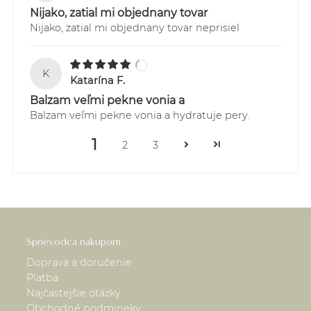
Nijako, zatial mi objednany tovar
Nijako, zatial mi objednany tovar neprisiel
K
Katarína F.
Balzam veľmi pekne vonia a
Balzam veľmi pekne vonia a hydratuje pery.
1
2
3
Sprievodca nákupom
Doprava a doručenie
Platba
Najčastejšie otázky
Obchodné podmineky