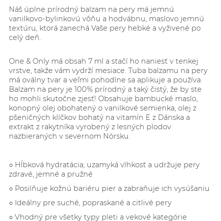
Náš úplne prírodný balzam na pery má jemnú
vanilkovo-bylinkovú
vôňu a hodvábnu, maslovo jemnú
textúru, ktorá zanechá Vaše pery hebké a vyživené po
celý deň.
One & Only má obsah 7 ml a stačí ho naniesť v tenkej
vrstve, takže vám vydrží mesiace. Tuba balzamu na pery
má oválny tvar a veľmi pohodlne sa aplikuje a používa.
Balzam na pery je 100% prírodný a taký čistý, že by ste
ho mohli skutočne zjesť! Obsahuje bambucké maslo,
konopný olej obohatený o vanilkové semienka, olej z
pšeničných klíčkov bohatý na vitamín E z Dánska a
extrakt z rakytníka vyrobený z lesných plodov
nazbieraných v severnom Nórsku.
○
Hĺbková hydratácia; uzamyká vlhkosť a udržuje pery
zdravé, jemné a pružné
○
Posilňuje kožnú bariéru pier a zabraňuje ich vysúšaniu
○
Ideálny pre suché, popraskané a citlivé pery
○
Vhodný pre všetky typy pleti a vekové kategórie