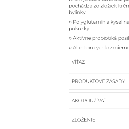
pochádza zo zložiek krém
bylinky.
○
Polyglutamín a kyselin
pokožky
○
Aktívne probiotiká posi
○
Alantoín rýchlo zmierň
VÍŤAZ
PRODUKTOVÉ ZÁSADY
○ 99,5% prírodné
AKO POUŽÍVAŤ
○ 93% organické
○ 36,4% lipidov
SOS balzám sa dodáva 
○ 3,5% PGA
ZLOŽENIE
v strede a jemne zatla
○ Vegánske
vytlačili.
○ Dermatologicky tes