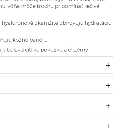
u, vôňa môže trochu pripomínať liečivé
a hyalurónová okamžite obnovujú hydratáciu
lňujú kožnú bariéru
uje boľavú citlivú pokožku a ekzémy
v nádobe s pumpičkou. Vyberte malú zátku
čte na biely uzáver pumpy, aby ste balzám
tované