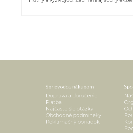
Hutný a vyživujúci. Zachráni aj suchý ekzé
Sprievodca nákupom
Spo
Doprava a doručenie
Náš
Platba
Org
Najčastejšie otázky
Och
Obchodné podmineky
Pou
Reklamačný poriadok
Kon
Pod