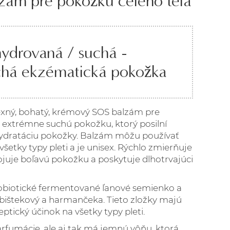
zám pre pokožku celého tela
hydrovaná / suchá -
chá ekzématická pokožka
lexný, bohatý, krémový SOS balzám pre
 až extrémne suchú pokožku, ktorý posilní
hydratáciu pokožky. Balzám môžu používať
všetky typy pleti a je unisex. Rýchlo zmierňuje
juje boľavú pokožku a poskytuje dlhotrvajúci
biotické fermentované ľanové semienko a
 ibištekový a harmančeka. Tieto zložky
majú
eptický
účinok na všetky typy pleti.
rfumácie, ale aj tak má
jemnú vôňu, ktorá