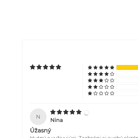
N
Nina
Úžasný