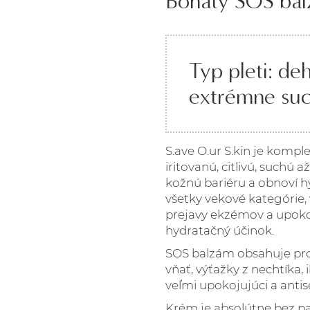
Bohatý SOS bal
Typ pleti: de
extrémne su
S.ave O.ur S.kin je komp
iritovanú, citlivú, suchú
kožnú bariéru a obnoví 
všetky vekové kategórie, 
prejavy ekzémov a upoko
hydratačný účinok.
SOS balzám obsahuje pro
vňať, výťažky z nechtíka,
veľmi upokojujúci a antis
Krém je absolútne bez pa