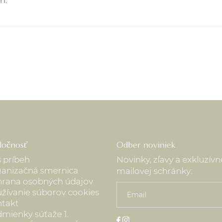
m.
2. Kuriér GLS Slovensk
doručované na Sloven
3. Kuriér GLS Česká Re
EUR doručované do Či
Sledovanie Vašich zás
https://online.gls-slo
ločnosť
Odber noviniek
 príbeh
Novinky, zľavy a exkluzív
anizačná smernica
mailovej schránky:
rana osobných údajov
žívanie súborov cookies
takt
mienky súťaže 1.