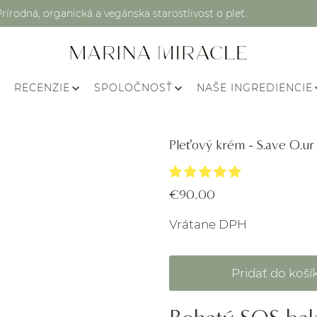
Prírodná, organická a vegánska starostlivosť o pleť.
RECENZIE
SPOLOČNOSŤ
NAŠE INGREDIENCIE
Pleťový krém - S.ave O.ur 
€90,00
Vrátane DPH