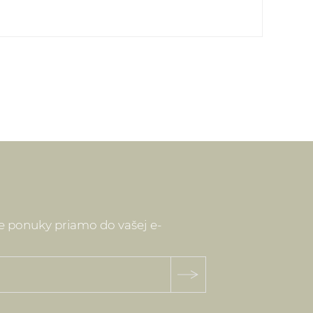
o - pre všetky objednávky do 60,00 EUR
sku - 4,90 EUR
publika - pre všetky objednávky do 60,00
ech - 5,90 EUR
ielok je možné prostredníctvom webstránky:
vakia.sk/index.php
ne ponuky priamo do vašej e-