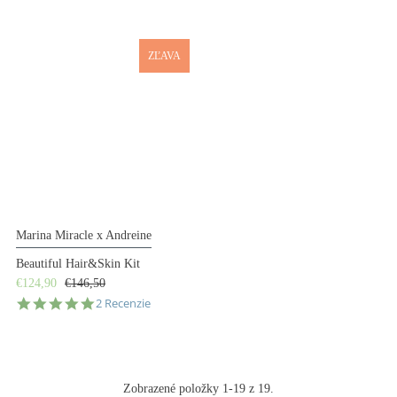
ZĽAVA
Marina Miracle x Andreine
Beautiful Hair&Skin Kit
€124,90
€146,50
5.0
2 Recenzie
star
rating
Zobrazené položky 1-19 z 19.