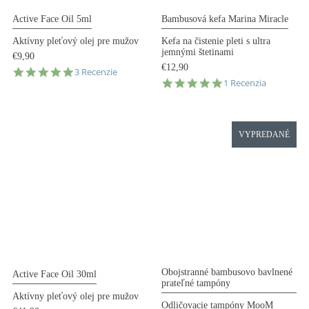
Active Face Oil 5ml
Bambusová kefa Marina Miracle
Aktívny pleťový olej pre mužov
Kefa na čistenie pleti s ultra
jemnými štetinami
€9,90
€12,90
5.0
3 Recenzie
5.0
star
1 Recenzia
star
rating
rating
VYPREDANÉ
Obojstranné bambusovo bavlnené
Active Face Oil 30ml
prateľné tampóny
Aktívny pleťový olej pre mužov
Odličovacie tampóny MooM