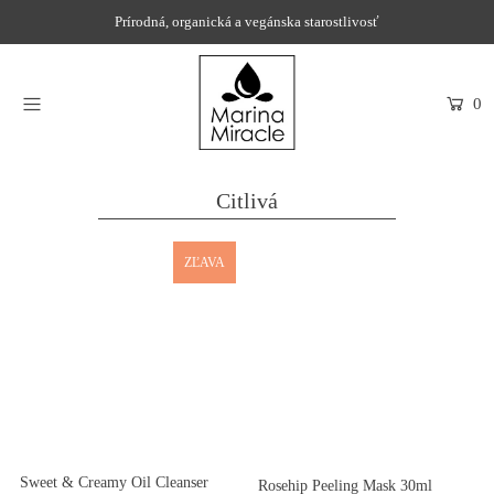
Prírodná, organická a vegánska starostlivosť
DOMOV
0
NAKUPOVAŤ
RECENZIE
Citlivá
OCENENIA
ZĽAVA
NAŠE INGREDIENCIE
PROBIOTIKÁ PRODUKTOV
NOVINKY
SPOLOČNOSŤ
Sweet & Creamy Oil Cleanser
Rosehip Peeling Mask 30ml