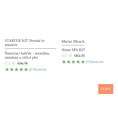
STARTER KIT Normal to
Marina Miracle
sensitive
Home SPA KIT
Štartovací balíček - normálna,
€62,90
€65,70
zmiešaná a citlivá pleť
5.0
25 Recenzie
€51,90
€56,70
star
5.0
20 Recenzie
rating
star
rating
ZĽAVA