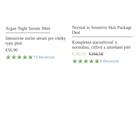
Normal to Sensitive Skin Package
Argan Night Serum 30ml
Deal
Intenzívne nočné sérum pre všetky
Kompletná starostlivosť o
typy pleti
normálnu, citlivú a zmiešanú pleť
€56,90
€180,90
€194,50
5.0
15 Recenzie
5.0
8 Recenzie
star
star
rating
rating