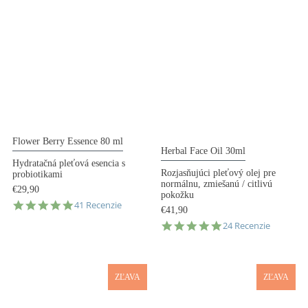
Flower Berry Essence 80 ml
Herbal Face Oil 30ml
Hydratačná pleťová esencia s
Rozjasňujúci pleťový olej pre
probiotikami
normálnu, zmiešanú / citlivú
€29,90
pokožku
4.8
41 Recenzie
€41,90
star
4.8
24 Recenzie
rating
star
rating
ZĽAVA
ZĽAVA