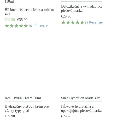
110ml
Detoxikačná a vyhladzujúca
Hĺbkovo čistiaci balzám a mlieko
pleťová maska
4v1
€29,90
€29,90
€35,90
4.9
99 Recenzie
4.9
101 Recenzie
star
star
rating
rating
Acai Hydra Cream 50ml
Shea Hydration Mask 30ml
Hydratačný pleťový krém pre
Hĺbkovo hydratačná a
všetky typy pleti
upokojujúca pleťová maska
€39,90
€29,90