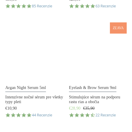
4.9
4.9
85 Recenzie
63 Recenzie
star
star
rating
rating
ZĽAVA
Argan Night Serum 5ml
Eyelash & Brow Serum 9ml
Intenzívne nočné sérum pre všetky
Stimulujúce sérum na podporu
typy pleti
rastu rias a obočia
€10,90
€28,90
€35,90
4.9
4.7
44 Recenzie
22 Recenzie
star
star
rating
rating