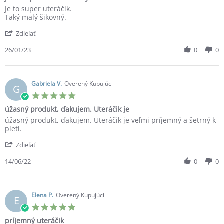
rating
Review
review
Je to super uteráčik.
by
stating
Taký malý šikovný.
Lenka
Je
'
S.
to
Zdieľať
Share
on
super
Review
26/01/23
0
0
26
uteráčik.
by
Jan
Taký
Lenka
2023
S.
on
Gabriela V.
Overený Kupujúci
G
26
5.0
Jan
star
úžasný produkt, ďakujem. Uteráčik je
2023
rating
Review
review
úžasný produkt, ďakujem. Uteráčik je veľmi príjemný a šetrný k
by
stating
pleti.
Gabriela
úžasný
'
V.
produkt,
Zdieľať
Share
on
ďakujem.
Review
14/06/22
0
0
14
Uteráčik
by
Jun
je
Gabriela
2022
V.
on
Elena P.
Overený Kupujúci
E
14
5.0
Jun
star
príjemný uteráčik
2022
rating