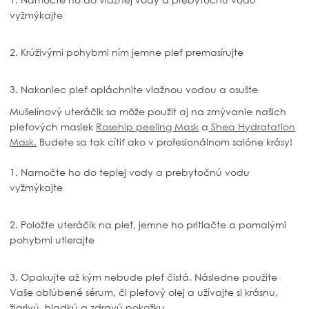
vyžmýkajte
2. Krúživými pohybmi ním jemne pleť premasírujte
3. Nakoniec pleť opláchnite vlažnou vodou a osušte
Mušelínový uteráčik sa môže použit aj na zmývanie našich
pleťových masiek
Rosehip peeling Mask
a
Shea Hydratation
Mask.
Budete sa tak cítiť ako v profesionálnom salóne krásy!
1.
Namočte ho do teplej vody a prebytočnú vodu
vyžmýkajte
2. Položte uteráčik na pleť, jemne ho pritlačte a pomalými
pohybmi utierajte
3. Opakujte až kým nebude pleť čistá. Následne použite
Vaše obľúbené sérum, či pleťový olej a užívajte si krásnu,
žiarivú, hladkú a zdravú pokožku...