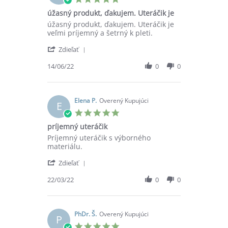
Jan
star
úžasný produkt, ďakujem. Uteráčik je
2023
rating
Review
review
úžasný produkt, ďakujem. Uteráčik je
by
stating
veľmi príjemný a šetrný k pleti.
Gabriela
úžasný
'
V.
produkt,
Zdieľať
Share
on
ďakujem.
Review
14/06/22
0
0
14
Uteráčik
by
Jun
je
Gabriela
2022
V.
on
Elena P.
Overený Kupujúci
E
14
5.0
Jun
star
príjemný uteráčik
2022
rating
Review
review
Príjemný uteráčik s výborného
by
stating
materiálu.
Elena
príjemný
'
P.
uteráčik
Zdieľať
Share
on
Review
22/03/22
0
0
22
by
Mar
Elena
2022
P.
on
PhDr. Š.
Overený Kupujúci
P
22
5.0