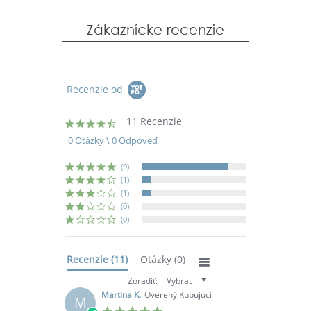
Zákaznícke recenzie
Recenzie od
11 Recenzie
4.7
star
0 Otázky \ 0 Odpoveď
rating
(9)
(1)
(1)
(0)
(0)
Recenzie
(11)
Otázky
(0)
Zoradiť:
Vybrať
Martina K.
Overený Kupujúci
M
5.0