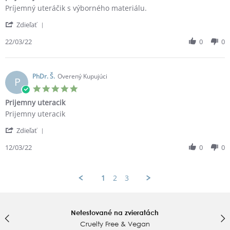
Review
review
Príjemný uteráčik s výborného materiálu.
by
stating
'
Elena
príjemný
Zdieľať
Share
P.
uteráčik
Review
22/03/22
0
0
on
by
22
Elena
Mar
P.
2022
on
PhDr. Š.
Overený Kupujúci
P
22
5.0
Mar
star
Prijemny uteracik
2022
rating
Review
review
Prijemny uteracik
by
stating
'
PhDr.
Prijemny
Zdieľať
Share
Š.
uteracik
Review
12/03/22
0
0
on
by
12
PhDr.
Mar
Š.
2022
1
2
3
on
12
Mar
2022
Netestované na zvieratách
Cruelty Free & Vegan