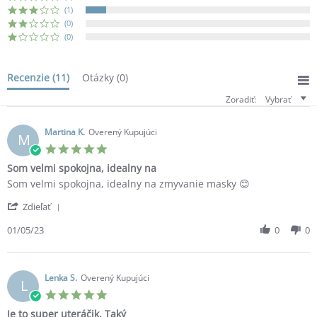
(1)
(0)
(0)
Recenzie
(11)
Otázky
(0)
Zoradiť:
Vybrať
Martina K.
Overený Kupujúci
M
5.0
star
Som velmi spokojna, idealny na
rating
Review
review
Som velmi spokojna, idealny na zmyvanie masky 😊
by
stating
'
Martina
Som
Zdieľať
Share
K.
velmi
Review
01/05/23
0
0
on
spokojna,
by
1
idealny
Martina
May
na
K.
2023
on
Lenka S.
Overený Kupujúci
L
1
5.0
May
star
Je to super uteráčik. Taký
2023