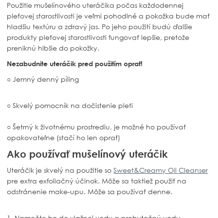
Použitie mušelínového uteráčika počas každodennej
pleťovej starostlivosti je veľmi
pohodlné a pokožka bude mať
hladšiu textúru a zdravý jas. Po jeho použití budú ďalšie
produkty pleťovej starostlivosti fungovať lepšie, pretože
preniknú hlbšie do pokožky.
Nezabudnite uteráčik pred použitím oprať!
○ Jemný denný píling
○ Skvelý pomocník na dočistenie pleti
○ Šetrný k životnému prostrediu, je možné ho používať
opakovateľne (stačí ho len oprať)
Ako používať mušelínový uteráčik
Uteráčik je skvelý na použitie so
Sweet&Creamy Oil Cleanser
pre extra exfoliačný účinok. Môže sa taktiež použiť na
odstránenie make-upu. Môže sa používať denne.
1. Namočte ho do vlažnej vody a prebytočnú vodu