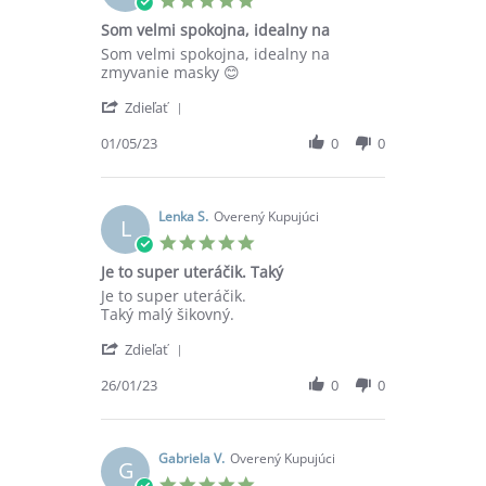
star
Som velmi spokojna, idealny na
rating
Review
review
Som velmi spokojna, idealny na
by
stating
zmyvanie masky 😊
Martina
Som
'
K.
velmi
Zdieľať
Share
on
spokojna,
Review
01/05/23
0
0
1
idealny
by
May
na
Martina
2023
K.
on
Lenka S.
Overený Kupujúci
L
1
5.0
May
star
Je to super uteráčik. Taký
2023
rating
Review
review
Je to super uteráčik.
by
stating
Taký malý šikovný.
Lenka
Je
'
S.
to
Zdieľať
Share
on
super
Review
26/01/23
0
0
26
uteráčik.
by
Jan
Taký
Lenka
2023
S.
on
Gabriela V.
Overený Kupujúci
G
26
5.0