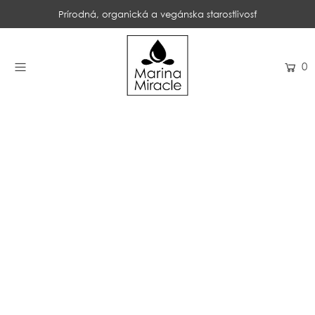
Prírodná, organická a vegánska starostlivosť
DOMOV
0
NAKUPOVAŤ
RECENZIE
OCENENIA
NAŠE INGREDIENCIE
PROBIOTIKÁ PRODUKTOV
NOVINKY
SPOLOČNOSŤ