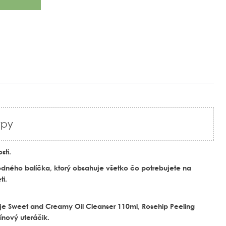
ypy
sti.
ého balíčka, ktorý obsahuje všetko čo potrebujete na
ti.
je Sweet and Creamy Oil Cleanser 110ml, Rosehip Peeling
nový uteráčik.