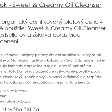
edok - Sweet & Creamy Oil Cleanser
organický certifikovaný pleťový čistič 4
é použitie, Sweet & Creamy Oil Cleanser
estsellerov a získava čoraz viac
cenení.
krémovo - olejový pleťový čistiaci prostriedok, ktorý sa pri
lieko. Má krásnu vanilkovo kokosovú vôňu. Odstraňuje make-
huje fermenty z brokolice a rajčín, ktoré sú bohaté na
míny. Táto kombinácia zaručuje vyživovanie pokožky počas
e. Nechtíkový, slnečnicový, kokosový a šípkový olej rozpúšťa
u. Pokožka po očistení zostáva svieža, čistá a jemná.
oho aby ju vysušil
keup
 hydratuje pokožku
leťového čističa: