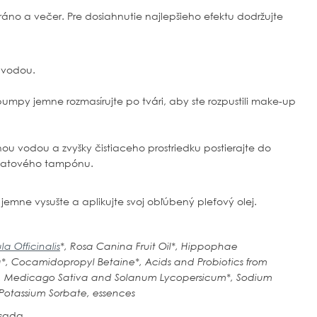
áno a večer. Pre dosiahnutie najlepšieho efektu dodržujte
u vodou.
umpy jemne rozmasírujte po tvári, aby ste rozpustili make-up
nou vodou a zvyšky čistiaceho prostriedku postierajte do
vatového tampónu.
jemne vysušte a aplikujte svoj obľúbený pleťový olej.
a Officinalis
*, Rosa Canina Fruit Oil*, Hippophae
*, Cocamidopropyl Betaine*, Acids and Probiotics from
*, Medicago Sativa and Solanum Lycopersicum*, Sodium
Potassium Sorbate, essences
ísada