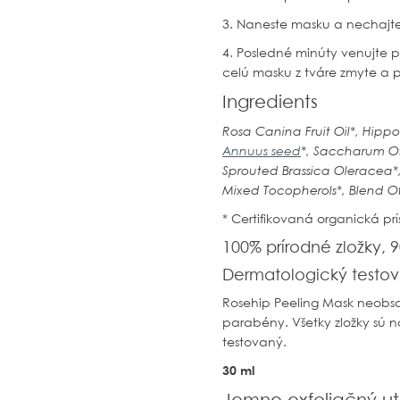
3. Naneste masku a nechajte 
4. Posledné minúty venujte p
celú masku z tváre zmyte a p
Ingredients
Rosa Canina Fruit Oil*, Hippo
Annuus seed
*, Saccharum Of
Sprouted Brassica Oleracea*
Mixed Tocopherols*, Blend Of 
* Certifikovaná organická pr
100% prírodné zložky, 
Dermatologický testo
Rosehip Peeling Mask
neobsa
parabény. Všetky zložky sú na
testovaný.
30 ml