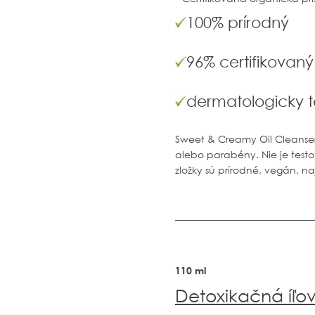
100% prírodný
96% certifikovan
dermatologicky 
Sweet & Creamy Oil Cleanser
alebo parabény. Nie je testo
zložky sú prírodné, vegán, naj
110 ml
Detoxikačná íľo