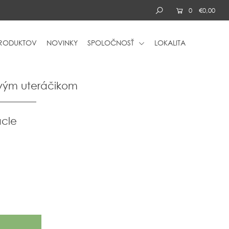
0
€0,00
PRODUKTOV
NOVINKY
SPOLOČNOSŤ
LOKALITA
ovým uteráčikom
acle