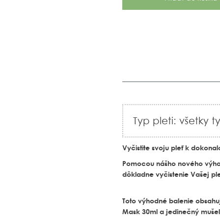
Typ pleti: všetky t
Vyčistite svoju pleť k dokonalo
Pomocou nášho nového výhodn
dôkladne vyčistenie Vašej ple
Toto výhodné balenie obsahu
Mask 30ml a jedinečný mušelí