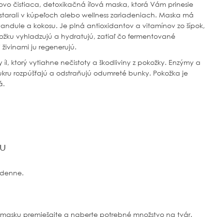
kovo čistiaca, detoxikačná íľová maska, ktorá Vám prinesie
 starali v kúpeľoch alebo wellness zariadeniach. Maska má
andule a kokosu. Je plná antioxidantov a vitamínov zo šípok,
kožku vyhladzujú a hydratujú, zatiaľ čo fermentované
 živinami ju regenerujú.
íl, ktorý vytiahne nečistoty a škodliviny z pokožky. Enzýmy a
ukru rozpúšťajú a odstraňujú odumreté bunky. Pokožka je
á.
ku
ždenne.
u masku premiešajte a naberte potrebné množstvo na tvár.