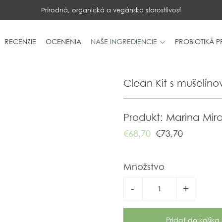
Prírodná, organická a vegánska starostlivosť
RECENZIE
OCENENIA
NAŠE INGREDIENCIE
PROBIOTIKÁ 
Clean Kit s mušelín
Produkt: Marina Mir
€68,70
€73,70
Množstvo
-
+