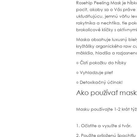
Rosehip Peeling Mask
je hĺb
pocit, akoby sa o Vás práve
ukľudňujúcu, jemnú vôňu lev
rakytníka a nechtíka, tie po
brokolicové klíčky s aktívnymi
Maska obsahuje luxusný biely 
kryštáliky organického raw c
mäkkšia, hladšia a rozjasnen
○ Čistí pokožku do hĺbky
○ Vyhladzuje pleť
○ Detoxikačný účinok!
Ako používať mas
Masku používajte 1-2 krát tý
1. Očistite a vysušte si tvár.
2. Použite priloženú špachtľ