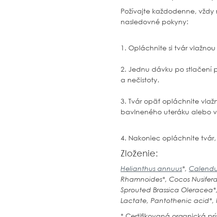
Požívajte každodenne, vždy r
nasledovné pokyny:
1. Opláchnite si tvár vlažno
2. Jednu dávku po stlačení p
a nečistoty.
3. Tvár opäť opláchnite vlaž
bavlneného uteráku alebo 
4. Nakoniec opláchnite tvár, 
Zloženie:
Helianthus annuus
*,
Calendul
Rhamnoides*, Cocos Nusifera
Sprouted Brassica Oleracea
Lactate, Pantothenic acid*, 
* Certifikovaná organická pr