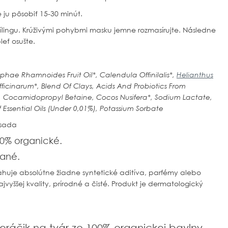
ju pôsobiť 15-30 minút.
ílingu. Krúživými pohybmi masku jemne rozmasírujte. Následne
leť osušte.
phae Rhamnoides Fruit Oil*, Calendula Offinilalis*,
Helianthus
ficinarum*, Blend Of Clays, Acids And Probiotics From
, Cocamidopropyl Betaine, Cocos Nusifera*, Sodium Lactate,
Essential Oils (Under 0,01%), Potassium Sorbate
ísada
90% organické.
vané.
huje absolútne žiadne syntetické aditíva, parfémy alebo
jvyššej kvality, prírodné a čisté. Produkt je dermatologický