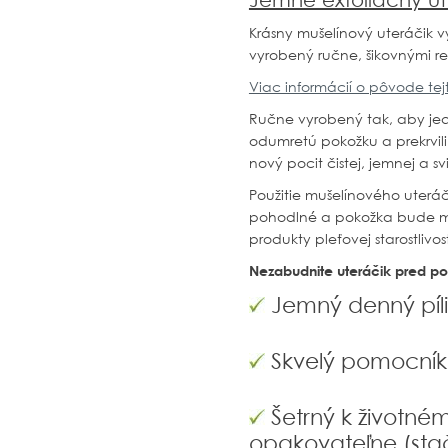
Jemne exfoliačný ut
Krásny mušelínový uteráčik vy
vyrobený ručne, šikovnými rem
Viac informácií o pôvode tejt
Ručne vyrobený tak, aby jedno
odumretú pokožku a prekrvili 
nový pocit čistej, jemnej a sv
Použitie mušelínového uteráči
pohodlné a pokožka bude mať 
produkty pleťovej starostlivo
Nezabudnite uteráčik pred pou
Jemný denný píl
Skvelý pomocník 
Šetrný k životném
opakovateľne (stač