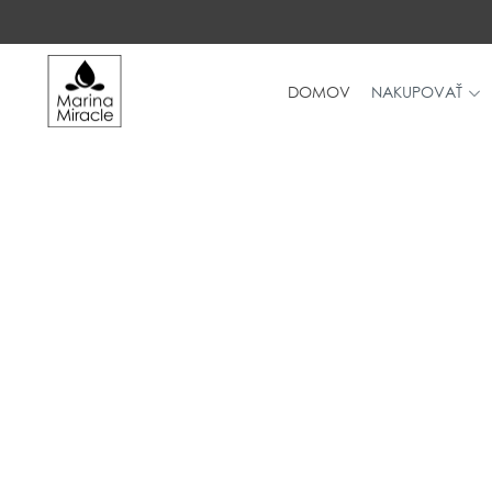
DOMOV
NAKUPOVAŤ
DOMOV
NAKUPOVAŤ
RECENZIE
OCENENIA
NAŠE INGREDIENCIE
PROBIOTIKÁ PRODUKTOV
NOVINKY
SPOLOČNOSŤ