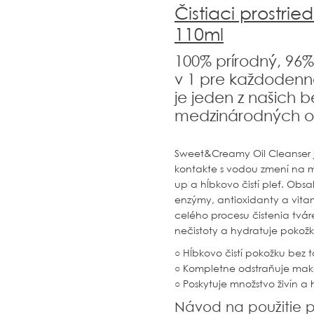
Čistiaci prostri
110ml
100% prírodný, 96% 
v 1 pre každodenn
je jeden z našich b
medzinárodných o
Sweet&Creamy Oil Cleanser je 
kontakte s vodou zmení na m
up a hĺbkovo čistí pleť. Obsa
enzýmy, antioxidanty a vita
celého procesu čistenia tvár
nečistoty a hydratuje pokožk
○ Hĺbkovo čistí pokožku bez t
○ Kompletne odstraňuje ma
○ Poskytuje množstvo živín a
Návod na použitie p