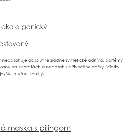
ý ako organický
testovaný
 neobsahuje absolútne žiadne syntetické aditíva, parfémy
vaný na zvieratách a neobsahuje živočíšne zložky. Všetky
vyššej možnej kvality.
vá maska s pílingom