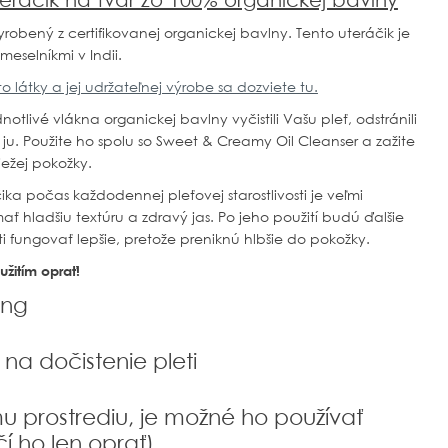
eráčik na tvár zo 100% organickej bavlny
robený z certifikovanej organickej bavlny. Tento uteráčik je
eselníkmi v Indii.
o látky a jej udržateľnej výrobe sa dozviete tu.
tlivé vlákna organickej bavlny vyčistili Vašu pleť, odstránili
ju. Použite ho spolu so
Sweet & Creamy Oil Cleanser a zažite
iežej pokožky.
ka počas každodennej pleťovej starostlivosti je veľmi
hladšiu textúru a zdravý jas. Po jeho použití budú ďalšie
sti fungovať lepšie, pretože preniknú hlbšie do pokožky.
žitím oprať!
ing
na dočistenie pleti
u prostrediu, je možné ho používať
í ho len oprať)