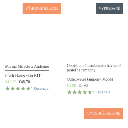
VÝHODNÉ BALENIE
VYPREDANÉ
Obojstranné bambusovo bavlnené
Marina Miracle x Andreine
prateľné tampóny
Fresh Hair&Skin KIT
Odličovacie tampóny MooM
€41,39
€48,70
€3,90
€5,90
5.0
1 Recenzia
5.0
1 Recenzia
star
star
rating
rating
VÝHODNÉ BALENIE