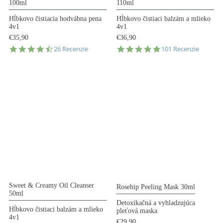
100ml
110ml
Hĺbkovo čistiacia hodvábna pena
Hĺbkovo čistiaci balzám a mlieko
4v1
4v1
€35,90
€36,90
4.7
4.9
26 Recenzie
101 Recenzie
star
star
rating
rating
Sweet & Creamy Oil Cleanser
Rosehip Peeling Mask 30ml
50ml
Detoxikačná a vyhladzujúca
Hĺbkovo čistiaci balzám a mlieko
pleťová maska
4v1
€29,90