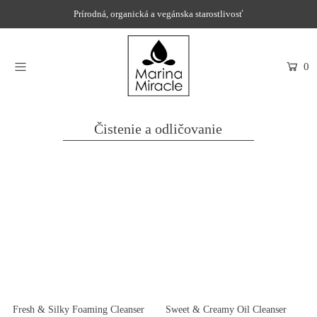
Prírodná, organická a vegánska starostlivosť
DOMOV
0
NAKUPOVAŤ
RECENZIE
Čistenie a odličovanie
OCENENIA
NAŠE INGREDIENCIE
PROBIOTIKÁ PRODUKTOV
NOVINKY
SPOLOČNOSŤ
Fresh & Silky Foaming Cleanser
Sweet & Creamy Oil Cleanser