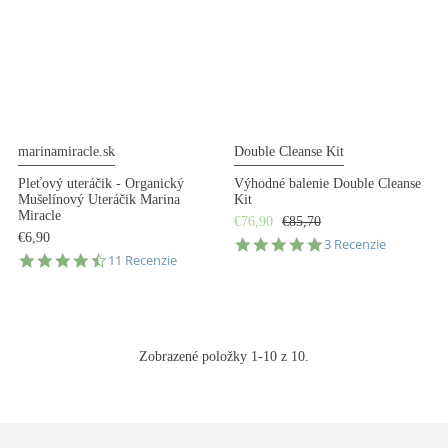
marinamiracle.sk
Double Cleanse Kit
Pleťový uteráčik - Organický
Výhodné balenie Double Cleanse
Mušelínový Uteráčik Marina
Kit
Miracle
€76,90
€85,70
€6,90
5.0
3 Recenzie
4.7
11 Recenzie
star
star
rating
rating
Zobrazené položky 1-10 z 10.