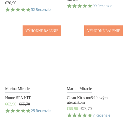
€20,90
4.9
99 Recenzie
4.9
52 Recenzie
star
star
rating
rating
VÝHODNÉ BALENIE
VÝHODNÉ BALENIE
Marina Miracle
Marina Miracle
Home SPA KIT
Clean Kit s mušelínovým
uteráčikom
€62,90
€65,70
€66,90
€73,70
5.0
25 Recenzie
4.9
star
7 Recenzie
star
rating
rating