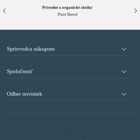
ožky
Netestované na zvieratách
Cruelty Free & Vegan
Sprievodca nákupom
Spoločnosť
Odber noviniek