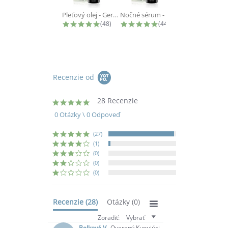
Pleťový olej - Geranium Face Oil -...
Nočné sérum - Argan Night Serum - 5...
4.9 star rating
4.9 star rating
(48)
(44)
Recenzie od
28 Recenzie
5.0
star
0 Otázky \ 0 Odpoveď
rating
(27)
(1)
(0)
(0)
(0)
Recenzie
(28)
Otázky
(0)
Zoradiť:
Vybrať
Belková V.
Overený Kupujúci