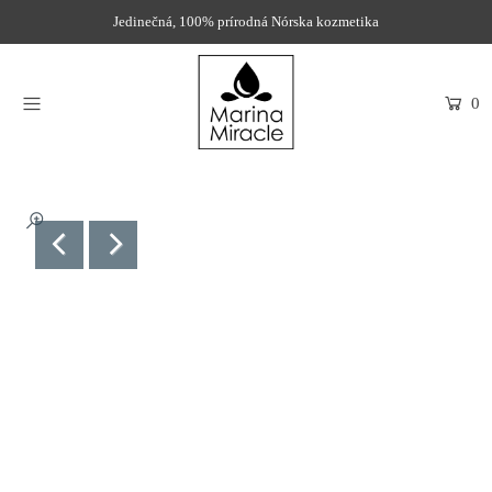
Jedinečná, 100% prírodná Nórska kozmetika
DOMOV
0
PRODUKTY
INGREDIENCIE
O NÁS
RECENZIE
KONTAKT
NOVINKY
PROBIOTIKÁ