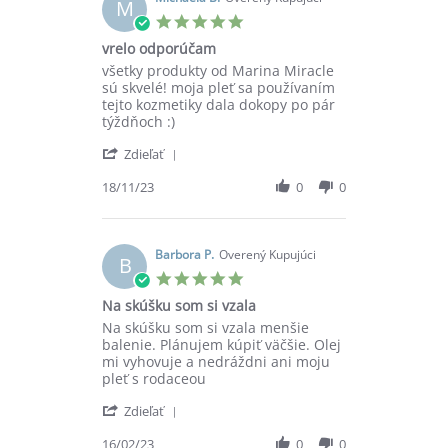
M
30
5.0
Nov
star
vrelo odporúčam
2023
rating
Review
review
všetky produkty od Marina Miracle
by
stating
sú skvelé! moja pleť sa používaním
Michaela
vrelo
tejto kozmetiky dala dokopy po pár
B.
odporúčam
týždňoch :)
on
'
18
Zdieľať
Share
Nov
Review
18/11/23
0
0
2023
by
Michaela
B.
on
Barbora P.
Overený Kupujúci
B
18
5.0
Nov
star
Na skúšku som si vzala
2023
rating
Review
review
Na skúšku som si vzala menšie
by
stating
balenie. Plánujem kúpiť väčšie. Olej
Barbora
Na
mi vyhovuje a nedráždni ani moju
P.
skúšku
pleť s rodaceou
on
som
'
16
si
Zdieľať
Share
Feb
vzala
Review
16/02/23
0
0
2023