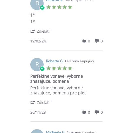
B
5.0
star
1*
rating
Review
review
1*
by
stating
'
Belková
1*
Zdieľať
Share
V.
Review
19/02/24
0
0
on
by
19
Belková
Feb
V.
2024
on
Roberta G.
Overený Kupujúci
R
19
5.0
Feb
star
Perfektne vonave, vyborne
2024
rating
znasajuce, odmena
Review
review
Perfektne vonave, vyborne
by
stating
znasajuce, odmena pre plet
Roberta
Perfektne
'
G.
vonave,
Zdieľať
Share
on
vyborne
Review
30/11/23
0
0
30
znasajuce,
by
Nov
odmena
Roberta
2023
G.
on
Michaela B.
Overený Kupujúci