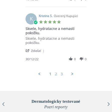
by
Barbora
P.
on
Kristina S.
Overený Kupujúci
K
16
5.0
Feb
star
Skvele, hydratacne a nemasti
2023
rating
pokožku.
Review
review
Skvele, hydratacne a nemasti
by
stating
pokožku.
Kristina
Skvele,
'
S.
hydratacne
Zdieľať
Share
on
a
Review
30/12/22
0
0
30
nemasti
by
Dec
pokožku.
Kristina
2022
S.
1
2
3
on
30
Dec
2022
Dermatologicky testované
Pozri reporty