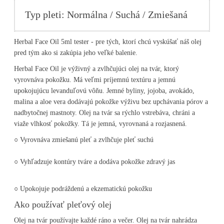
Typ pleti: Normálna / Suchá / Zmiešaná
Herbal Face Oil
5ml tester - pre tých, ktorí chcú vyskúšať náš olej
pred tým ako si zakúpia jeho veľké balenie.
H
erbal Face Oil j
e výživný a zvlhčujúci olej na tvár, ktorý
vyrovnáva pokožku. Má veľmi príjemnú textúru a jemnú
upokojujúcu levanduľovú vôňu. Jemné byliny, jojoba, avokádo,
malina a aloe vera dodávajú pokožke výživu bez
upchávania pórov a
nadbytočnej mastnoty. Olej na tvár sa rýchlo vstrebáva, chráni a
viaže vlhkosť pokožky. Tá je jemná, vyrovnaná a rozjasnená.
○ Vyrovnáva zmiešanú pleť a zvlhčuje pleť suchú
○ Vyhľadzuje kontúry tváre a dodáva pokožke zdravý jas
○ Upokojuje podráždenú a ekzematickú pokožku
Ako používať pleťový olej
Olej na tvár používajte každé ráno a večer. Olej na tvár nahrádza