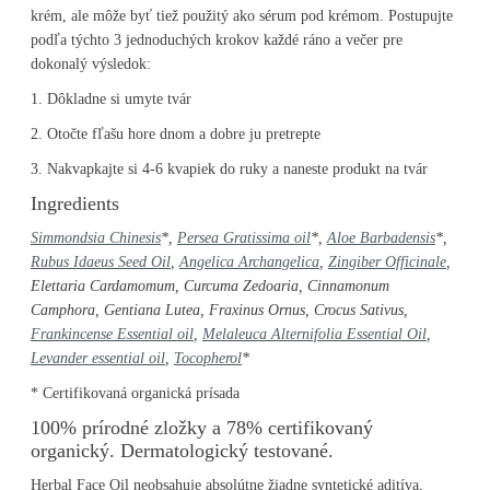
krém, ale môže byť tiež použitý ako sérum pod krémom. Postupujte
podľa týchto 3 jednoduchých krokov každé ráno a večer pre
dokonalý výsledok:
1. Dôkladne si umyte tvár
2. Otočte fľašu hore dnom a dobre ju pretrepte
3. Nakvapkajte si 4-6 kvapiek do ruky a naneste produkt na tvár
Ingredients
Simmondsia Chinesis
*,
Persea Gratissima oil
*,
Aloe Barbadensis
*,
Rubus Idaeus Seed Oil
,
Angelica Archangelica
,
Zingiber Officinale
,
Elettaria Cardamomum, Curcuma Zedoaria, Cinnamonum
Camphora, Gentiana Lutea, Fraxinus Ornus, Crocus Sativus,
Frankincense Essential oil
,
Melaleuca Alternifolia Essential Oil
,
Levander essential oil
,
Tocopherol
*
* Certifikovaná organická prísada
100% prírodné zložky a 78% certifikovaný
organický. Dermatologický testované.
Herbal Face Oil
neobsahuje absolútne žiadne syntetické aditíva,