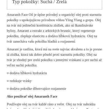
Typ pokožky: Suchá / Zrelá
Amaranth Face Oil je úplne prírodný a organický olej proti starnutiu
pokožky s upokojujúcou prírodnou vôňou Yling Ylang a grepu. Olej
na tvár má jedinečnú kombináciu zložiek, ako sú škandinávske
byliny, Amarant a extrakt z arktických brusníc, ktorý regeneruje
pokožku, zlepšuje elasticitu a dodáva hĺbkovú hydratáciu. Olej na
tvár zanecháva vašu pokožku hladkú a rozjasnenú.
Amarant je rastlina, ktorá má na svete najviac skvalenu a to je presne
tá zložka, ktorá tak dobre pôsobí proti starnutiu pokožky. Olej na
tvár je vhodný pre zrelú pokožku s jemnými vráskami a pre suchú až
veľmi suchú pokožku.
○ dodáva hĺbkovú
hydratáciu
○ redukuje vrásky
○ dodáva pokožke dlhotrvajúce rozjasnenie
Ako používať olej Amaranth Face
Používajte
olej na tvár každé ráno a večer. Olej na tvár nahrádza