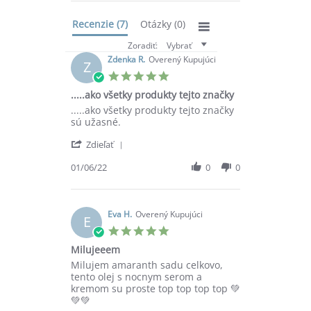
Recenzie
(7)
Otázky
(0)
Zoradiť:
Vybrať
Zdenka R.
Overený Kupujúci
Z
5.0
star
.....ako všetky produkty tejto značky
rating
Review
review
.....ako všetky produkty tejto značky
by
stating
sú užasné.
Zdenka
.....ako
'
R.
všetky
Zdieľať
Share
on
produkty
Review
01/06/22
0
0
1
tejto
by
Jun
značky
Zdenka
2022
R.
on
Eva H.
Overený Kupujúci
E
1
5.0
Jun
star
Milujeeem
2022
rating
Review
review
Milujem amaranth sadu celkovo,
by
stating
tento olej s nocnym serom a
Eva
Milujeeem
kremom su proste top top top top 💚
H.
💚💚