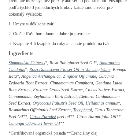
krém, ale môže byť tiež použitý ako sérum pod krémom. Postupujte
podľa týchto 3 jednoduchých krokov každé ráno a večer pre
dokonalý výsledok:
1. Umyte si dôkladne tvár
2. Otočte fľašu hore dnom a dobre ju pretrepte
3. Kvapnite 4-6 kvapiek do ruky a naneste produkt na tvár
Ingredients
Simmondsia Chinesis
*, Rosa Rubiginosa Seed Oil*,
Amaranthus
Caudatus
*
,
Rosa Damascena Flower Oil in Vor-mag Water
, Konopa
siata*,
Angelica Archangelica
,
Zingiber Officinale
, Curcuma
Zedoaria Root Extract, Cinnamomum Camphora, Gentiana Lutea
Root Extract, Fraxinus Ornus Seed Extract, Crocus Sativus Extract,
Cinnamomum Zeylanicum Bark Extract, Elettaria Cardamomum
Seed Extract,
Oxycoccus Palustris Seed Oil
,
Helianthus annuus
*,
Rosmarinus Officinalis Leaf Extract,
Tocopherol
,
Citrus Tangerina
Peel Oil
**,
Citrus Paradisi
peel oil**, Citrus Aurantifolia Oil**,
Cananga Odorata Flower Oil
**
*Certifikovaná organická prísada **Esenciálny olej