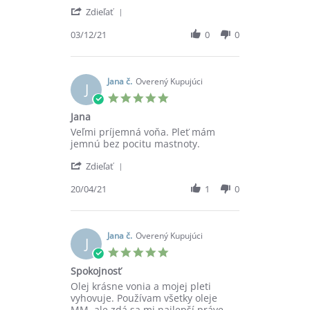
on
'
3
Zdieľať
Share
Dec
Review
03/12/21
0
0
2021
by
Eva
H.
on
Jana č.
Overený Kupujúci
J
3
5.0
Dec
star
Jana
2021
rating
Review
review
Veľmi príjemná voňa. Pleť mám
by
stating
jemnú bez pocitu mastnoty.
Jana
Jana
'
č.
Zdieľať
Share
on
Review
20/04/21
1
0
20
by
Apr
Jana
2021
č.
on
Jana č.
Overený Kupujúci
J
20
5.0
Apr
star
Spokojnosť
2021
rating
Review
review
Olej krásne vonia a mojej pleti
by
stating
vyhovuje. Používam všetky oleje
Jana
Spokojnosť
MM, ale zdá sa mi najlepší práve