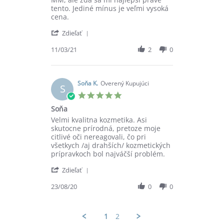
č.
tento. Jediné mínus je veľmi vysoká
on
cena.
11
'
Mar
Zdieľať
Share
2021
Review
11/03/21
2
0
by
Jana
č.
on
Soňa K.
Overený Kupujúci
S
11
5.0
Mar
star
Soňa
2021
rating
Review
review
Velmi kvalitna kozmetika. Asi
by
stating
skutocne prírodná, pretoze moje
Soňa
Soňa
citlivé oči nereagovali, čo pri
K.
všetkych /aj drahších/ kozmetických
on
prípravkoch bol najváčší problém.
23
'
Aug
Zdieľať
Share
2020
Review
23/08/20
0
0
by
Soňa
K.
1
2
on