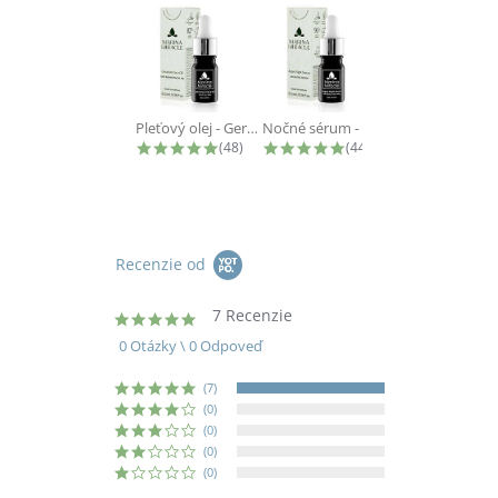
Pleťový olej - Geranium Face Oil -...
Nočné sérum - Argan Night Serum - 5...
4.9 star rating
4.9 star rating
(48)
(44)
Recenzie od
7 Recenzie
5.0
star
0 Otázky \ 0 Odpoveď
rating
(7)
(0)
(0)
(0)
(0)