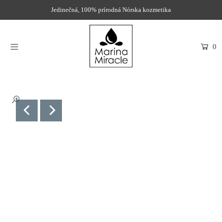
Jedinečná, 100% prírodná Nórska kozmetika
DOMOV
0
PRODUKTY
INGREDIENCIE
O NÁS
RECENZIE
KONTAKT
NOVINKY
PROBIOTIKÁ