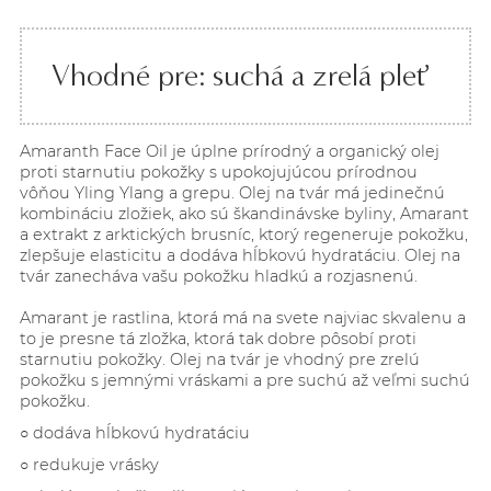
Vhodné pre: suchá a zrelá pleť
Amaranth Face Oil je úplne prírodný a organický olej
proti starnutiu pokožky s upokojujúcou prírodnou
vôňou Yling Ylang a grepu. Olej na tvár má jedinečnú
kombináciu zložiek, ako sú škandinávske byliny, Amarant
a extrakt z arktických brusníc, ktorý regeneruje pokožku,
zlepšuje elasticitu a dodáva hĺbkovú hydratáciu. Olej na
tvár zanecháva vašu pokožku hladkú a rozjasnenú.
Amarant je rastlina, ktorá má na svete najviac skvalenu a
to je presne tá zložka, ktorá tak dobre pôsobí proti
starnutiu pokožky. Olej na tvár je vhodný pre zrelú
pokožku s jemnými vráskami a pre suchú až veľmi suchú
pokožku.
○ dodáva hĺbkovú
hydratáciu
○ redukuje vrásky