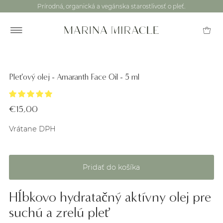
Prírodná, organická a vegánska starostlivosť o pleť.
Pleťový olej - Amaranth Face Oil - 5 ml
€15,00
Vrátane DPH
Hĺbkovo hydratačný aktívny olej pre
suchú a zrelú pleť