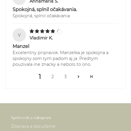
Annamaria Š.
Spokojná, splnil očakávania.
Spokojná, splnil očakávania.
V
Vladimir K.
Manzel
Excelentny pripravok. Manzelka je spokojna a
spokojny som tym padom aj ja. Predtym
pouzivala ine znacky a nebolo to ono.
1
2
3
Sprievodca nákupom
Doprava a doručenie