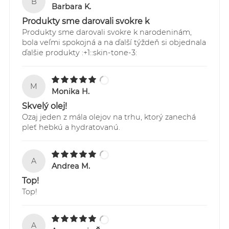
B
prostredníctvom webstránky:
Barbara K.
https://online.gls-slovakia.sk/index.php
Produkty sme darovali svokre k
Produkty sme darovali svokre k narodeninám,
bola veľmi spokojná a na ďalší týždeň si objednala
ďalšie produkty :+1::skin-tone-3:
M
Monika H.
Skvelý olej!
Ozaj jeden z mála olejov na trhu, ktorý zanechá
pleť hebkú a hydratovanú.
A
Andrea M.
Top!
Top!
A