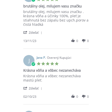
Nov
star
brutálny olej, milujem vasu značku
2023
rating
Review
review
brutálny olej, milujem vasu značku .
by
stating
krásna vôňa a účinky 100%, pleť je
Michal
brutálny
stiahnutá bez zápalu bez upch.porov a
W.
olej,
čistá hladká
on
milujem
'
13
vasu
Zdieľať
Share
Nov
značku
Review
13/11/23
0
0
2023
by
Michal
W.
on
Jana P.
Overený Kupujúci
J
13
5.0
Nov
star
Krásna vôňa a vôbec nezanecháva
2023
rating
Review
review
Krásna vôňa a vôbec nezanecháva
by
stating
mastú pleť.
Jana
Krásna
'
P.
vôňa
Zdieľať
Share
on
a
Review
02/10/23
0
0
2
vôbec
by
Oct
nezanecháva
Jana
2023
P.