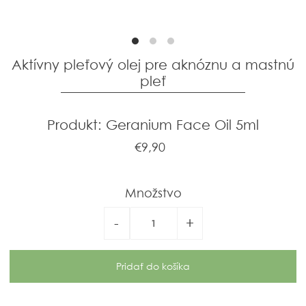
Aktívny pleťový olej pre aknóznu a mastnú
pleť
Produkt: Geranium Face Oil 5ml
€9,90
Množstvo
-
+