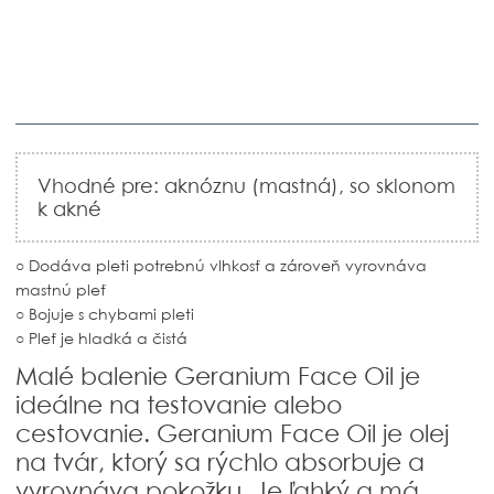
Vhodné pre: aknóznu (mastná), so sklonom
k akné
○ Dodáva pleti potrebnú vlhkosť a zároveň vyrovnáva
mastnú pleť
○ Bojuje s chybami pleti
○ Pleť je hladká a čistá
Malé balenie Geranium Face Oil je
ideálne na testovanie alebo
cestovanie. Geranium Face Oil je olej
na tvár, ktorý sa rýchlo absorbuje a
vyrovnáva pokožku. Je ľahký a má