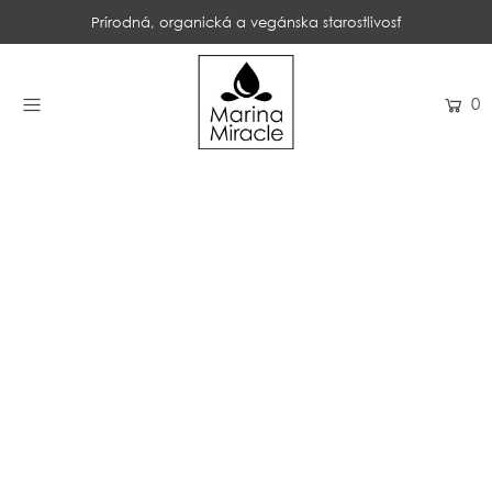
Prírodná, organická a vegánska starostlivosť
DOMOV
0
NAKUPOVAŤ
RECENZIE
OCENENIA
NAŠE INGREDIENCIE
PROBIOTIKÁ PRODUKTOV
NOVINKY
SPOLOČNOSŤ