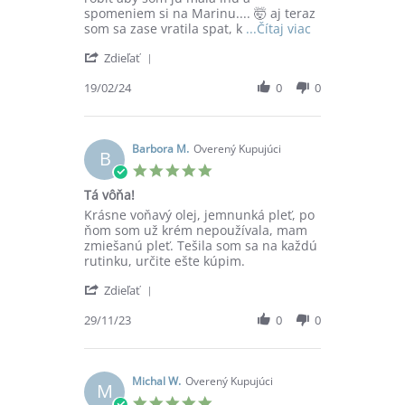
spomeniem si na Marinu.... 🤯 aj teraz
Read
som sa zase vratila spat, k
...Čítaj viac
more
'
Zdieľať
about
Share
review
Review
19/02/24
0
0
stating
by
Marina
Belková
HFO,
V.
AO,
on
Barbora M.
Overený Kupujúci
GO,
B
19
SCOC
5.0
Feb
star
Tá vôňa!
2024
rating
Review
review
Krásne voňavý olej, jemnunká pleť, po
by
stating
ňom som už krém nepoužívala, mam
Barbora
Tá
zmiešanú pleť. Tešila som sa na každú
M.
vôňa!
rutinku, určite ešte kúpim.
on
'
29
Zdieľať
Share
Nov
Review
29/11/23
0
0
2023
by
Barbora
M.
on
Michal W.
Overený Kupujúci
M
29
5.0