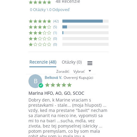
48 Recenzie
4.9
star
0 Otázky \ 0 Odpoveď
rating
(42)
(5)
(1)
(0)
(0)
Recenzie
(48)
Otázky
(0)
Zoradiť:
Vybrať
Belková V.
Overený Kupujúci
B
5.0
star
Marina HFO, AO, GO, SCOC
rating
Review
review
Dobry den, k Marine vraciam s
by
stating
prestavkami - stale... (moja hlupost) ...
Belková
Marina
vzdy, ked ma prestane "bavit" necham
V.
HFO,
sa zlanarit na nieco ine, vypomsti sa
on
AO,
mi to na tvari ...sucha, mdla, vez
19
GO,
zivota, bez tej pomyselnej iskricky ...
Feb
SCOC
potom premyslam, co by som mala
2024
robit aby som ju mala inu a