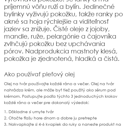
príjemnú vôňu ruží a bylín. Jedinečné
bylinky vyživujú pokožku, takže ranky po
akné sa hoja rýchlejšie a viditeľnosť
jaziev sa znižuje. Čisté oleje z jojoby,
mandle, ruže, pelargónie a čajovníka
zvlhčujú pokožku bez upchávania
pórov. Nadprodukcia mastnoty klesá,
pokožka je zjednotená, hladká a čistá.
Ako používať pleťový olej
Olej na tvár používajte každé ráno a večer. Olej na tvár
nahrádza krém, ale môže byť tiež použitý ako sérum pod
krémom. Postupujte podľa týchto 3 jednoduchých krokov
každé ráno a večer pre dokonalý výsledok:
1. Dôkladne si umyte tvár
2. Otočte fľašu hore dnom a dobre ju pretrepte
3. Nakvapkajte si 4-6 kvapiek do ruky a naneste produkt na