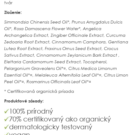
tvár
Zloženie:
Simmondsia Chinensis Seed Oil*, Prunus Amygdalus Dulcis
Oil*, Rosa Damascena Flower Water*, Angelica
Archangelica Extract,
Zingiber Officinale Extract, Curcuma
Zedoaria Root Extract, Cinnamomum Camphora, Gentiana
Lutea Root Extract, Fraxinus Ornus Seed Extract, Crocus
Sativus Extract, Cinnamomum Zeylanicum Bark Extract ,
Elettaria Cardamomum Seed Extract, Tocopherol,
Pelargonium Graveolens Oil*¤, Citrus Medica Limonum
Essential Oil*¤,
Melaleuca Alternifolia Leaf Oil*¤, Citrus Limon
Peel Oil*¤, Rosmarinus Officinalis Leaf Oil*¤
* Certifikovaná organická prísada
Produktové zásady:
100% prírodný
70% certifikovaný ako organický
dermatologicky testovaný
vegan