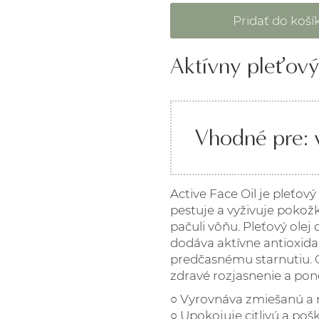
Aktívny pleťový
Vhodné pre: v
Active Face Oil je pleťov
pestuje a vyživuje pokož
pačuli vôňu. Pleťový olej 
dodáva aktívne antioxida
predčasnému starnutiu. 
zdravé rozjasnenie a pon
○ Vyrovnáva zmiešanú a
○ Upokojuje citlivú a p