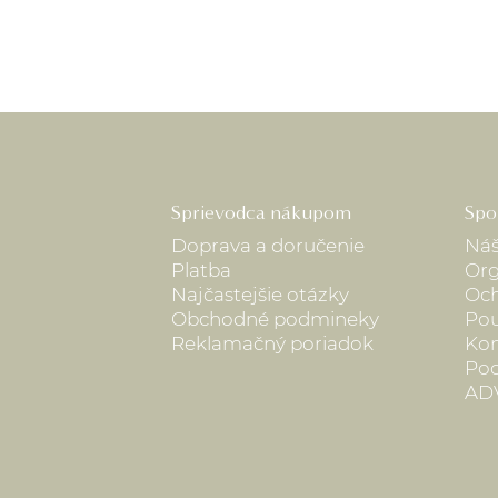
Sprievodca nákupom
Spo
Doprava a doručenie
Náš
Platba
Org
Najčastejšie otázky
Och
Obchodné podmineky
Pou
Reklamačný poriadok
Kon
Pod
AD