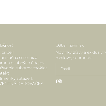
Sledovanie Vašich zás
https://online.gls-slo
ločnosť
Odber noviniek
 príbeh
Novinky, zľavy a exkluzív
anizačná smernica
mailovej schránky:
rana osobných údajov
žívanie súborov cookies
takt
mienky súťaže 1.
VENTNÁ DAROVAČKA