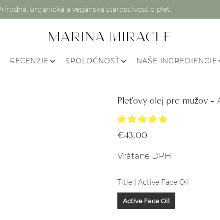
Prírodná, organická a vegánska starostlivosť o pleť.
RECENZIE
SPOLOČNOSŤ
NAŠE INGREDIENCIE
Pleťovy olej pre mužov - 
€43,00
Vrátane DPH
Title |
Active Face Oil
Active Face Oil