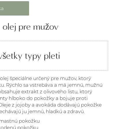
 olej pre mužov
šetky typy pleti
ý olej špeciálne určený pre mužov, ktorý
ku. Rýchlo sa vstrebáva a má jemnú, mužnú
obsahuje extrakt z olivového listu, ktorý
nty hlboko do pokožky a bojuje proti
Oleje z jojoby a avokáda dodávajú pokožke
echávajú ju jemnú, hladkú a zdravú.
 mastnú pokožku
oškodenú pokožku