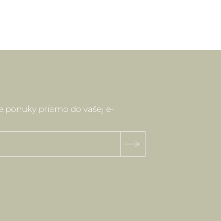
ielok je možné prostredníctvom webstránky:
vakia.sk/index.php
ne ponuky priamo do vašej e-