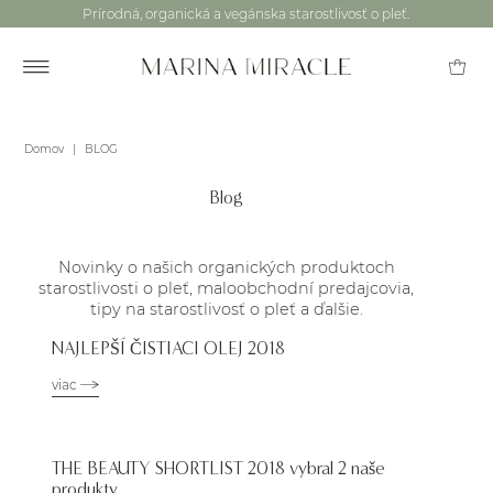
Prírodná, organická a vegánska starostlivosť o pleť.
Domov
|
BLOG
Blog
Novinky o našich organických produktoch
starostlivosti o pleť, maloobchodní predajcovia,
tipy na starostlivosť o pleť a ďalšie.
NAJLEPŠÍ ČISTIACI OLEJ 2018
viac
THE BEAUTY SHORTLIST 2018 vybral 2 naše
produkty