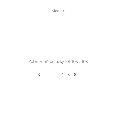
viac
Zobrazené položky 101-103 z 103.
1
…
4
5
6