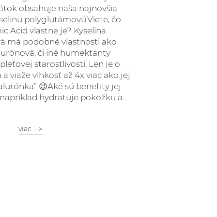
látok obsahuje naša najnovšia
kyselinu polyglutámovú.Viete, čo
c Acid vlastne je? Kyselina
á má podobné vlastnosti ako
lurónová, či iné humektanty
pleťovej starostlivosti. Len je o
 a viaže vlhkosť až 4x viac ako jej
lurónka” 😉Aké sú benefity jej
napríklad hydratuje pokožku a...
viac