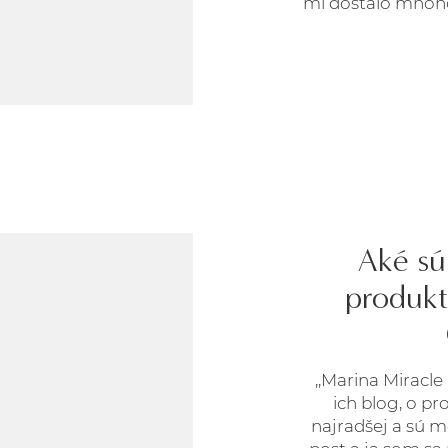
mi dostalo mnoh
Aké sú
produkt
,,Marina Miracle
ich blog, o p
najradšej a sú m