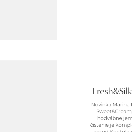
Fresh&Sil
Novinka Marina M
Sweet&Creamy 
hodvábne jem
čistenie je kompl
po odlíčení ol