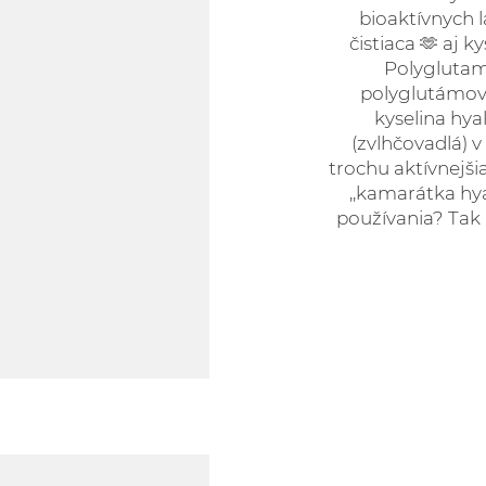
bioaktívnych 
čistiaca 🫶 aj 
Polyglutami
polyglutámov
kyselina hya
(zvlhčovadlá) v 
trochu aktívnejšia
,,kamarátka hya
používania? Tak 