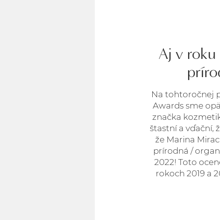
Aj v roku
prír
Na tohtoročnej p
Awards sme opäť z
značka kozmetik
štastní a vďační,
že Marina Mirac
prírodná / organ
2022! Toto ocene
rokoch 2019 a 2