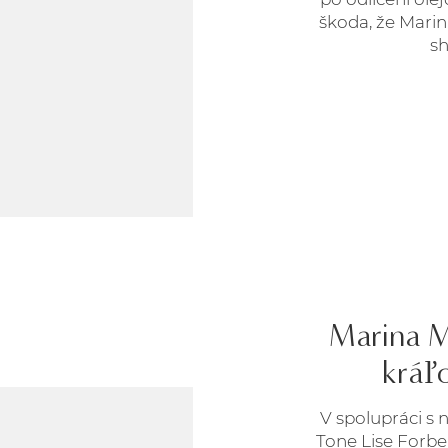
škoda, že Mari
sh
Marina M
kráľ
V spolupráci s 
Tone Lise Forbe