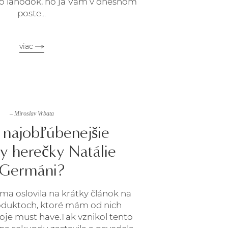
o lahôdok, no ja Vám v dnešnom
poste...
viac
– Miroslav Vrbata
 najobľúbenejšie
y herečky Natálie
Germáni?
 ma oslovila na krátky článok na
roduktoch, ktoré mám od nich
oje must have.Tak vznikol tento