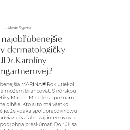
– Martin Engervik
 najobľúbenejšie
y dermatologičky
Dr.Karolíny
mgartnerovej?
benejšia MARINA🌟Rok utiekol
- a môžem bilancovať. S nórskou
iky Marina Miracle sa poznám
e dlhšie. Kto si to má všetko
é je, že vďaka spolupracovníctvu
dviazali vzťah ozaj intenzívny a
podrobna preskúmať. Do rúk sa