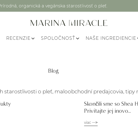
Prírodná, organická a vegánska starostlivosť o pleť.
RECENZIE
SPOLOČNOSŤ
NAŠE INGREDIENCIE
Blog
arostlivosti o pleť, maloobchodní predajcovia, tipy na 
dukty
Skončili sme so Shea 
Privítajte jej inovo...
viac