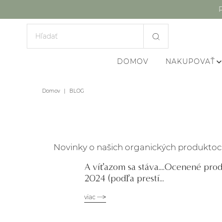
DOMOV
NAKUPOVAŤ
Domov
|
BLOG
Novinky o našich organických produktoch st
A víťazom sa stáva....Ocenené pro
2024 (podľa prestí...
viac