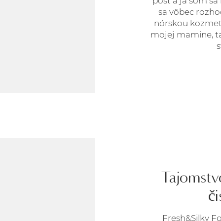
post a ja som sa
sa vôbec rozho
nórskou kozmeti
mojej mamine, t
s
Tajomstv
či
Fresh&Silky F