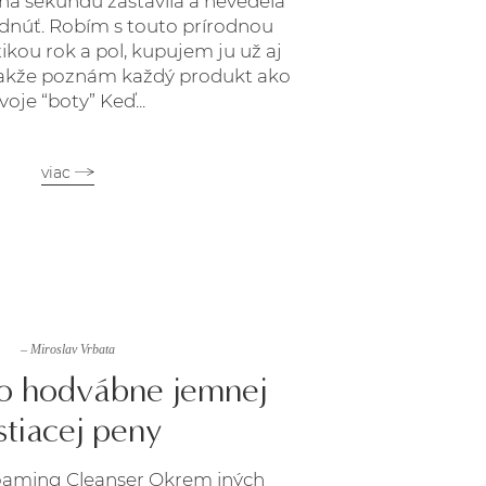
 na sekundu zastavila a nevedela
dnúť. Robím s touto prírodnou
kou rok a pol, kupujem ju už aj
akže poznám každý produkt ako
voje “boty” Keď...
viac
– Miroslav Vrbata
o hodvábne jemnej
stiacej peny
oaming Cleanser Okrem iných