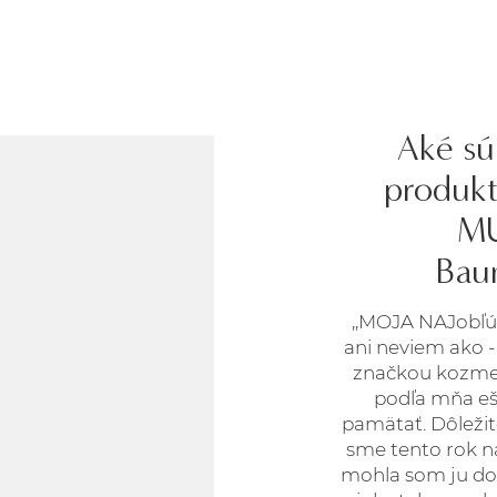
Aké sú
produkt
MU
Bau
,,MOJA NAJobľú
ani neviem ako 
značkou kozmet
podľa mňa ešt
pamätať. Dôležit
sme tento rok na
mohla som ju do