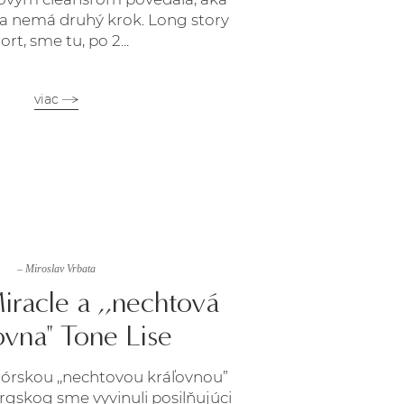
na nemá druhý krok. Long story
ort, sme tu, po 2...
viac
– Miroslav Vrbata
iracle a ,,nechtová
ovna" Tone Lise
nórskou ,,nechtovou kráľovnou”
rgskog sme vyvinuli posilňujúci