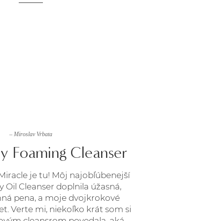
– Miroslav Vrbata
ky Foaming Cleanser
iracle je tu! Môj najobľúbenejší
Oil Cleanser doplnila úžasná,
ná pena, a moje dvojkrokové
et. Verte mi, niekoľko krát som si
ejovým cleansrom povedala, aká