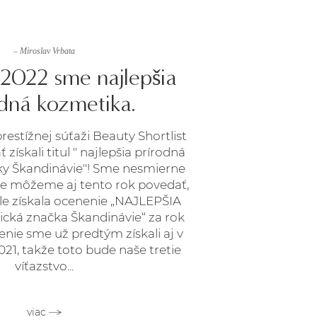
– Miroslav Vrbata
 2022 sme najlepšia
odná kozmetika.
restížnej súťaži Beauty Shortlist
ískali titul " najlepšia prírodná
y Škandinávie"! Sme nesmierne
 že môžeme aj tento rok povedať,
le získala ocenenie „NAJLEPŠIA
ická značka Škandinávie“ za rok
nie sme už predtým získali aj v
021, takže toto bude naše tretie
víťazstvo...
viac