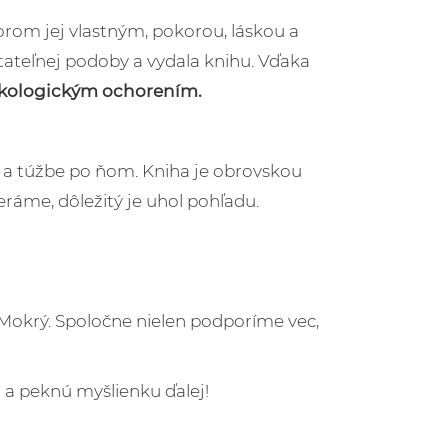
orom jej vlastným, pokorou, láskou a
tateľnej podoby a vydala knihu. Vďaka
nkologickým ochorením.
 a túžbe po ňom. Kniha je obrovskou
eráme, dôležitý je uhol pohľadu.
Mokrý. Spoločne nielen podporíme vec,
a peknú myšlienku ďalej!