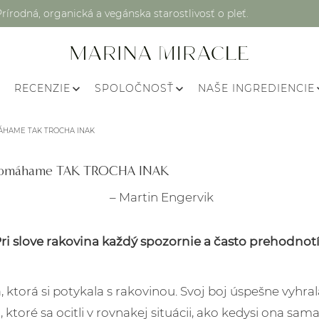
Prírodná, organická a vegánska starostlivosť o pleť.
RECENZIE
SPOLOČNOSŤ
NAŠE INGREDIENCIE
ÁHAME TAK TROCHA INAK
€! Pomáhame TAK TROCHA INAK
– Martin Engervik
? Pri slove rakovina každý spozornie a často prehodnot
 ktorá si potykala s rakovinou. Svoj boj úspešne vyhrala
oré sa ocitli v rovnakej situácii, ako kedysi ona sama