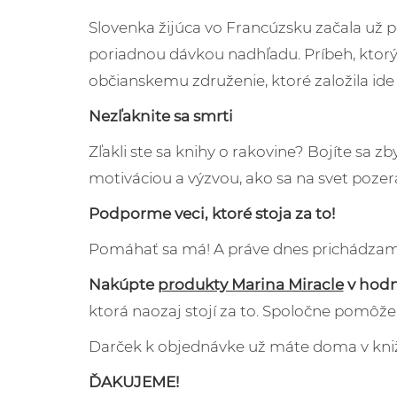
Slovenka žijúca vo Francúzsku začala už p
poriadnou dávkou nadhľadu. Príbeh, ktorý 
občianskemu združenie, ktoré založila ide 
Nezľaknite sa smrti
Zľakli ste sa knihy o rakovine? Bojíte sa z
motiváciou a výzvou, ako sa na svet pozera
Podporme veci, ktoré stoja za to!
Pomáhať sa má! A práve dnes prichádzam
Nakúpte
produkty Marina Miracle
v hodn
ktorá naozaj stojí za to. Spoločne pomôže
Darček k objednávke už máte doma v kniž
ĎAKUJEME!