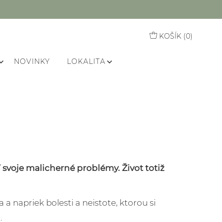
KOŠÍK (
0
)
NOVINKY
LOKALITA
í svoje malicherné problémy. Život totiž
 a napriek bolesti a neistote, ktorou si
.