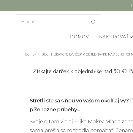
DOMOV
NAKUPOVAŤ
Domov
|
Blog
|
ZÍSKAJTE DARČEK K OBJEDNÁVKE NAD 50 €! POM
Získajte darček k objednávke nad 50 
Stretli ste sa s ňou vo vašom okolí aj vy
píše rôzne príbehy...
Svoje o tom vie aj Erika Mokrý. Mladá žena,
sama prešla sa rozhodla pomáhať. Ženám, kt