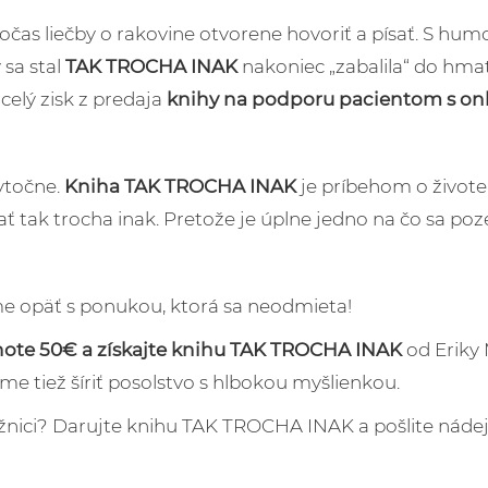
očas liečby o rakovine otvorene hovoriť a písať. S hum
sa stal
TAK TROCHA INAK
nakoniec „zabalila“ do hma
celý zisk z predaja
knihy na podporu pacientom s o
bytočne.
Kniha TAK TROCHA INAK
je príbehom o živote
ť tak trocha inak. Pretože je úplne jedno na čo sa poz
e opäť s ponukou, ktorá sa neodmieta!
ote 50€ a získajte knihu TAK TROCHA INAK
od Eriky 
me tiež šíriť posolstvo s hlbokou myšlienkou.
nici? Darujte knihu TAK TROCHA INAK a pošlite nádej 