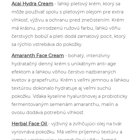
Acai Hydra Cream
- ľahký pleťový krém, ktorý sa
môže používať spolu s pleťovým olejom pre extra
vlhkosť, výživu a ochranu pred znečistením. Krém
má krásnu, prirodzenú ružovú farbu, ľahkú vôňu
čerstvých bobúľ a pleti dodá zamatový pocit, ktorý
sa rýchlo vstrebáva do pokožky.
Amaranth Face Cream
- bohatý, intenzívny
hydratačný denný krém s unikátnym anti-age
efektom a ľahkou vôňou čerstvo nazbieraných
kvetov a grapefruitu. Krém s veľmi jemnou a ľahkou
textúrou dokonalo hydratuje aj veľmi suchú
pokožku. Vďaka kyseline hyalurónovej a probioticky
fermentovaným semenám amaranthu, malín a
ovosu dodáva potrebnú vlhkosť.
Herbal Face Oil
- výživný a zvlhčujúci olej na tvár
vyrovnáva pokožku. Má veľmi príjemnú textúru a