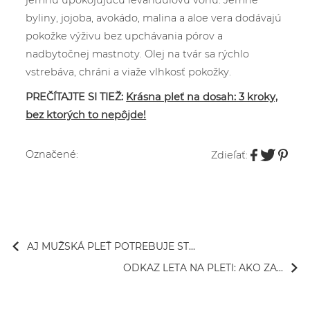
jemnú upokojujúcu levanduľovú vôňu. Jemné
byliny, jojoba, avokádo, malina a aloe vera dodávajú
pokožke výživu bez upchávania pórov a
nadbytočnej mastnoty. Olej na tvár sa rýchlo
vstrebáva, chráni a viaže vlhkosť pokožky.
PREČÍTAJTE SI TIEŽ:
Krásna pleť na dosah: 3 kroky,
bez ktorých to nepôjde!
Označené:
Zdieľať:
AJ MUŽSKÁ PLEŤ POTREBUJE ST...
ODKAZ LETA NA PLETI: AKO ZA...