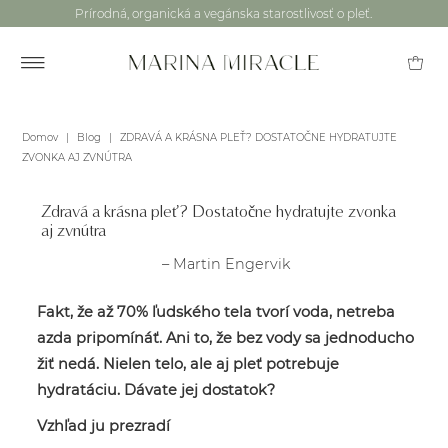
Prírodná, organická a vegánska starostlivosť o pleť.
Domov
|
Blog
|
ZDRAVÁ A KRÁSNA PLEŤ? DOSTATOČNE HYDRATUJTE
ZVONKA AJ ZVNÚTRA
Zdravá a krásna pleť? Dostatočne hydratujte zvonka
aj zvnútra
– Martin Engervik
Fakt, že až 70% ľudského tela tvorí voda, netreba
azda pripomínáť. Ani to, že bez vody sa jednoducho
žiť nedá. Nielen telo, ale aj pleť potrebuje
hydratáciu. Dávate jej dostatok?
Vzhľad ju prezradí