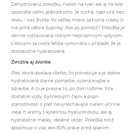
Dehydrovanú pokožku, nielen na tvári ale aj na tele
spoznáte veľmi jednoducho. Je suchá, napnutá, bez
lesku – bez života. Vo väčšej miere sa tvoria vrásky či
nie príliš vábne šupinky. Ako jej pomôcť? Pokožka je
denne vystavovaná rôznym nepriaznivým vplyvom,
s ktorými sa oveľa ľahšie vyrovnáva v prípade, že je
dostatočne hydratovaná.
Zvnútra aj zvonka
Pleť, ktorá dostáva všetko, čo potrebuje a je dobre
hydratovaná starne pomalšie, vyzerá krajšie a
zdravšie. A to je presne to, po čom túžime. Pite
dostatok vody, bylinkových čajov a popri
starostlivosti o pleť nevynechávajte nielen účinné
oleje či krémy s kyselinou hyalurónovou, ale aj
hydratačné masky, ideálne večer. Pokožka totiž
absorbuje o viac ako 60% práve pred spaním.