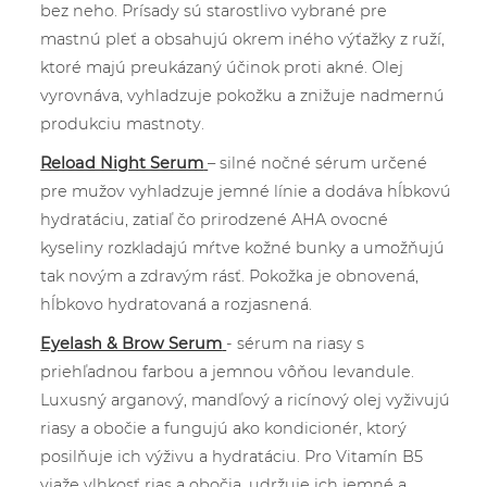
bez neho. Prísady sú starostlivo vybrané pre
mastnú pleť a obsahujú okrem iného výťažky z ruží,
ktoré majú preukázaný účinok proti akné. Olej
vyrovnáva, vyhladzuje pokožku a znižuje nadmernú
produkciu mastnoty.
Reload Night Serum
– silné nočné sérum určené
pre mužov vyhladzuje jemné línie a dodáva hĺbkovú
hydratáciu, zatiaľ čo prirodzené AHA ovocné
kyseliny rozkladajú mŕtve kožné bunky a umožňujú
tak novým a zdravým rásť. Pokožka je obnovená,
hĺbkovo hydratovaná a rozjasnená.
Eyelash & Brow Serum
- sérum na riasy s
priehľadnou farbou a jemnou vôňou levandule.
Luxusný arganový, mandľový a ricínový olej vyživujú
riasy a obočie a fungujú ako kondicionér, ktorý
posilňuje ich výživu a hydratáciu. Pro Vitamín B5
viaže vlhkosť rias a obočia, udržuje ich jemné a