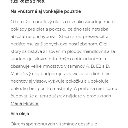
túži každá z nás.
Na vnútorné aj vonkajšie použitie
O tom, že mandľový olej sa rovnako zaraďuje medzi
poklady pre pleť a pokožku celého tela netreba
absolútne pochybovať. Stačí sa raz presvedčiť a
nedáte mu za žiadnych okolností zbohom. Olej,
ktorý sa získava z lisovaním plodov mandľovníka za
studena je silným prírodným antioxidantom a
obsahuje veľké množstvo vitamínov A, B, E2 a D.
Mandľový olej podporuje zdravie, rast a kondíciu
nechtov aj vlasov, vyživuje pokožku a upokojuje
pokožku bez pocitu mastnoty. A preto sa niet čomu
čudovať, že aj tento zázrak nájdete v
produktoch
Maria Miracle.
Sila oleja
Okrem spomenutých vitamínov obsahuje