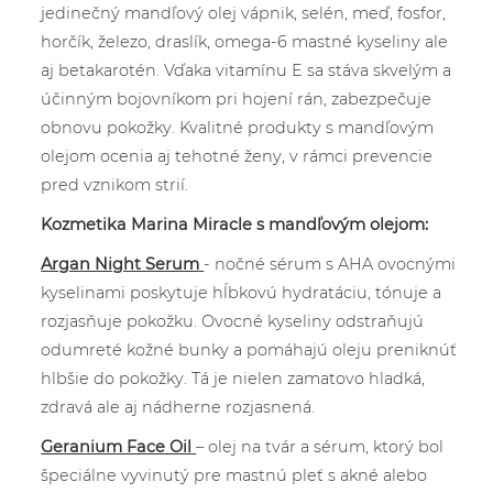
jedinečný mandľový olej vápnik, selén, meď, fosfor,
horčík, železo, draslík, omega-6 mastné kyseliny ale
aj betakarotén. Vďaka vitamínu E sa stáva skvelým a
účinným bojovníkom pri hojení rán, zabezpečuje
obnovu pokožky. Kvalitné produkty s mandľovým
olejom ocenia aj tehotné ženy, v rámci prevencie
pred vznikom strií.
Kozmetika Marina Miracle s mandľovým olejom:
Argan Night Serum
- nočné sérum s AHA ovocnými
kyselinami poskytuje hĺbkovú hydratáciu, tónuje a
rozjasňuje pokožku. Ovocné kyseliny odstraňujú
odumreté kožné bunky a pomáhajú oleju preniknúť
hlbšie do pokožky. Tá je nielen zamatovo hladká,
zdravá ale aj nádherne rozjasnená.
Geranium Face Oil
– olej na tvár a sérum, ktorý bol
špeciálne vyvinutý pre mastnú pleť s akné alebo