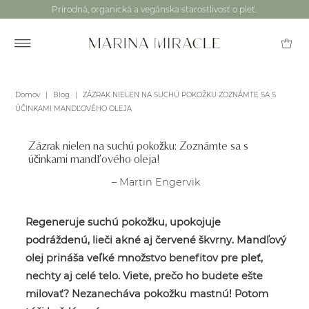
Prírodná, organická a vegánska starostlivosť o pleť.
Domov
|
Blog
|
ZÁZRAK NIELEN NA SUCHÚ POKOŽKU ZOZNÁMTE SA S
ÚČINKAMI MANDĽOVÉHO OLEJA
Zázrak nielen na suchú pokožku: Zoznámte sa s
účinkami mandľového oleja!
– Martin Engervik
Regeneruje suchú pokožku, upokojuje
podráždenú, lieči akné aj červené škvrny. Mandľový
olej prináša veľké množstvo benefitov pre pleť,
nechty aj celé telo. Viete, prečo ho budete ešte
milovať? Nezanecháva pokožku mastnú! Potom