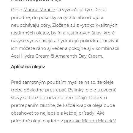
Oleje
Marina Miracle
sa vyznačujú tým, že sú
prírodné, do pokožky sa rýchlo absorbujú a
neupchávajú póry. Zložené sú z vysoko kvalitných
rastlinných olejov, bylín a rastlinných štiav, ktoré
navyše vyrovnávajú a hydratujú pokožku. Používať
ich môžete ráno aj večer a pokojne aj v kombinácii
Acai Hydra Cream
či
Amaranth Day Cream.
Aplikácia olejov
Pred samotným použitím myslite na to, že oleje
treba dôkladne pretrepať. Bylinky, oleje a ovocné
šťavy sa totiž prirodzene nemiešajú. Dobrým
pretrepaním zaistíte, že každá kvapka oleja bude
obsahovať to najlepšie z každej prísady! Aké
prírodné oleje nájdete v
ponuke Marina Miracle?