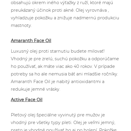
obsahujú okrem iného výťažky z ruží, ktoré majú
preukázaný účinok proti akné. Olej vyrovnáva ,
vyhladzuje pokožku a znižuje nadmernú produkciu
mastnoty.
Amaranth Face Oil
Luxusný
olej proti starnutiu budete milovať!
Vhodný je pre zrelú, suchú pokožku a odporúčame
ho používať, ak máte viac ako 40 rokov. V prípade
potreby sa ho ale nemusia báť ani mladšie ročníky.
Amaranth Face Oil je nabitý antioxidantmi a
redukuje jemné vrásky.
Active Face Oil
Pleťový olej špeciálne vyvinutý pre mužov je
vhodný pre všetky typy pleti. Olej je veľmi jemný,
preto je vhodné používať ho aj po holení. Pokožke