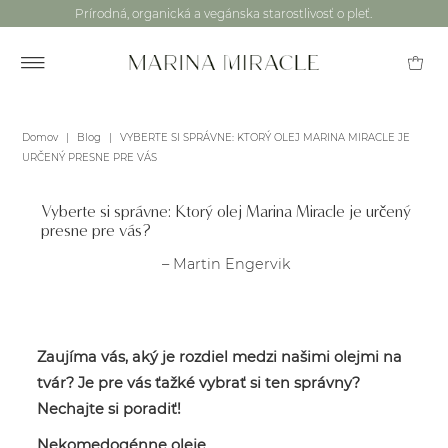
Prírodná, organická a vegánska starostlivosť o pleť.
Domov
|
Blog
|
VYBERTE SI SPRÁVNE: KTORÝ OLEJ MARINA MIRACLE JE
URČENÝ PRESNE PRE VÁS
Vyberte si správne: Ktorý olej Marina Miracle je určený
presne pre vás?
– Martin Engervik
Zaujíma vás, aký je rozdiel medzi našimi olejmi na
tvár? Je pre vás ťažké vybrať si ten správny?
Nechajte si poradiť!
Nekomedogénne oleje