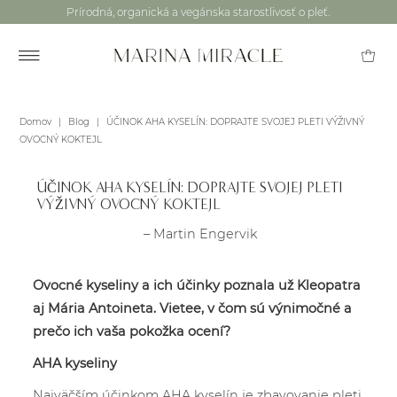
Prírodná, organická a vegánska starostlivosť o pleť.
Domov
|
Blog
|
ÚČINOK AHA KYSELÍN: DOPRAJTE SVOJEJ PLETI VÝŽIVNÝ
OVOCNÝ KOKTEJL
ÚČINOK AHA KYSELÍN: DOPRAJTE SVOJEJ PLETI
VÝŽIVNÝ OVOCNÝ KOKTEJL
– Martin Engervik
Ovocné kyseliny a ich účinky poznala už Kleopatra
aj Mária Antoineta. Vietee, v čom sú výnimočné a
prečo ich vaša pokožka ocení?
AHA kyseliny
Najväčším účinkom AHA kyselín je zbavovanie pleti