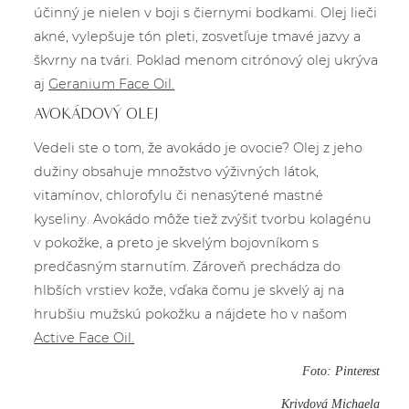
účinný je nielen v boji s čiernymi bodkami. Olej lieči
akné, vylepšuje tón pleti, zosvetľuje tmavé jazvy a
škvrny na tvári. Poklad menom citrónový olej ukrýva
aj
Geranium Face Oil.
AVOKÁDOVÝ OLEJ
Vedeli ste o tom, že avokádo je ovocie? Olej z jeho
dužiny obsahuje množstvo výživných látok,
vitamínov, chlorofylu či nenasýtené mastné
kyseliny. Avokádo môže tiež zvýšiť tvorbu kolagénu
v pokožke, a preto je skvelým bojovníkom s
predčasným starnutím. Zároveň prechádza do
hlbších vrstiev kože, vďaka čomu je skvelý aj na
hrubšiu mužskú pokožku a nájdete ho v našom
Active Face Oil.
Foto: Pinterest
Krivdová Michaela