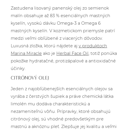
Zastudena lisovaný panenský olej zo semienok
malín obsahuje až 83 % esenciálnych mastných
kyselín, vysokú dávku Omega-3 a Omega 6
mastných kyselín. V kozmetickom priemysle patrí
medzi veľmi obľúbené z viacerých dôvodov.
Luxusná zložka, ktorú nájdete aj
v produktoch
Marina Miracle
ako je
Herbal Face Oil
, totiž ponúka
pokožke hydratačné, protizápalové a antioxidačné
účinky.
CITRÓNOVÝ OLEJ
Jeden z najobľúbenejších esenciálnych olejov sa
vyrába z čerstvých šupiek a práve chemická látka
limolén mu dodáva charakteristickú a
nezameniteľnú vôňu. Prípravky, ktoré obsahujú
citrónový olej, sú vhodné predovšetkým pre
mastnú a aknóznu pleť. Zlepšuje jej kvalitu a veľmi