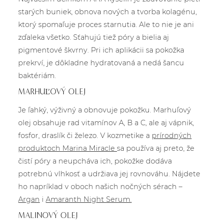
starých buniek, obnova nových a tvorba kolagénu,
ktorý spomaľuje proces starnutia. Ale to nie je ani
zďaleka všetko. Sťahujú tiež póry a bielia aj
pigmentové škvrny. Pri ich aplikácii sa pokožka
prekrví, je dôkladne hydratovaná a nedá šancu
baktériám.
MARHUĽOVÝ OLEJ
Je ľahký, výživný a obnovuje pokožku. Marhuľový
olej obsahuje rad vitamínov A, B a C, ale aj vápnik,
fosfor, draslík či železo. V kozmetike a
prírodných
produktoch Marina Miracle
sa používa aj preto, že
čistí póry a neupcháva ich, pokožke dodáva
potrebnú vlhkosť a udržiava jej rovnováhu. Nájdete
ho napríklad v oboch našich nočných sérach –
Argan
i
Amaranth Night Serum.
MALINOVÝ OLEJ