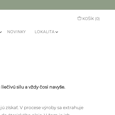
KOŠÍK (
0
)
NOVINKY
LOKALITA
iečivú silu a vždy čosi navyše.
ajú získať. V procese výroby sa extrahuje