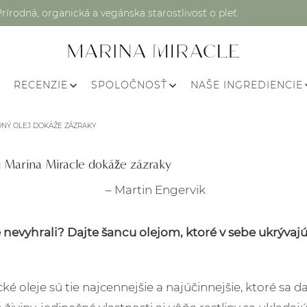
Prírodná, organická a vegánska starostlivosť o pleť.
RECENZIE
SPOLOČNOSŤ
NAŠE INGREDIENCIE
DNÝ OLEJ DOKÁŽE ZÁZRAKY
 Marina Miracle dokáže zázraky
– Martin Engervik
 nevyhrali? Dajte šancu olejom, ktoré v sebe ukrývajú l
cké oleje sú tie najcennejšie a najúčinnejšie, ktoré sa d