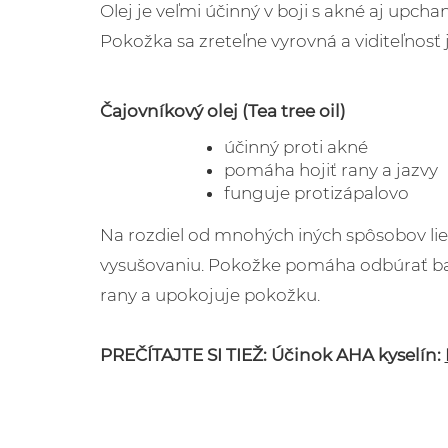
Olej je veľmi účinný v boji s akné aj upch
Pokožka sa zreteľne vyrovná a viditeľnosť j
Čajovníkový olej (Tea tree oil)
účinný proti akné
pomáha hojiť rany a jazvy
funguje protizápalovo
Na rozdiel od mnohých iných spôsobov lieč
vysušovaniu. Pokožke pomáha odbúrať bakt
rany a upokojuje pokožku.
PREČÍTAJTE SI TIEŽ: Účinok AHA kyselín: