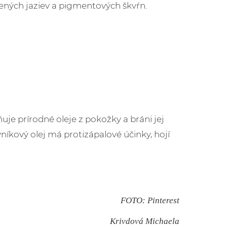
rvených jaziev a pigmentových škvŕn.
je prírodné oleje z pokožky a bráni jej
íkový olej má protizápalové účinky, hojí
FOTO: Pinterest
Krivdová Michaela