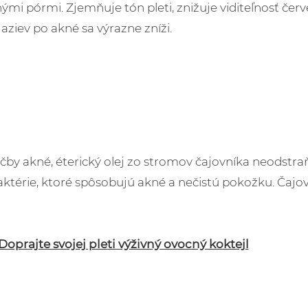
anými pórmi. Zjemňuje tón pleti, znižuje viditeľnosť če
aziev po akné sa výrazne zníži.
by akné, éterický olej zo stromov čajovníka neodstraňu
érie, ktoré spôsobujú akné a nečistú pokožku. Čajovn
Doprajte svojej pleti výživný ovocný koktejl