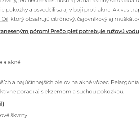
živiny, jedinečné vlastnosti aj vôňa rastliny sa ukladaj
pokožky a osvedčili sa aj v boji proti akné. Ak vás tr
Oil
, ktorý obsahujú citrónový, čajovníkový aj muškátov
j zaneseným pórom! Prečo pleť potrebuje ružovú vod
e a akné
pších a najúčinnejších olejov na akné vôbec. Pelargóni
efektívne poradí aj s ekzémom a suchou pokožkou.
l)
tové škvrny