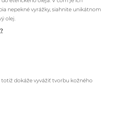
ú do éterického oleja. V čom je ich
ápia nepekné vyrážky, siahnite unikátnom
ý olej.
u?
a totiž dokáže vyvážiť tvorbu kožného