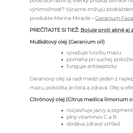
podstata rastliny, všetky prísady bohaté na 
výnimočnosť? Výrazne znižujú podráždenie 
produkte Marina Miracle –
Geranium Face 
PREČÍTAJTE SI TIEŽ:
Bojuje proti akné a
Muškátový olej (Geranium oil)
vyvažuje tvorbu mazu
pomáha pri suchej pokožk
funguje antisepticky
Gerániový olej sa radí medzi jeden z najle
mazu, pokožka je čistá a zdravá. Olej si 
Citrónový olej (Citrus medica limonum oi
rozjasňuje jazvy a pigmen
plný vitamínov C a B
dodáva zdravý vzhľad