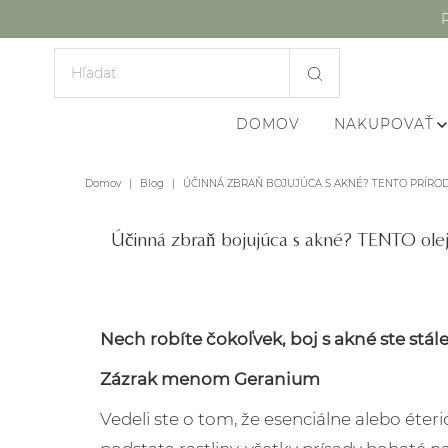
DOMOV
NAKUPOVAŤ
Domov
|
Blog
|
ÚČINNÁ ZBRAŇ BOJUJÚCA S AKNÉ? TENTO PRÍRO
Účinná zbraň bojujúca s akné? TENTO olej
Nech robíte čokoľvek, boj s akné ste stále
Zázrak menom Geranium
Vedeli ste o tom, že esenciálne alebo éteri