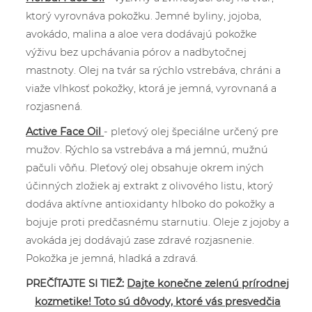
ktorý vyrovnáva pokožku. Jemné byliny, jojoba,
avokádo, malina a aloe vera dodávajú pokožke
výživu bez upchávania pórov a nadbytočnej
mastnoty. Olej na tvár sa rýchlo vstrebáva, chráni a
viaže vlhkosť pokožky, ktorá je jemná, vyrovnaná a
rozjasnená.
Active Face Oil
- pleťový olej špeciálne určený pre
mužov. Rýchlo sa vstrebáva a má jemnú, mužnú
pačuli vôňu. Pleťový olej obsahuje okrem iných
účinných zložiek aj extrakt z olivového listu, ktorý
dodáva aktívne antioxidanty hlboko do pokožky a
bojuje proti predčasnému starnutiu. Oleje z jojoby a
avokáda jej dodávajú zase zdravé rozjasnenie.
Pokožka je jemná, hladká a zdravá.
PREČÍTAJTE SI TIEŽ:
Dajte konečne zelenú prírodnej
kozmetike! Toto sú dôvody, ktoré vás presvedčia