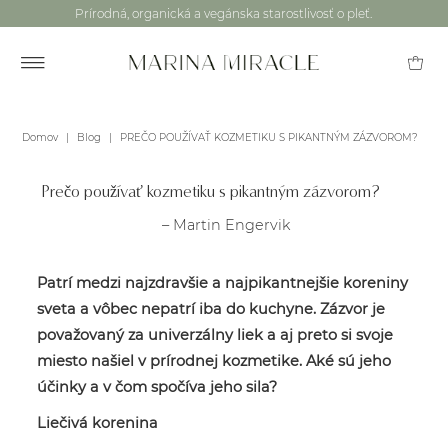
Prírodná, organická a vegánska starostlivosť o pleť.
Domov
|
Blog
|
PREČO POUŽÍVAŤ KOZMETIKU S PIKANTNÝM ZÁZVOROM?
Prečo používať kozmetiku s pikantným zázvorom?
– Martin Engervik
Patrí medzi najzdravšie a najpikantnejšie koreniny
sveta a vôbec nepatrí iba do kuchyne. Zázvor je
považovaný za univerzálny liek a aj preto si svoje
miesto našiel v prírodnej kozmetike. Aké sú jeho
účinky a v čom spočíva jeho sila?
Liečivá korenina