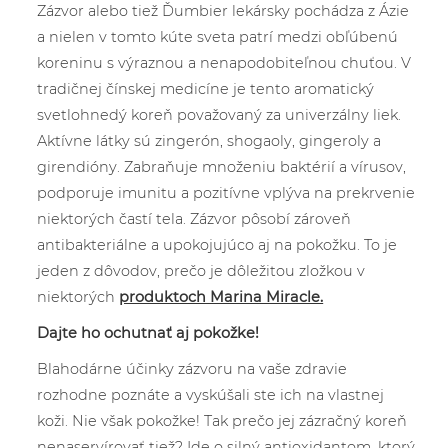
Zázvor alebo tiež Ďumbier lekársky pochádza z Ázie
a nielen v tomto kúte sveta patrí medzi obľúbenú
koreninu s výraznou a nenapodobiteľnou chuťou. V
tradičnej čínskej medicíne je tento aromatický
svetlohnedý koreň považovaný za univerzálny liek.
Aktívne látky sú zingerón, shogaoly, gingeroly a
girendióny. Zabraňuje množeniu baktérií a vírusov,
podporuje imunitu a pozitívne vplýva na prekrvenie
niektorých častí tela. Zázvor pôsobí zároveň
antibakteriálne a upokojujúco aj na pokožku. To je
jeden z dôvodov, prečo je dôležitou zložkou v
niektorých
produktoch Marina Miracle.
Dajte ho ochutnať aj pokožke!
Blahodárne účinky zázvoru na vaše zdravie
rozhodne poznáte a vyskúšali ste ich na vlastnej
koži. Nie však pokožke! Tak prečo jej zázračný koreň
nenaservírovať tiež? Ide o silný antioxidantom, ktorý