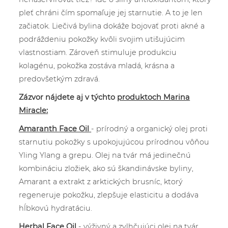
pleť chráni čím spomaľuje jej starnutie. A to je len
začiatok. Liečivá bylina dokáže bojovať proti akné a
podráždeniu pokožky kvôli svojim utišujúcim
vlastnostiam. Zároveň stimuluje produkciu
kolagénu, pokožka zostáva mladá, krásna a
predovšetkým zdravá.
Zázvor nájdete aj v týchto
produktoch Marina
Miracle:
Amaranth Face Oil
- prírodný a organický olej proti
starnutiu pokožky s upokojujúcou prírodnou vôňou
Yling Ylang a grepu. Olej na tvár má jedinečnú
kombináciu zložiek, ako sú škandinávske byliny,
Amarant a extrakt z arktických brusníc, ktorý
regeneruje pokožku, zlepšuje elasticitu a dodáva
hĺbkovú hydratáciu.
Herbal Face Oil
- výživný a zvlhčujúci olej na tvár,