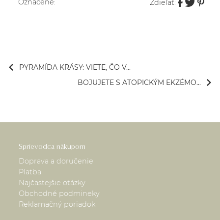
Označené:
Zdieľať:
PYRAMÍDA KRÁSY: VIETE, ČO V...
BOJUJETE S ATOPICKÝM EKZÉMO...
Sprievodca nákupom
Doprava a doručenie
Platba
Najčastejšie otázky
Obchodné podmineky
Reklamačný poriadok