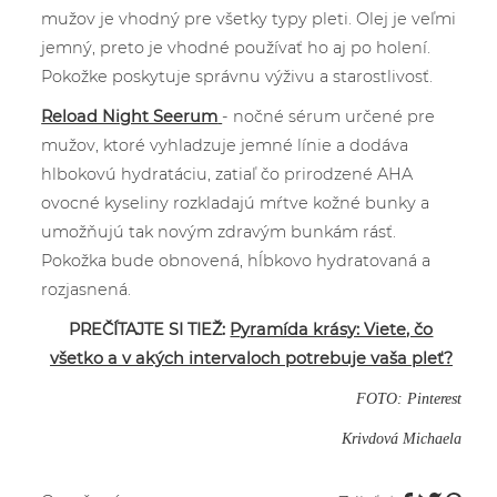
mužov je vhodný pre všetky typy pleti. Olej je veľmi
jemný, preto je vhodné používať ho aj po holení.
Pokožke poskytuje správnu výživu a starostlivosť.
Reload Night Seerum
- nočné sérum určené pre
mužov, ktoré vyhladzuje jemné línie a dodáva
hlbokovú hydratáciu, zatiaľ čo prirodzené AHA
ovocné kyseliny rozkladajú mŕtve kožné bunky a
umožňujú tak novým zdravým bunkám rásť.
Pokožka bude obnovená, hĺbkovo hydratovaná a
rozjasnená.
PREČÍTAJTE SI TIEŽ:
Pyramída krásy: Viete, čo
všetko a v akých intervaloch potrebuje vaša pleť?
FOTO: Pinterest
Krivdová Michaela