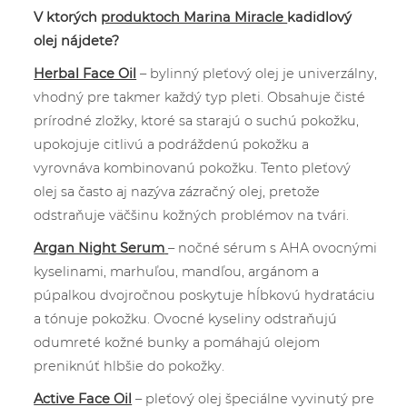
V ktorých
produktoch Marina Miracle
kadidlový
olej nájdete?
Herbal Face Oil
– bylinný pleťový olej je univerzálny,
vhodný pre takmer každý typ pleti. Obsahuje čisté
prírodné zložky, ktoré sa starajú o suchú pokožku,
upokojuje citlivú a podráždenú pokožku a
vyrovnáva kombinovanú pokožku. Tento pleťový
olej sa často aj nazýva zázračný olej, pretože
odstraňuje väčšinu kožných problémov na tvári.
Argan Night Serum
– nočné sérum s AHA ovocnými
kyselinami, marhuľou, mandľou, argánom a
púpalkou dvojročnou poskytuje hĺbkovú hydratáciu
a tónuje pokožku. Ovocné kyseliny odstraňujú
odumreté kožné bunky a pomáhajú olejom
preniknúť hlbšie do pokožky.
Active Face Oil
– pleťový olej špeciálne vyvinutý pre