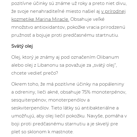
pozitívne účinky sú známe už roky a preto niet divu,
že svoje nenahraditeľné miesto našiel aj
v prírodnej
kozmetike Marina Miracle.
Obsahuje veľké
množstvo antioxidantov, pokožke vracia prirodzenú
pružnosť a bojuje proti predčasnému startnutiu.
Svätý olej
Olej, ktorý je známy aj pod označením Olibanum
alebo olej z Libanonu sa považuje za „svätý olej“,
chcete vedieť prečo?
Okrem toho, že má pozitívne účinky na popáleniny
a odreniny, lieči akné, obsahuje 75% monoterpénov,
sesquiterpénov, monoterpenólov a
seskviterpenólov. Tieto látky sú antibakteriálne a
umožňujú, aby olej liečil pokožku. Navyše, pomáha v
boji proti predčasnému starnutiu a je skvelý pre
pleť so sklonom k mastnote.