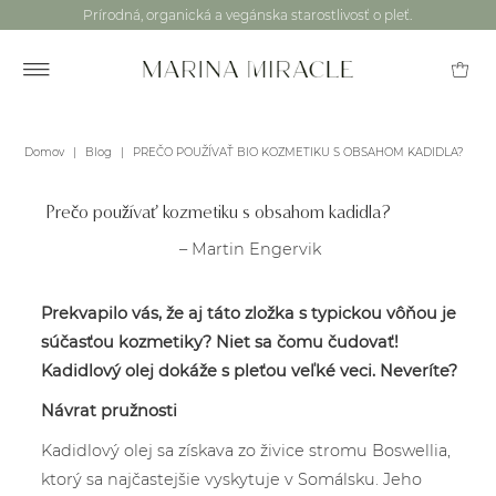
Prírodná, organická a vegánska starostlivosť o pleť.
Domov
|
Blog
|
PREČO POUŽÍVAŤ BIO KOZMETIKU S OBSAHOM KADIDLA?
Prečo používať kozmetiku s obsahom kadidla?
– Martin Engervik
Prekvapilo vás, že aj táto zložka s typickou vôňou je
súčasťou kozmetiky? Niet sa čomu čudovať!
Kadidlový olej dokáže s pleťou veľké veci. Neveríte?
Návrat pružnosti
Kadidlový olej sa získava zo živice stromu Boswellia,
ktorý sa najčastejšie vyskytuje v Somálsku. Jeho